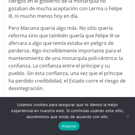
clérigos en el gobierno de la monarquía no
gozaban de mucha aceptación con Lerma o Felipe
III, ni mucho menos hoy en día.
Pero Mariana quería algo más. No sólo quería
reforma sino que también quería que Felipe III se
aferrara a algo que temía estaba en peligro de
perderse. Algo increíblemente importante para el
mantenimiento de una monarquía poli-céntrica: la
confianza. La confianza entre el príncipe y su
pueblo. Sin esta confianza, una vez que el príncipe
ha perdido credibilidad, el Estado corre el riesgo de
desintegración.
El infame Niccolò Maquiavelo acecha en las páginas
Usamos cookies para asegurar que te damos la mejor
de
De rege
. Maquiavelo escribió
Il principe
para
experiencia en nuestra web. Si continúas usando este sitio,
aconsejar y adular a príncipes. Mariana no adula,
asumiremos que estás de acuerdo con ello.
aconseja. A diferencia de Maquiavelo, Mariana es
Aceptar
plenamente consciente de que la política no