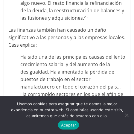
algo nuevo. El resto financia la refinanciación
de la deuda, la reestructuración de balances y
las fusiones y adquisiciones.
23
Las finanzas también han causado un daño
significativo a las personas y a las empresas locales.
Cass explica:
Ha sido una de las principales causas del lento
crecimiento salarial y del aumento de la
desigualdad. Ha alimentado la pérdida de
puestos de trabajo en el sector
manufacturero en todo el corazón del país…
Ha corrompido sectores en los que el afán de
lucro nunca debió reinar de forma absoluta —
Usamos cookies para asegurar que te damos la mejor
clínicas veterinarias, funerarias, campings,
experiencia en nuestra web. Si continúas usando este sitio,
servicios de tratamiento residencial, deportes
asumiremos que estás de acuerdo con ello.
juveniles, hospitales y residencias de
Aceptar
ancianos, incluso proveedores de los cuerpos