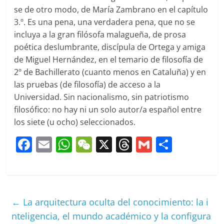
se de otro modo, de María Zambrano en el capítulo
3.º. Es una pena, una verdadera pena, que no se
incluya a la gran filósofa malagueña, de prosa
poética deslumbrante, discípula de Ortega y amiga
de Miguel Hernández, en el temario de filosofía de
2º de Bachillerato (cuanto menos en Cataluña) y en
las pruebas (de filosofía) de acceso a la
Universidad. Sin nacionalismo, sin patriotismo
filosófico: no hay ni un solo autor/a español entre
los siete (u ocho) seleccionados.
F
E
W
W
X
T
G
C
a
m
h
e
h
m
o
c
ai
at
C
re
ai
m
e
l
s
h
a
l
p
←
La arquitectura oculta del conocimiento: la i
b
A
at
d
ar
nteligencia, el mundo académico y la configura