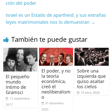
o
p
s
tir
ción del poder
o
p
k
Israel es un Estado de apartheid, y sus extrañas
leyes matrimoniales nos lo demuestran
→
También te puede gustar
El poder, y no
Sobre una
la teoría
izquierda que
El pequeño
económica,
quiso asaltar
mundo
creó el
los cielos
íntimo de
neoliberalism
Gramsci
19 abril, 2026
o
12 septiembre,
31 diciembre,
2017
2025