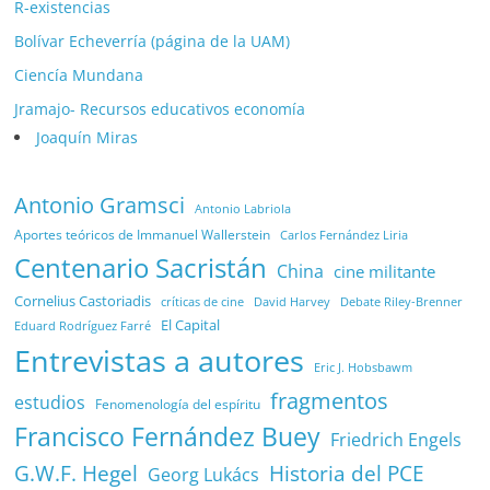
R-existencias
Bolívar Echeverría (página de la UAM)
Ciencía Mundana
Jramajo- Recursos educativos economía
Joaquín Miras
Antonio Gramsci
Antonio Labriola
Aportes teóricos de Immanuel Wallerstein
Carlos Fernández Liria
Centenario Sacristán
China
cine militante
Cornelius Castoriadis
Debate Riley-Brenner
críticas de cine
David Harvey
El Capital
Eduard Rodríguez Farré
Entrevistas a autores
Eric J. Hobsbawm
fragmentos
estudios
Fenomenología del espíritu
Francisco Fernández Buey
Friedrich Engels
G.W.F. Hegel
Historia del PCE
Georg Lukács