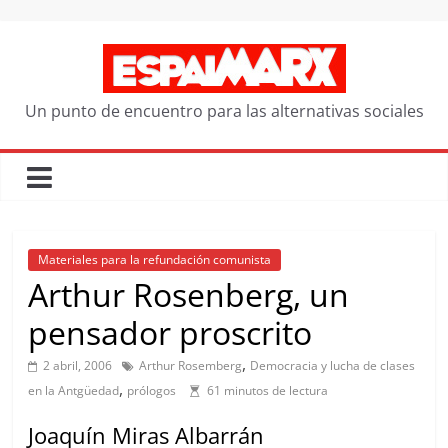
Saltar
al
contenido
Un punto de encuentro para las alternativas sociales
Materiales para la refundación comunista
Arthur Rosenberg, un
pensador proscrito
,
2 abril, 2006
Arthur Rosemberg
Democracia y lucha de clases
,
en la Antgüedad
prólogos
61 minutos de lectura
Joaquín Miras Albarrán