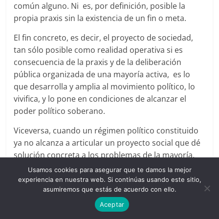
común alguno. Ni es, por definición, posible la
propia praxis sin la existencia de un fin o meta.
El fin concreto, es decir, el proyecto de sociedad,
tan sólo posible como realidad operativa si es
consecuencia de la praxis y de la deliberación
pública organizada de una mayoría activa, es lo
que desarrolla y amplia al movimiento político, lo
vivifica, y lo pone en condiciones de alcanzar el
poder político soberano.
Viceversa, cuando un régimen político constituido
ya no alcanza a articular un proyecto social que dé
solución concreta a los problemas de la mayoría,
esa mayoría se disgrega, y el régimen se hunde, tal
Usamos cookies para asegurar que te damos la mejor
como explica Rosenberg que le sucedió a la
experiencia en nuestra web. Si continúas usando este sitio,
asumiremos que estás de acuerdo con ello.
democracia ateniense, según leemos en el libro.
Aceptar
Rosenberg nos presenta resumidamente el ideal