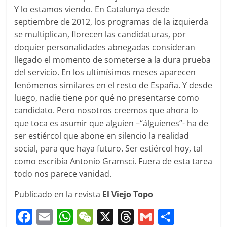
Y lo estamos viendo. En Catalunya desde
septiembre de 2012, los programas de la izquierda
se multiplican, florecen las candidaturas, por
doquier personalidades abnegadas consideran
llegado el momento de someterse a la dura prueba
del servicio. En los ultimísimos meses aparecen
fenómenos similares en el resto de España. Y desde
luego, nadie tiene por qué no presentarse como
candidato. Pero nosotros creemos que ahora lo
que toca es asumir que alguien –“álguienes”- ha de
ser estiércol que abone en silencio la realidad
social, para que haya futuro. Ser estiércol hoy, tal
como escribía Antonio Gramsci. Fuera de esta tarea
todo nos parece vanidad.
Publicado en la revista
El Viejo Topo
F
E
W
W
X
T
G
C