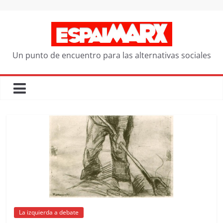
Saltar
al
contenido
Un punto de encuentro para las alternativas sociales
La izquierda a debate