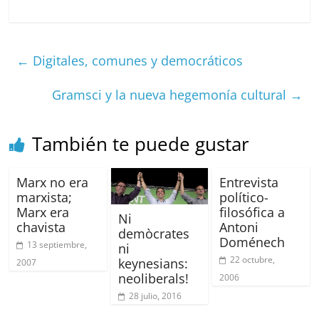
a
m
h
e
h
m
o
c
ai
at
C
re
ai
m
e
l
s
h
a
l
p
←
Digitales, comunes y democráticos
b
A
at
d
ar
o
p
s
tir
Gramsci y la nueva hegemonía cultural
→
o
p
k
También te puede gustar
Marx no era
Entrevista
marxista;
político-
Marx era
filosófica a
Ni
chavista
Antoni
demòcrates
Doménech
13 septiembre,
ni
22 octubre,
keynesians:
2007
neoliberals!
2006
28 julio, 2016