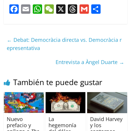
F
E
W
W
X
T
G
C
a
m
h
e
h
m
o
c
ai
at
C
re
ai
m
e
l
s
h
a
l
p
←
Debat: Democràcia directa vs. Democràcia r
b
A
at
d
ar
epresentativa
o
p
s
tir
Entrevista a Àngel Duarte
→
o
p
k
También te puede gustar
Nuevo
La
David Harvey
prefacio y
hegemonía
y los