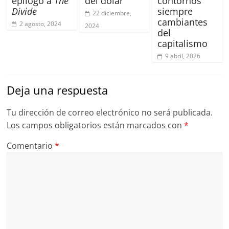
epílogo a
The
del dólar
contornos
Divide
siempre
22 diciembre,
cambiantes
2 agosto, 2024
2024
del
capitalismo
9 abril, 2026
Deja una respuesta
Tu dirección de correo electrónico no será publicada.
Los campos obligatorios están marcados con
*
Comentario
*