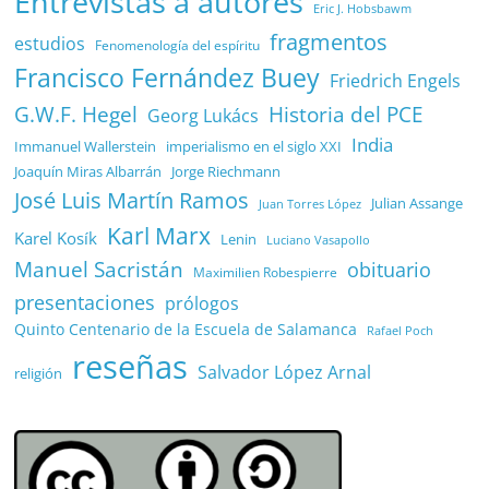
Entrevistas a autores
Eric J. Hobsbawm
fragmentos
estudios
Fenomenología del espíritu
Francisco Fernández Buey
Friedrich Engels
G.W.F. Hegel
Historia del PCE
Georg Lukács
India
Immanuel Wallerstein
imperialismo en el siglo XXI
Joaquín Miras Albarrán
Jorge Riechmann
José Luis Martín Ramos
Julian Assange
Juan Torres López
Karl Marx
Karel Kosík
Lenin
Luciano Vasapollo
Manuel Sacristán
obituario
Maximilien Robespierre
presentaciones
prólogos
Quinto Centenario de la Escuela de Salamanca
Rafael Poch
reseñas
Salvador López Arnal
religión