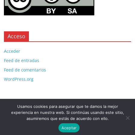
Acceso
Acceder
Feed de entradas
Feed de comentarios
WordPress.org
Usamos cookies para asegurar que te damos la mejor
Copyright © 2026
. All rights reserved.
experiencia en nuestra web. Si continúas usando este sitio,
Theme:
ColorMag Pro
by ThemeGrill. Powered by
WordPress
.
asumiremos que estás de acuerdo con ello.
Aceptar