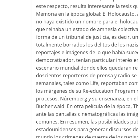
este respecto, resulta interesante la tesis 
Memoria en la época global: El Holocausto.
no haya existido un nombre para el holocaus
que reinaba un estado de amnesia colectiva:
forma de un tribunal de justicia, es decir, 
totalmente borrados los delitos de los naz
reportajes e imágenes de lo que había suce
democratizador, tenían particular interés 
escenario mundial donde ellos quedaran re
doscientos reporteros de prensa y radio se 
semanales, tales como Life, reportaban con
los márgenes de su Re-education Program r
procesos: Núremberg y su enseñanza, en e
Buchenwald. En otra película de la época, 
ante las pantallas cinematográficas las im
comunes. En resumen, las posibilidades publ
estadounidenses para generar discursos de
mundo los crímenes de guerra de los nazis 