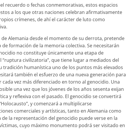
del recuerdo o fechas conmemorativas, estos espacios
stos a los que otras naciones celebran afirmativamente
opios crímenes, de ahí el carácter de luto como
iva.
oria de Alemania desde el momento de su derrota, pretende
o de formación de la memoria colectiva. Se necesitarán
nocidio no constituye únicamente una etapa de
l “ruptura civilizatoria”, que tiene lugar a mediados del
su tradición humanística uno de los puntos más elevados
esitará también el esfuerzo de una nueva generación para
r cada vez más diferenciado en torno al genocidio. Una
osible una vez que los jóvenes de los años sesenta exijan
tica y reflexiva con el pasado. El genocidio se convertirá
 “Holocausto”, y comenzará a multiplicarse
iones comerciales y artísticas, tanto en Alemania como
ia de la representación del genocidio puede verse en la
as víctimas, cuyo máximo monumento podrá ser visitado en