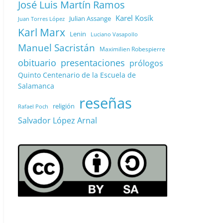
José Luis Martín Ramos
Karel Kosík
Julian Assange
Juan Torres López
Karl Marx
Lenin
Luciano Vasapollo
Manuel Sacristán
Maximilien Robespierre
obituario
presentaciones
prólogos
Quinto Centenario de la Escuela de
Salamanca
reseñas
religión
Rafael Poch
Salvador López Arnal