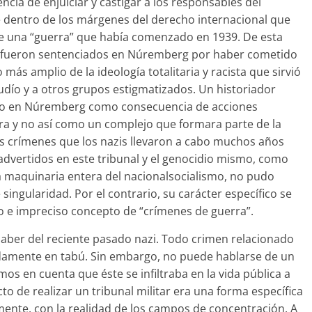
encia de enjuiciar y castigar a los responsables del
e dentro de los márgenes del derecho internacional que
 de una “guerra” que había comenzado en 1939. De esta
o fueron sentenciados en Núremberg por haber cometido
más amplio de la ideología totalitaria y racista que sirvió
udío y a otros grupos estigmatizados. Un historiador
tado en Núremberg como consecuencia de acciones
ra y no así como un complejo que formara parte de la
 Los crímenes que los nazis llevaron a cabo muchos años
advertidos en este tribunal y el genocidio mismo, como
la maquinaria entera del nacionalsocialismo, no pudo
ingularidad. Por el contrario, su carácter específico se
o e impreciso concepto de “crímenes de guerra”.
saber del reciente pasado nazi. Todo crimen relacionado
idamente en tabú. Sin embargo, no puede hablarse de un
os en cuenta que éste se infiltraba en la vida pública a
acto de realizar un tribunal militar era una forma específica
mente, con la realidad de los campos de concentración. A