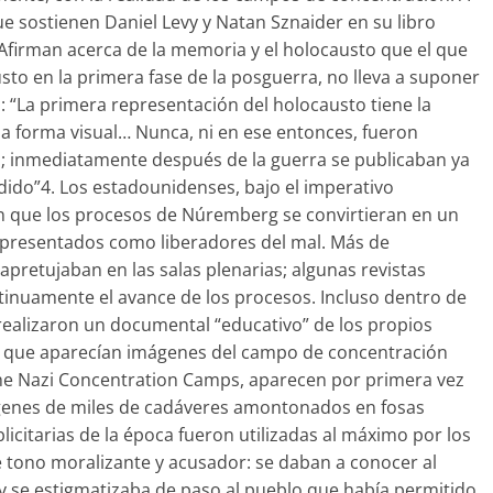
que sostienen Daniel Levy y Natan Sznaider en su libro
 Afirman acerca de la memoria y el holocausto que el que
to en la primera fase de la posguerra, no lleva a suponer
 “La primera representación del holocausto tiene la
una forma visual… Nunca, ni en ese entonces, fueron
is; inmediatamente después de la guerra se publicaban ya
dido”4. Los estadounidenses, bajo el imperativo
en que los procesos de Núremberg se convirtieran en un
presentados como liberadores del mal. Más de
apretujaban en las salas plenarias; algunas revistas
tinuamente el avance de los procesos. Incluso dentro de
ealizaron un documental “educativo” de los propios
l que aparecían imágenes del campo de concentración
The Nazi Concentration Camps, aparecen por primera vez
ágenes de miles de cadáveres amontonados en fosas
icitarias de la época fueron utilizadas al máximo por los
 tono moralizante y acusador: se daban a conocer al
y se estigmatizaba de paso al pueblo que había permitido