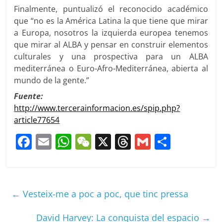
Finalmente, puntualizó el reconocido académico
que “no es la América Latina la que tiene que mirar
a Europa, nosotros la izquierda europea tenemos
que mirar al ALBA y pensar en construir elementos
culturales y una prospectiva para un ALBA
mediterránea o Euro-Afro-Mediterránea, abierta al
mundo de la gente.”
Fuente:
http://www.tercerainformacion.es/spip.php?
article77654
F
E
W
W
X
T
G
C
a
m
h
e
h
m
o
c
ai
at
C
re
ai
m
e
l
s
h
a
l
p
←
Vesteix-me a poc a poc, que tinc pressa
b
A
at
d
ar
o
p
s
tir
David Harvey: La conquista del espacio
→