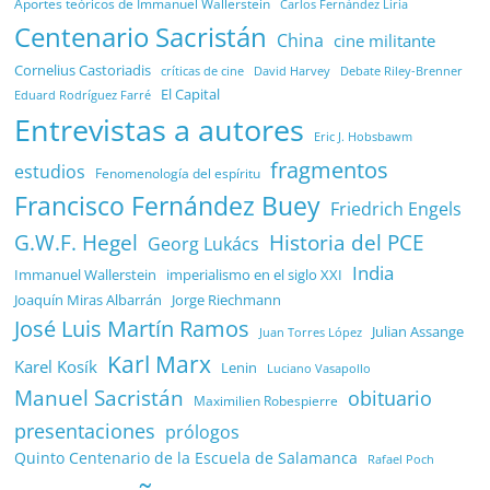
Aportes teóricos de Immanuel Wallerstein
Carlos Fernández Liria
Centenario Sacristán
China
cine militante
Cornelius Castoriadis
Debate Riley-Brenner
críticas de cine
David Harvey
El Capital
Eduard Rodríguez Farré
Entrevistas a autores
Eric J. Hobsbawm
fragmentos
estudios
Fenomenología del espíritu
Francisco Fernández Buey
Friedrich Engels
G.W.F. Hegel
Historia del PCE
Georg Lukács
India
Immanuel Wallerstein
imperialismo en el siglo XXI
Joaquín Miras Albarrán
Jorge Riechmann
José Luis Martín Ramos
Julian Assange
Juan Torres López
Karl Marx
Karel Kosík
Lenin
Luciano Vasapollo
Manuel Sacristán
obituario
Maximilien Robespierre
presentaciones
prólogos
Quinto Centenario de la Escuela de Salamanca
Rafael Poch