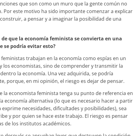
sunciones que son como un muro que la gente común no
. Por este motivo ha sido importante comenzar a explicar
construir, a pensar y a imaginar la posibilidad de una
ro de que la economía feminista se convierta en una
 se podría evitar esto?
s feministas trabajan en la economía como espías en un
as y los economistas, sino de comprender y transmitir la
dentro la economía. Una vez adquirida, se podría
, porque, en mi opinión, el riesgo es dejar de pensar.
e la economista feminista tenga su punto de referencia en
a economía alternativa (lo que es necesario hacer a partir
a exprime necesidades, dificultades y posibilidades), sea
be y por quien se hace este trabajo. El riesgo es pensar
s de los institutos académicos.
ero después se aprueban leyes que destruyen la condición