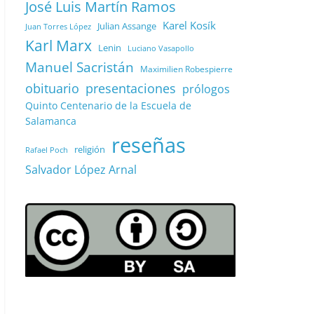
José Luis Martín Ramos
Karel Kosík
Julian Assange
Juan Torres López
Karl Marx
Lenin
Luciano Vasapollo
Manuel Sacristán
Maximilien Robespierre
obituario
presentaciones
prólogos
Quinto Centenario de la Escuela de
Salamanca
reseñas
religión
Rafael Poch
Salvador López Arnal