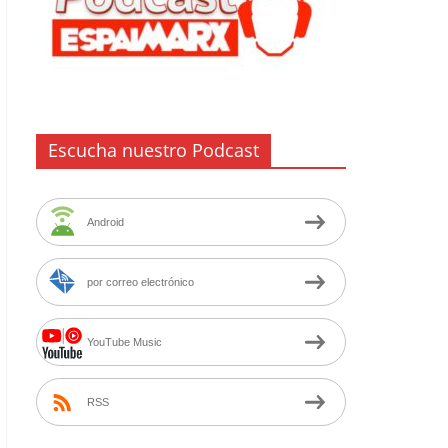
Escucha nuestro Podcast
Android
por correo electrónico
YouTube Music
RSS