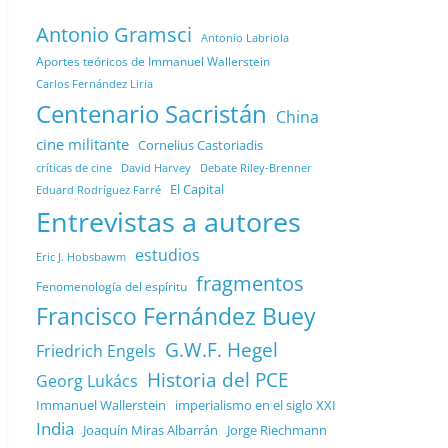
Antonio Gramsci
Antonio Labriola
Aportes teóricos de Immanuel Wallerstein
Carlos Fernández Liria
Centenario Sacristán
China
cine militante
Cornelius Castoriadis
Debate Riley-Brenner
críticas de cine
David Harvey
El Capital
Eduard Rodríguez Farré
Entrevistas a autores
estudios
Eric J. Hobsbawm
fragmentos
Fenomenología del espíritu
Francisco Fernández Buey
G.W.F. Hegel
Friedrich Engels
Historia del PCE
Georg Lukács
Immanuel Wallerstein
imperialismo en el siglo XXI
India
Joaquín Miras Albarrán
Jorge Riechmann