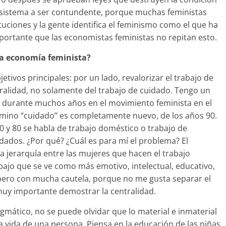
al sistema a ser contundente, porque muchas feministas
tuciones y la gente identifica el feminismo como el que ha
portante que las economistas feministas no repitan esto.
la economía feminista?
tivos principales: por un lado, revalorizar el trabajo de
tralidad, no solamente del trabajo de cuidado. Tengo un
e durante muchos años en el movimiento feminista en el
érmino “cuidado” es completamente nuevo, de los años 90.
0 y 80 se habla de trabajo doméstico o trabajo de
dados. ¿Por qué? ¿Cuál es para mí el problema? El
 jerarquía entre las mujeres que hacen el trabajo
trabajo que se ve como más emotivo, intelectual, educativo,
 pero con mucha cautela, porque no me gusta separar el
 muy importante demostrar la centralidad.
gmático, no se puede olvidar que lo material e inmaterial
la vida de una persona. Piensa en la educación de las niñas