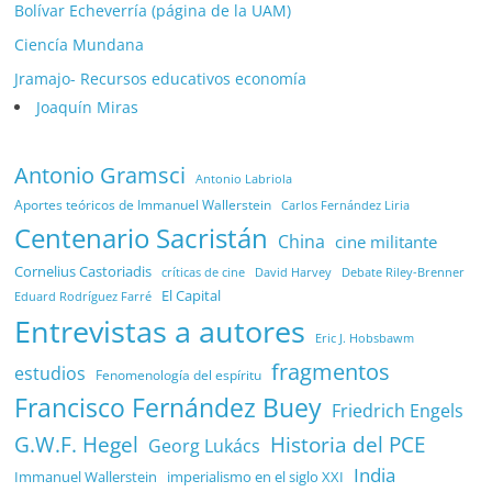
Bolívar Echeverría (página de la UAM)
Ciencía Mundana
Jramajo- Recursos educativos economía
Joaquín Miras
Antonio Gramsci
Antonio Labriola
Aportes teóricos de Immanuel Wallerstein
Carlos Fernández Liria
Centenario Sacristán
China
cine militante
Cornelius Castoriadis
Debate Riley-Brenner
críticas de cine
David Harvey
El Capital
Eduard Rodríguez Farré
Entrevistas a autores
Eric J. Hobsbawm
fragmentos
estudios
Fenomenología del espíritu
Francisco Fernández Buey
Friedrich Engels
G.W.F. Hegel
Historia del PCE
Georg Lukács
India
Immanuel Wallerstein
imperialismo en el siglo XXI