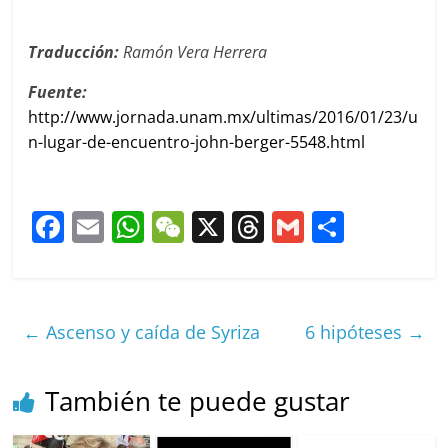
Traducción:
Ramón Vera Herrera
Fuente:
http://www.jornada.unam.mx/ultimas/2016/01/23/u
n-lugar-de-encuentro-john-berger-5548.html
F
E
W
W
X
T
G
C
a
m
h
e
h
m
o
c
ai
at
C
re
ai
m
e
l
s
h
a
l
p
←
Ascenso y caída de Syriza
6 hipóteses
→
b
A
at
d
ar
o
p
s
tir
También te puede gustar
o
p