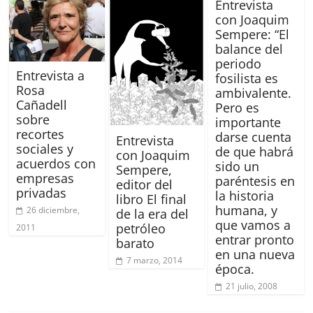
k
Entrevista
con Joaquim
Sempere: “El
balance del
periodo
Entrevista a
fosilista es
Rosa
ambivalente.
Cañadell
Pero es
sobre
importante
recortes
darse cuenta
Entrevista
sociales y
de que habrá
con Joaquim
acuerdos con
sido un
Sempere,
empresas
paréntesis en
editor del
privadas
la historia
libro El final
humana, y
26 diciembre,
de la era del
que vamos a
petróleo
2011
entrar pronto
barato
en una nueva
7 marzo, 2014
época.
21 julio, 2008