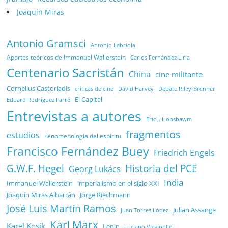
Joaquín Miras
Antonio Gramsci
Antonio Labriola
Aportes teóricos de Immanuel Wallerstein
Carlos Fernández Liria
Centenario Sacristán
China
cine militante
Cornelius Castoriadis
Debate Riley-Brenner
críticas de cine
David Harvey
El Capital
Eduard Rodríguez Farré
Entrevistas a autores
Eric J. Hobsbawm
fragmentos
estudios
Fenomenología del espíritu
Francisco Fernández Buey
Friedrich Engels
G.W.F. Hegel
Historia del PCE
Georg Lukács
India
Immanuel Wallerstein
imperialismo en el siglo XXI
Joaquín Miras Albarrán
Jorge Riechmann
José Luis Martín Ramos
Julian Assange
Juan Torres López
Karl Marx
Karel Kosík
Lenin
Luciano Vasapollo