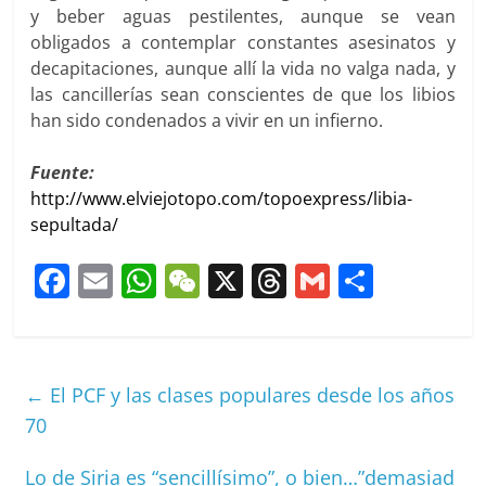
y beber aguas pestilentes, aunque se vean
obligados a contemplar constantes asesinatos y
decapitaciones, aunque allí la vida no valga nada, y
las cancillerías sean conscientes de que los libios
han sido condenados a vivir en un infierno.
Fuente:
http://www.elviejotopo.com/topoexpress/libia-
sepultada/
F
E
W
W
X
T
G
C
a
m
h
e
h
m
o
c
ai
at
C
re
ai
m
e
l
s
h
a
l
p
←
El PCF y las clases populares desde los años
b
A
at
d
ar
70
o
p
s
tir
Lo de Siria es “sencillísimo”, o bien…”demasiad