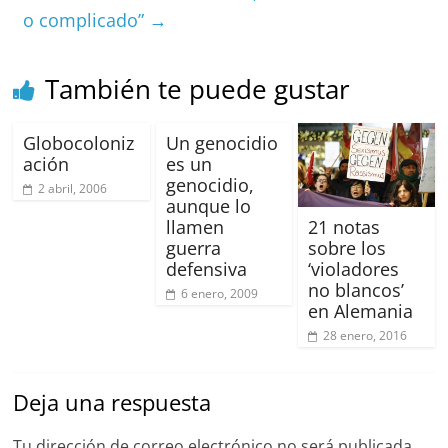
o
p
o complicado”
→
k
También te puede gustar
Globocoloniz
Un genocidio
ación
es un
genocidio,
2 abril, 2006
aunque lo
21 notas
llamen
sobre los
guerra
‘violadores
defensiva
no blancos’
6 enero, 2009
en Alemania
28 enero, 2016
Deja una respuesta
Tu dirección de correo electrónico no será publicada.