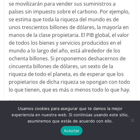
se movilizarán para vender sus suministros a
países sin impuesto sobre el carbono. Por ejemplo,
se estima que toda la riqueza del mundo es de
unos trescientos billones de dólares, la mayoría en
manos de la clase propietaria. El PIB global, el valor
de todos los bienes y servicios producidos en el
mundo a lo largo del año, está alrededor de los
ochenta billones. Si proponemos deshacernos de
cincuenta billones de dólares, un sexto de la
riqueza de todo el planeta, es de esperar que los
propietarios de dicha riqueza se opongan con todo
lo que tienen, que es más o menos todo lo que hay.
* * *
Usamos cookies para asegurar que te damos la mejor
Como si se tratara de una novela de mil páginas
experiencia en nuestra web. Si continúas usando este sitio,
asumiremos que estás de acuerdo con ello.
con un MacGuffin o con alguna otra atrocidad
estilística en cada página, el Green New Deal
Aceptar
presenta un desafío a sus críticos. Hay demasiados