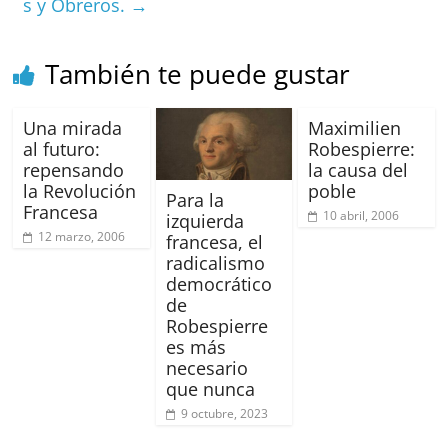
s y Obreros.
→
o
p
k
También te puede gustar
Una mirada
Maximilien
al futuro:
Robespierre:
repensando
la causa del
la Revolución
poble
Para la
Francesa
10 abril, 2006
izquierda
12 marzo, 2006
francesa, el
radicalismo
democrático
de
Robespierre
es más
necesario
que nunca
9 octubre, 2023