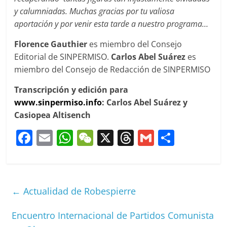
y calumniadas. Muchas gracias por tu valiosa
aportación y por venir esta tarde a nuestro programa…
Florence Gauthier
es miembro del Consejo
Editorial de SINPERMISO.
Carlos Abel Suárez
es
miembro del Consejo de Redacción de SINPERMISO
Transcripción y edición para
www.sinpermiso.info
: Carlos Abel Suárez y
Casiopea Altisench
F
E
W
W
X
T
G
C
a
m
h
e
h
m
o
c
ai
at
C
re
ai
m
e
l
s
h
a
l
p
←
Actualidad de Robespierre
b
A
at
d
ar
o
p
s
tir
Encuentro Internacional de Partidos Comunista