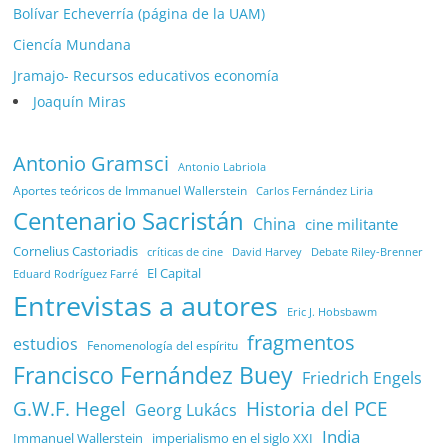
Bolívar Echeverría (página de la UAM)
Ciencía Mundana
Jramajo- Recursos educativos economía
Joaquín Miras
Antonio Gramsci
Antonio Labriola
Aportes teóricos de Immanuel Wallerstein
Carlos Fernández Liria
Centenario Sacristán
China
cine militante
Cornelius Castoriadis
Debate Riley-Brenner
críticas de cine
David Harvey
El Capital
Eduard Rodríguez Farré
Entrevistas a autores
Eric J. Hobsbawm
fragmentos
estudios
Fenomenología del espíritu
Francisco Fernández Buey
Friedrich Engels
G.W.F. Hegel
Historia del PCE
Georg Lukács
India
Immanuel Wallerstein
imperialismo en el siglo XXI