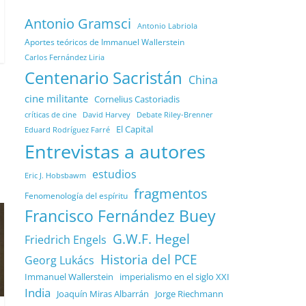
Antonio Gramsci
Antonio Labriola
Aportes teóricos de Immanuel Wallerstein
Carlos Fernández Liria
Centenario Sacristán
China
cine militante
Cornelius Castoriadis
Debate Riley-Brenner
críticas de cine
David Harvey
El Capital
Eduard Rodríguez Farré
Entrevistas a autores
estudios
Eric J. Hobsbawm
fragmentos
Fenomenología del espíritu
Francisco Fernández Buey
G.W.F. Hegel
Friedrich Engels
Historia del PCE
Georg Lukács
Immanuel Wallerstein
imperialismo en el siglo XXI
India
Joaquín Miras Albarrán
Jorge Riechmann