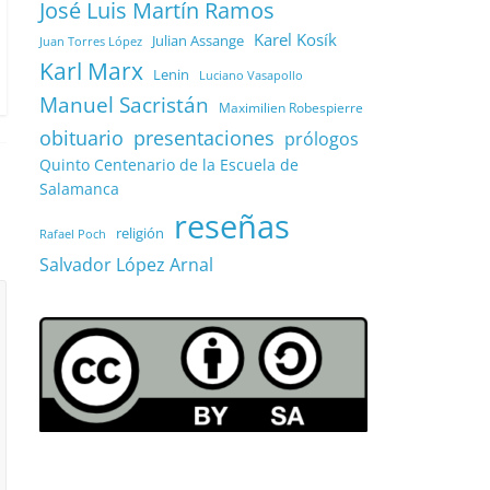
José Luis Martín Ramos
Karel Kosík
Julian Assange
Juan Torres López
Karl Marx
Lenin
Luciano Vasapollo
Manuel Sacristán
Maximilien Robespierre
obituario
presentaciones
prólogos
Quinto Centenario de la Escuela de
Salamanca
reseñas
religión
Rafael Poch
Salvador López Arnal