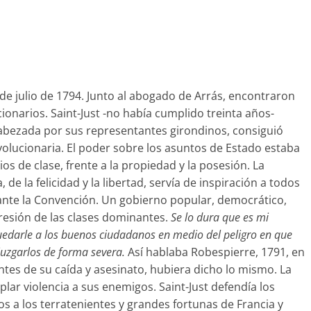
s de julio de 1794. Junto al abogado de Arrás, encontraron
ionarios. Saint-Just -no había cumplido treinta años-
ncabezada por sus representantes girondinos, consiguió
evolucionaria. El poder sobre los asuntos de Estado estaba
ios de clase, frente a la propiedad y la posesión. La
 de la felicidad y la libertad, servía de inspiración a todos
 ante la Convención. Un gobierno popular, democrático,
resión de las clases dominantes.
Se lo dura que es mi
uedarle a los buenos ciudadanos en medio del peligro en que
juzgarlos de forma severa.
Así hablaba Robespierre, 1791, en
tes de su caída y asesinato, hubiera dicho lo mismo. La
lar violencia a sus enemigos. Saint-Just defendía los
s a los terratenientes y grandes fortunas de Francia y