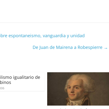
C
o
m
p
obre espontaneismo, vanguardia y unidad
ar
ir
De Juan de Mairena a Robespierre
→
alismo igualitario de
obinos
2006