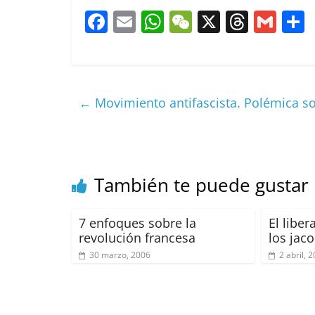
F
E
W
W
X
T
G
a
m
h
e
h
m
c
ai
at
C
re
ai
e
l
s
h
a
l
←
Movimiento antifascista. Polémica s
b
A
at
d
o
p
s
t
o
p
k
También te puede gustar
7 enfoques sobre la
El liber
revolución francesa
los jac
30 marzo, 2006
2 abril, 