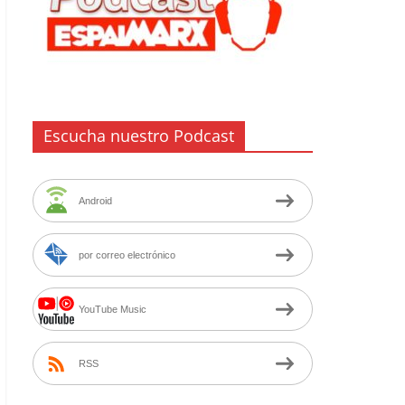
Escucha nuestro Podcast
Android
por correo electrónico
YouTube Music
RSS