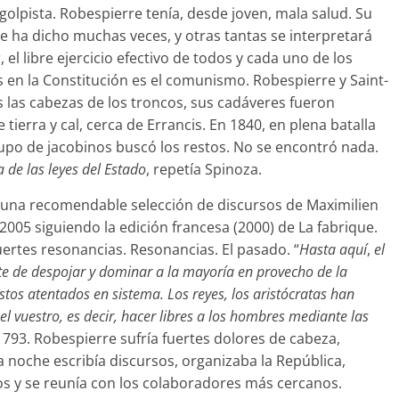
 golpista. Robespierre tenía, desde joven, mala salud. Su
Se ha dicho muchas veces, y otras tantas se interpretará
 el libre ejercicio efectivo de todos y cada uno de los
s en la Constitución es el comunismo. Robespierre y Saint-
 las cabezas de los troncos, sus cadáveres fueron
ierra y cal, cerca de Errancis. En 1840, en plena batalla
grupo de jacobinos buscó los restos. No se encontró nada.
a de las leyes del Estado
, repetía Spinoza.
 de una recomendable selección de discursos de Maximilien
2005 siguiendo la edición francesa (2000) de La fabrique.
uertes resonancias. Resonancias. El pasado. “
Hasta aquí
,
el
rte de despojar y dominar a la mayoría en provecho de la
estos atentados en sistema. Los reyes, los aristócratas han
l vuestro, es decir, hacer libres a los hombres mediante las
793. Robespierre sufría fuertes dolores de cabeza,
a noche escribía discursos, organizaba la República,
ios y se reunía con los colaboradores más cercanos.