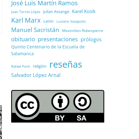
José Luis Martín Ramos
Karel Kosík
Julian Assange
Juan Torres López
Karl Marx
Lenin
Luciano Vasapollo
Manuel Sacristán
Maximilien Robespierre
obituario
presentaciones
prólogos
Quinto Centenario de la Escuela de
Salamanca
reseñas
religión
Rafael Poch
Salvador López Arnal