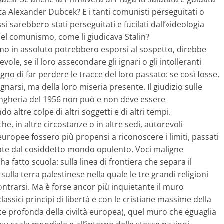
ta Alexander Dubcek? E i tanti comunisti perseguitati o
si sarebbero stati perseguitati e fucilati dall’«ideologia
el comunismo, come li giudicava Stalin?
mo in assoluto potrebbero esporsi al sospetto, direbbe
le, se il loro assecondare gli ignari o gli intolleranti
gno di far perdere le tracce del loro passato: se così fosse,
arsi, ma della loro miseria presente. Il giudizio sulle
’Ungheria del 1956 non può e non deve essere
ltre colpe di altri soggetti e di altri tempi.
e, in altre circostanze o in altre sedi, autorevoli
europee fossero più propensi a riconoscere i limiti, passati
icate dal cosiddetto mondo opulento. Voci maligne
a fatto scuola: sulla linea di frontiera che separa il
ulla terra palestinese nella quale le tre grandi religioni
trarsi. Ma è forse ancor più inquietante il muro
assici principi di libertà e con le cristiane massime della
ice profonda della civiltà europea), quel muro che eguaglia