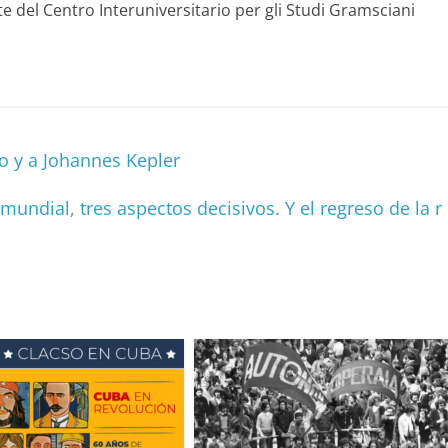
te del Centro Interuniversitario per gli Studi Gramsciani
C
o
m
p
 y a Johannes Kepler
ar
ir
undial, tres aspectos decisivos. Y el regreso de la r