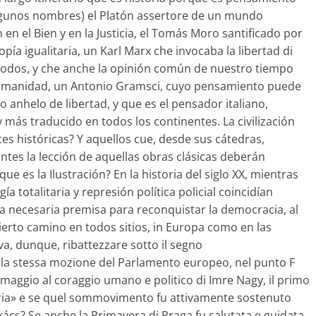
 algunos nombres) el Platón assertore de un mundo
 en el Bien y en la Justicia, el Tomás Moro santificado por
opía igualitaria, un Karl Marx che invocaba la libertad di
todos, y che anche la opinión común de nuestro tiempo
umanidad, un Antonio Gramsci, cuyo pensamiento puede
 anhelo de libertad, y que es el pensador italiano,
 más traducido en todos los continentes. La civilización
es históricas? Y aquellos cue, desde sus cátedras,
ntes la lección de aquellas obras clásicas deberán
ue es la Ilustración? En la historia del siglo XX, mientras
ía totalitaria y represión política policial coincidían
 la necesaria premisa para reconquistar la democracia, al
ierto camino en todos sitios, in Europa como en las
ova, dunque, ribattezzare sotto il segno
e la stessa mozione del Parlamento europeo, nel punto F
maggio al coraggio umano e politico di Imre Nagy, il primo
ria» e se quel sommovimento fu attivamente sostenuto
cs? Se anche la Primavera di Praga fu salutata e guidata