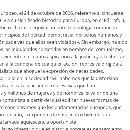
uropeo, el 24 de octubre de 2006, referente al cincuenta
 y a su significado histórico para Europa, en el Párrafo 3,
be rechazar inequívocamente la ideología comunista
 principios de libertad, democracia, derechos humanos y
ón cada vez que ellos sean violados». Sin embargo, ha sido
s las iniquidades cometidas en nombre del comunismo,
imiento en cuanto aspiración a la justicia y a la libertad.
n a la condena de cualquier acción represiva dirigida a
ialista que ahogue la expresión de necesidades,
rrollo en la sociedad civil. Sabemos que la distorsión
vasta escala, a acciones repressivas que han
s y millones de mujeres y de hombres, el valor de una
 comunista a partir del cual edificar nuevas formas de
 esto consideramos que los parlamentarios europeos, que
comunismo, si exponen a la sospecha o bien de una
na larvada aquiescencia oportunista.
 largo itinerario que es historia porque es pensamiento