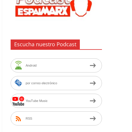
Escucha nuestro Podcast
Android
por correo electrónico
YouTube Music
RSS