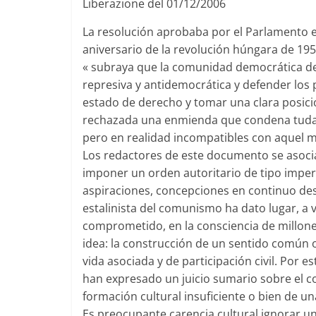
Liberazione del 01/12/2006
La resolución aprobaba por el Parlamento e
aniversario de la revolución húngara de 1956
« subraya que la comunidad democrática de
represiva y antidemocrática y defender los
estado de derecho y tomar una clara posici
rechazada una enmienda que condena tuda
pero en realidad incompatibles con aquel mov
Los redactores de este documento se asocia
imponer un orden autoritario de tipo imper
aspiraciones, concepciones en continuo desa
estalinista del comunismo ha dato lugar, a 
comprometido, en la consciencia de millone
idea: la construcción de un sentido común o
vida asociada y de participación civil. Por
han expresado un juicio sumario sobre el 
formación cultural insuficiente o bien de u
Es preocupante carencia cultural ignorar un