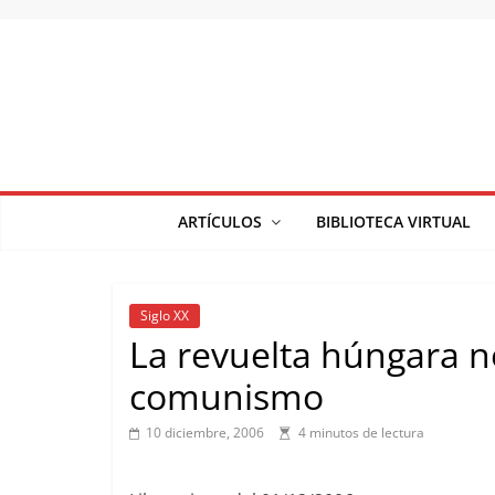
Saltar
al
contenido
ARTÍCULOS
BIBLIOTECA VIRTUAL
Siglo XX
La revuelta húngara n
comunismo
10 diciembre, 2006
4 minutos de lectura