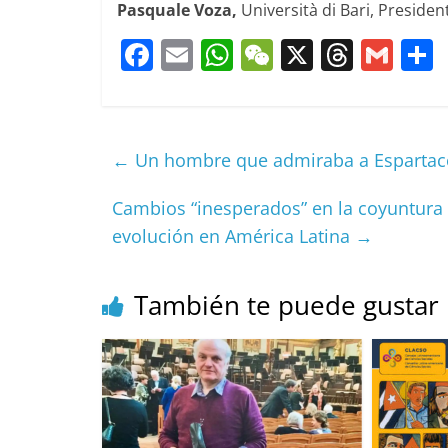
Pasquale Voza,
Università di Bari, Presiden
F
E
W
W
X
T
G
a
m
h
e
h
m
c
ai
at
C
re
ai
e
l
s
h
a
l
←
Un hombre que admiraba a Espartaco
b
A
at
d
o
p
s
t
Cambios “inesperados” en la coyuntura m
evolución en América Latina
→
o
p
k
También te puede gustar