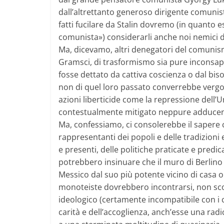
dall’altrettanto generoso dirigente comunis
fatti fucilare da Stalin dovremo (in quanto es
comunista») considerarli anche noi nemici d
Ma, dicevamo, altri denegatori del comunis
Gramsci, di trasformismo sia pure inconsapevo
fosse dettato da cattiva coscienza o dal biso
non di quel loro passato converrebbe vergogn
azioni liberticide come la repressione dell
contestualmente mitigato neppure adducendo a
Ma, confessiamo, ci consolerebbe il sapere ch
rappresentanti dei popoli e delle tradizioni 
e presenti, delle politiche praticate e pred
potrebbero insinuare che il muro di Berlino h
Messico dal suo più potente vicino di casa o s
monoteiste dovrebbero incontrarsi, non scon
ideologico (certamente incompatibile con i cl
carità e dell’accoglienza, anch’esse una rad