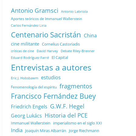
Antonio Gramsci
Antonio Labriola
Aportes teóricos de Immanuel Wallerstein
Carlos Fernández Liria
Centenario Sacristán
China
cine militante
Cornelius Castoriadis
Debate Riley-Brenner
críticas de cine
David Harvey
El Capital
Eduard Rodríguez Farré
Entrevistas a autores
estudios
Eric J. Hobsbawm
fragmentos
Fenomenología del espíritu
Francisco Fernández Buey
G.W.F. Hegel
Friedrich Engels
Historia del PCE
Georg Lukács
Immanuel Wallerstein
imperialismo en el siglo XXI
India
Joaquín Miras Albarrán
Jorge Riechmann