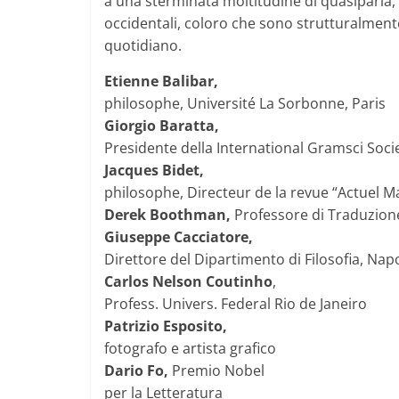
a una sterminata moltitudine di quasiparia, 
occidentali, coloro che sono strutturalmente
quotidiano.
Etienne Balibar,
philosophe, Université La Sorbonne, Paris
Giorgio Baratta,
Presidente della International Gramsci Societ
Jacques Bidet,
philosophe, Directeur de la revue “Actuel Ma
Derek Boothman,
Professore di Traduzion
Giuseppe Cacciatore,
Direttore del Dipartimento di Filosofia, Napo
Carlos Nelson Coutinho
,
Profess. Univers. Federal Rio de Janeiro
Patrizio Esposito,
fotografo e artista grafico
Dario Fo,
Premio Nobel
per la Letteratura