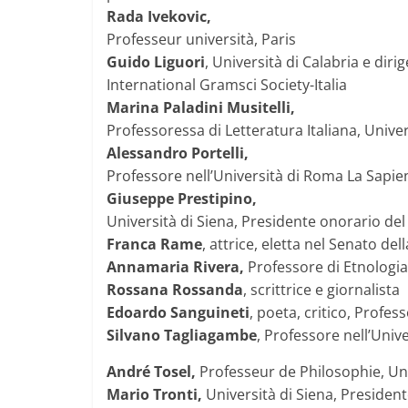
Rada Ivekovic,
Professeur università, Paris
Guido Liguori
, Università di Calabria e diri
International Gramsci Society-Italia
Marina Paladini Musitelli,
Professoressa di Letteratura Italiana, Univer
Alessandro Portelli,
Professore nell’Università di Roma La Sapie
Giuseppe Prestipino,
Università di Siena, Presidente onorario del 
Franca Rame
, attrice, eletta nel Senato del
Annamaria Rivera,
Professore di Etnologia,
Rossana Rossanda
, scrittrice e giornalista
Edoardo Sanguineti
, poeta, critico, Profes
Silvano Tagliagambe
, Professore nell’Unive
André Tosel,
Professeur de Philosophie, Uni
Mario Tronti,
Università di Siena, President