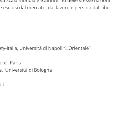
su scala mondiale e all’interno delle stesse nazioni
 esclusi dal mercato, dal lavoro e persino dal cibo
y-Italia, Università di Napoli “L’Orientale”
rx”, Paris
e, Università di Bologna
li