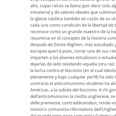
alto, cuyas raíces se llama (por decir solo
inmaterial y de valores ideales que culminan
la iglesia católica también en razón de su ut
cada uno como condición de la libertad de 
reconoce como un grande maestro de la h
resumirse en el concepto de la historia como
después de Dante Alighieri, más estudiado y
europea querrá pues, cortar una de sus raíc
imparten a los jóvenes estudiosos o estudia
dejarlas de lado olvidando aquella otra raíz q
la lucha contra el fascismo (en el cual ideolog
plenamente y bajo cualquier perfil) ha sido
contrario el anticomunismo virulento ha ab
Américas, a la subida del fascismo. A chi gi
dell’anticomunismo la rivolta ungherese, s
delle premesse, contraddicendosi, rende «o
ministro comunista-riformatore dell’Unghe
dal grande pensatore comunista György Luká