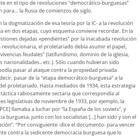
ente en el tipo de revoluciones “democrático-burguesas”
n para… la Rusia de comienzos de siglo.
a dogmati­zación de esa teoría por la IC- a la revolución
gia en dos etapas, cuyo esquema conviene recordar. En la
estiones dejadas «pendientes” por la inacabada revolución
revolucionaria, el proletariado debía asumir el papel,
vivencias feuda­les” (latifundismo, dominio de la iglesia,
as nacionalidades.. etc.). Sólo cuando hubieran sido
 podía pasar al ataque contra la propiedad privada
 decir, pasar de la “etapa democrático-burguesa” a la
 del proletariado. Hasta mediados de 1934, esta estrategia
a táctica rabiosamente sectaria que correspondía al
nes legislativas de noviembre de 1933, por ejemplo, la
CE] llamaba a luchar por “la España de los soviets”, y
ia burguesa, junto con los socialistas […] han sido y son el
ución”. “Por consiguiente -dice el documento- para vencer
nte contra la sedicente demo­cracia burguesa que lo