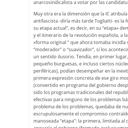
anarcosindicalista a votar por las candidatu
Muy otra era la dimensión que la IC atribuía 
antifascista -diría más tarde Togliatti- es l
su etapa actual”, es decir, en su “etapa» d
y el itinerario de la revolución española, a 
«forma original “ que ahora tomaba incidía 
“moderador” o “suavizador”, si los aconteci
un sentido ilusorio. Tendía, en primer lugar, 
pequeño burguesas, e incluso ciertos núcle
periféricas), podían desempeñar en la inev
primera expresión concreta de ese giro mod
(convertido en programa del gobierno después
sido los programas tradicionales del repub
efectivas para ninguno de los problemas bási
problema de los problemas, quedaba de nu
escrupulosamente el compromiso contraído, 
manoseada “etapa”: la primera, limitada al 