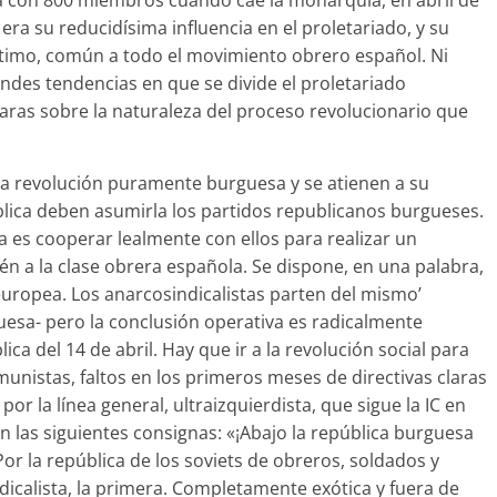
ba con 800 miembros cuando cae la monarquía, en abril de
ra su reducidísima influencia en el proletariado, y su
último, común a todo el movi­miento obrero español. Ni
randes tendencias en que se divide el proletariado
claras sobre la naturaleza del proceso revolucionario que
na revolución puramente burguesa y se atienen a su
blica deben asumirla los partidos republicanos burgueses.
a es cooperar lealmente con ellos para realizar un
 a la clase obrera española. Se dispone, en una palabra,
europea. Los anarcosindicalis­tas parten del mismo’
esa- pero la conclusión operativa es radicalmente
ca del 14 de abril. Hay que ir a la revolución social para
unistas, faltos en los pri­meros meses de directivas claras
or la línea general, ultraizquierdista, que sigue la IC en
 las siguientes consignas: «¡Abajo la república burguesa
 ¡Por la república de los soviets de obreros, soldados y
icalista, la primera. Completamente exótica y fuera de