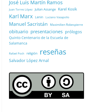
José Luis Martín Ramos
Karel Kosík
Julian Assange
Juan Torres López
Karl Marx
Lenin
Luciano Vasapollo
Manuel Sacristán
Maximilien Robespierre
obituario
presentaciones
prólogos
Quinto Centenario de la Escuela de
Salamanca
reseñas
religión
Rafael Poch
Salvador López Arnal