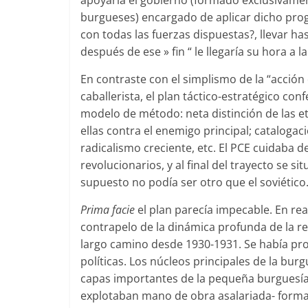
apoyaría el gobierno (formado exclusivame
burgueses) encar­gado de aplicar dicho prog
con todas las fuerzas dispuestas?, llevar ha
después de ese » fin “ le llegaría su hora a la
En contraste con el simplismo de la “acción 
caballe­rista, el plan táctico-estratégico co
modelo de método: neta distinción de las et
ellas contra el enemigo principal; cataloga­
radica­lismo creciente, etc. El PCE cuidaba 
revolucionarios, y al final del trayecto se s
supuesto no podía ser otro que el soviético
Prima facie
el plan parecía impecable. En rea
contrapelo de la dinámica profunda de la re
largo camino desde 1930-1931. Se había pro
políticas. Los núcleos principales de la bur
capas importantes de la pequeña burguesía
explotaban mano de obra asalariada- formab