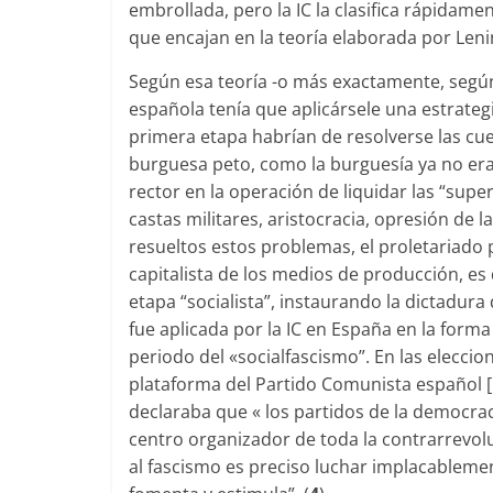
embrollada, pero la IC la clasifica rápidam
que encajan en la teoría elaborada por Leni
Según esa teoría -o más exactamente, según l
española tenía que aplicársele una estrate
primera etapa habrían de resolverse las cu
burguesa peto, como la burguesía ya no era 
rector en la operación de liquidar las “super
castas militares, aristocracia, opresión de l
resueltos estos problemas, el proleta­riado
capitalista de los medios de producción, es
etapa “socialista”, instaurando la dictadura
fue aplicada por la IC en España en la form
periodo del «socialfascismo”. En las eleccio
plataforma del Partido Comunista español [P
declaraba que « los partidos de la demo­crac
centro organizador de toda la contrarrevol
al fascismo es preciso luchar implacableme