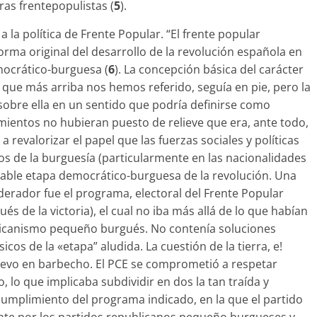
ras frentepopulistas (
5
).
a la política de Frente Popular. “El frente popular
a forma original del desarrollo de la revolución española en
emocrático-burguesa (
6
). La concepción básica del carácter
la que más arriba nos hemos referido, seguía en pie, pero la
sobre ella en un sentido que podría definirse como
mientos no hubieran puesto de relieve que era, ante todo,
a revalorizar el papel que las fuerzas sociales y políticas
os de la burguesía (particularmente en las nacionalidades
itable etapa democrático-burguesa de la revolución. Una
erador fue el programa, electoral del Frente Popular
 de la victoria), el cual no iba más allá de lo que habían
licanismo pequeño burgués. No con­tenía soluciones
cos de la «etapa” aludida. La cuestión de la tierra, e!
evo en barbecho. El PCE se comprometió a respetar
lo que implicaba subdividir en dos la tan traída y
cumplimiento del programa indicado, en la que el partido