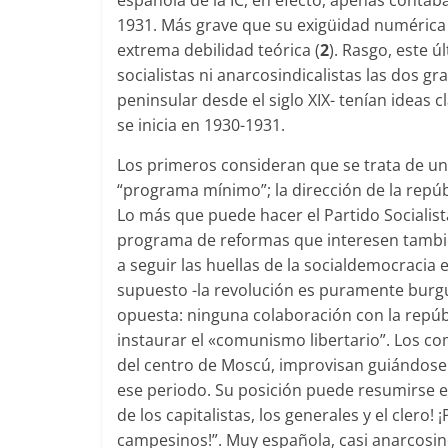
española de la IC, en efecto, apenas conta
1931. Más grave que su exigüidad numérica e
extrema debilidad teórica (
2
). Rasgo, este 
socialistas ni anarcosindicalistas las dos g
peninsular desde el siglo XIX- tenían ideas 
se inicia en 1930­-1931.
Los primeros consideran que se trata de u
“programa mínimo”; la dirección de la repú
Lo más que puede hacer el Partido Socialist
programa de reformas que interesen también
a seguir las huellas de la socialdemocracia 
supuesto -la revolución es puramente burgu
opuesta: ninguna colaboración con la repúbli
instaurar el «comunismo libertario”. Los com
del centro de Moscú, impro­visan guiándose p
ese periodo. Su posición puede resumirse en
de los capitalistas, los generales y el clero!
campesinos!”. Muy española, casi anarcosind