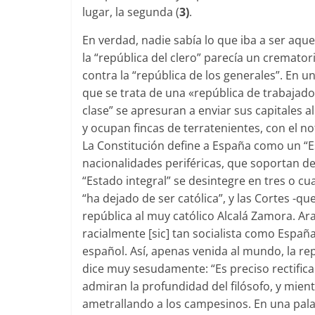
lugar, la segunda (
3)
.
En verdad, nadie sabía lo que iba a ser aqu
la “república del clero” parecía un cremator
contra la “república de los genera­les”. En 
que se trata de una «república de trabajado
clase” se apresuran a enviar sus capitales a
y ocupan fincas de terrate­nientes, con el n
La Constitución define a España como un “Es
nacionalidades periféricas, que soportan des
“Estado integral” se desintegre en tres o 
“ha dejado de ser católica”, y las Cortes -qu
república al muy católico Alcalá Zamora. Ar
racialmente [sic] tan socialista como Españ
español. Así, apenas venida al mundo, la rep
dice muy sesudamente: “Es preciso rectificar 
admiran la profundidad del filósofo, y mientr
ametrallando a los campesinos. En una palab