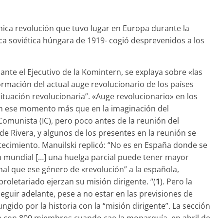
nica revolución que tuvo lugar en Europa durante la
lica soviética húngara de 1919­- cogió desprevenidos a los
ante el Ejecutivo de la Komintern, se explaya sobre «las
rmación del actual auge revolucionario de los países
situación revolucionaria”. «Auge revolucionario» en los
 en ese momento más que en la imaginación del
Comunista (IC), pero poco antes de la reunión del
de Rivera, y algunos de los presentes en la reunión se
­tecimiento. Manuilski replicó: “No es en España donde se
ria mundial […] una huelga parcial puede tener mayor
nal que ese género de «revolución” a la española,
proletariado ejerzan su misión dirigente. “(
1
). Pero la
eguir adelante, pese a no estar en las previsiones de
 ungido por la historia con la “misión dirigente”. La sección