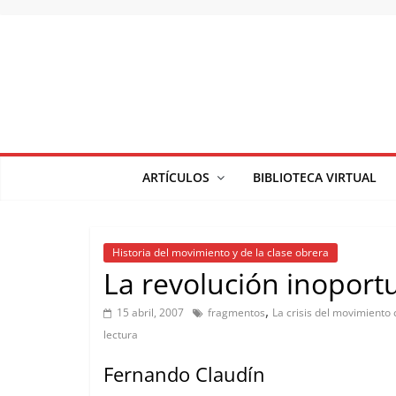
Saltar
al
contenido
ARTÍCULOS
BIBLIOTECA VIRTUAL
Historia del movimiento y de la clase obrera
La revolución inoport
,
15 abril, 2007
fragmentos
La crisis del movimiento
lectura
Fernando Claudín