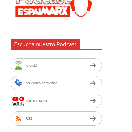
Escucha nuestro Podcast
Android
por correo electrónico
YouTube Music
RSS