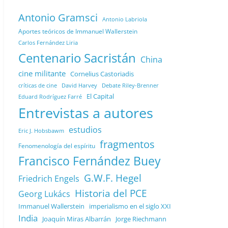
Antonio Gramsci
Antonio Labriola
Aportes teóricos de Immanuel Wallerstein
Carlos Fernández Liria
Centenario Sacristán
China
cine militante
Cornelius Castoriadis
Debate Riley-Brenner
críticas de cine
David Harvey
El Capital
Eduard Rodríguez Farré
Entrevistas a autores
estudios
Eric J. Hobsbawm
fragmentos
Fenomenología del espíritu
Francisco Fernández Buey
G.W.F. Hegel
Friedrich Engels
Historia del PCE
Georg Lukács
Immanuel Wallerstein
imperialismo en el siglo XXI
India
Joaquín Miras Albarrán
Jorge Riechmann