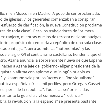
ello, ni en Moscú ni en Madrid. A poco de ser proclamada,
io de iglesias, y los generales comenzaban a conspirar
un esfuerzo de clarificación, la nueva Constitución proclama
res de toda clase”. Pero los trabajadores de “primera
l extranjero, mientras que los de tercera declaran huelgas
otorio propósito de reducirla a república de una sola clase.
tado integral”, pero admite las “autonomías”, y las
de el siglo XVI el centralismo castellano, tienden a que el
cuatro. Azaña anuncia la sorprendente nueva de que España
e hacen a Azaña jefe del gobierno- eligen presi­dente de la
aquis­tain afirma con aplomo que “ningún pueblo es
a”, y Unamuno sale por los fueros del “individualismo”
ública española ofrece mil perfiles, pero Ortega y Gasset
el perfil de la república”. Todas las señoras leídas
as tanto la guardia civil comienza a “rectificar”
ra, la revolución “a la española” se presenta bastante