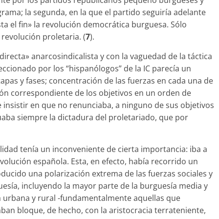
nte por los partidos republicanos pequeño burgueses y
rama; la segunda, en la que el partido seguiría adelante
sta el fin» la revolución democrática burguesa. Sólo
 revolución proletaria. (
7
).
directa» anarcosindicalista y con la vaguedad de la táctica
nfeccionado por los “his­panólogos” de la IC parecía un
apas y fases; concentración de las fuerzas en cada una de
ción correspondiente de los objetivos en un orden de
de insistir en que no renunciaba, a ninguno de sus objetivos
ituaba siempre la dictadura del prole­tariado, que por
.
lidad tenía un inconveniente de cierta importancia: iba a
volución española. Esta, en efecto, había recorrido un
ducido una polarización extrema de las fuerzas sociales y
guesía, incluyen­do la mayor parte de la burguesía media y
 urbana y rural -fundamentalmente aquellas que
an bloque, de hecho, con la aristocracia terrateniente,