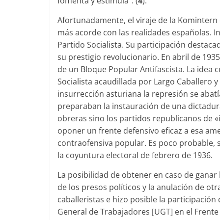
fomenta y estimula”. (
4
).
Afortunada­mente, el viraje de la Komintern 
más acorde con las realidades españolas. In
Partido Socialista. Su participación des­tac
su prestigio revolucionario. En abril de 1935
de un Bloque Popular Antifascista. La idea cu
Socialista acaudillada por Largo Caballero 
insurrección asturiana la represión se abatía
preparaban la instaura­ción de una dictadur
obreras sino los partidos republicanos de «i
oponer un frente defensivo eficaz a esa am
contraofensiva popular. Es poco probable, 
la coyuntura electoral de febrero de 1936.
La posibilidad de obtener en caso de ganar 
de los presos políticos y la anulación de otr
caballeristas e hizo posible la participación
General de Trabajadores [UGT] en el Frente 