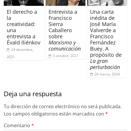
El derecho a
Entrevista a
Una carta
la
Francisco
inédita de
creatividad:
Sierra
José María
una
Caballero
Valverde a
entrevista a
sobre
Francisco
Évald Iliénkov
Marxismo y
Fernández
comunicación
Buey. A
24 diciembre,
propósito de
3 octubre, 2021
2021
La gran
perturbación
26 marzo, 2024
Deja una respuesta
Tu dirección de correo electrónico no será publicada.
Los campos obligatorios están marcados con
*
Comentario
*