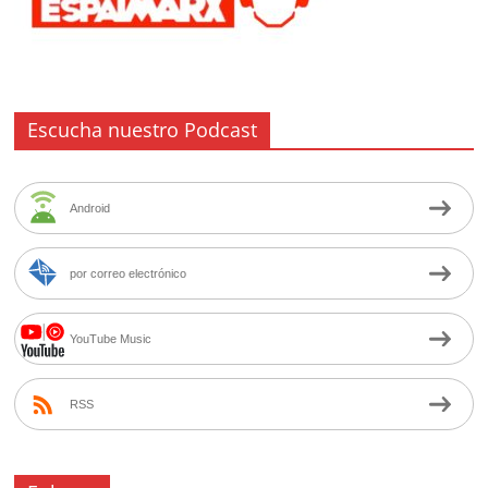
Escucha nuestro Podcast
Android
por correo electrónico
YouTube Music
RSS