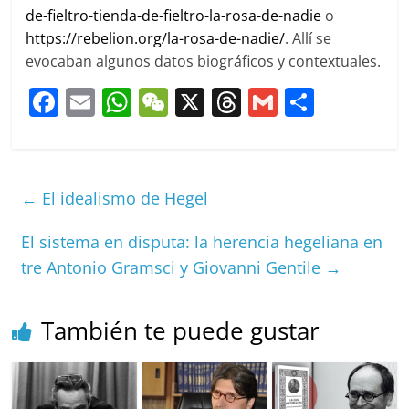
de-fieltro-tienda-de-fieltro-la-rosa-de-nadie
o
https://rebelion.org/la-rosa-de-nadie/
. Allí se
evocaban algunos datos biográficos y contextuales.
F
E
W
W
X
T
G
C
a
m
h
e
h
m
o
c
ai
at
C
re
ai
m
e
l
s
h
a
l
p
←
El idealismo de Hegel
b
A
at
d
ar
o
p
s
tir
El sistema en disputa: la herencia hegeliana en
tre Antonio Gramsci y Giovanni Gentile
→
o
p
k
También te puede gustar