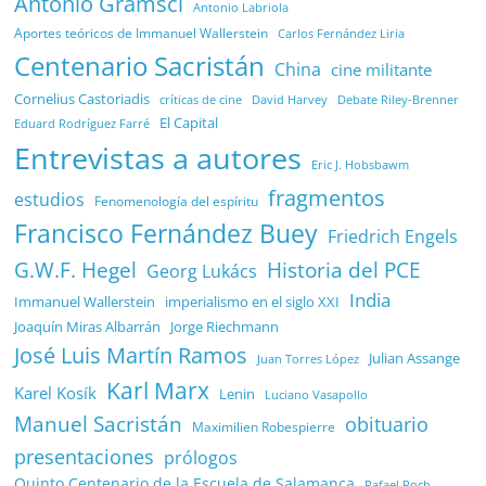
Antonio Gramsci
Antonio Labriola
Aportes teóricos de Immanuel Wallerstein
Carlos Fernández Liria
Centenario Sacristán
China
cine militante
Cornelius Castoriadis
Debate Riley-Brenner
críticas de cine
David Harvey
El Capital
Eduard Rodríguez Farré
Entrevistas a autores
Eric J. Hobsbawm
fragmentos
estudios
Fenomenología del espíritu
Francisco Fernández Buey
Friedrich Engels
G.W.F. Hegel
Historia del PCE
Georg Lukács
India
Immanuel Wallerstein
imperialismo en el siglo XXI
Joaquín Miras Albarrán
Jorge Riechmann
José Luis Martín Ramos
Julian Assange
Juan Torres López
Karl Marx
Karel Kosík
Lenin
Luciano Vasapollo
Manuel Sacristán
obituario
Maximilien Robespierre
presentaciones
prólogos
Quinto Centenario de la Escuela de Salamanca
Rafael Poch