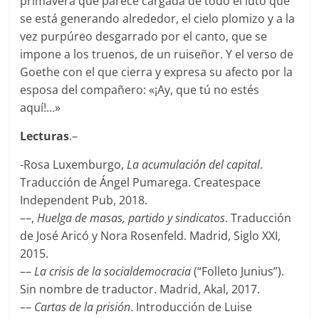
primavera que parece cargada de todo el luto que
se está generando alrededor, el cielo plomizo y a la
vez purpúreo desgarrado por el canto, que se
impone a los truenos, de un ruiseñor. Y el verso de
Goethe con el que cierra y expresa su afecto por la
esposa del compañero: «¡Ay, que tú no estés
aquí!…»
Lecturas
.–
-Rosa Luxemburgo,
La acumulación del capital
.
Traducción de Ángel Pumarega. Createspace
Independent Pub, 2018.
––,
Huelga de masas, partido y sindicatos
. Traducción
de José Aricó y Nora Rosenfeld. Madrid, Siglo XXI,
2015.
––
La crisis de la socialdemocracia
(“Folleto Junius”).
Sin nombre de traductor. Madrid, Akal, 2017.
––
Cartas de la prisión
. Introducción de Luise