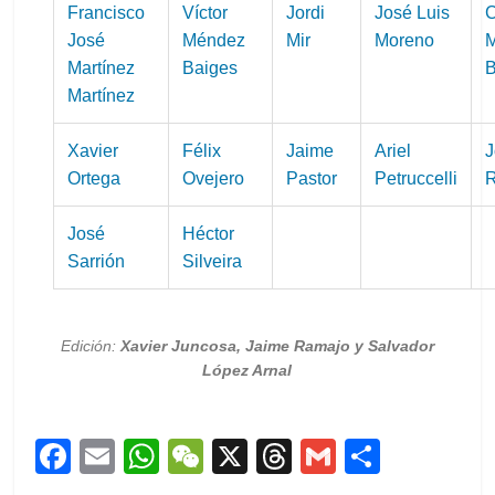
Francisco
Víctor
Jordi
José Luis
C
José
Méndez
Mir
Moreno
M
Martínez
Baiges
B
Martínez
Xavier
Félix
Jaime
Ariel
J
Ortega
Ovejero
Pastor
Petruccelli
José
Héctor
Sarrión
Silveira
Edición:
Xavier Juncosa, Jaime Ramajo y Salvador
López Arnal
F
E
W
W
X
T
G
C
a
m
h
e
h
m
o