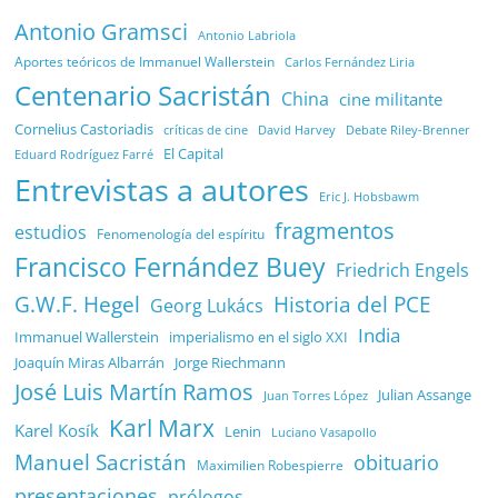
Antonio Gramsci
Antonio Labriola
Aportes teóricos de Immanuel Wallerstein
Carlos Fernández Liria
Centenario Sacristán
China
cine militante
Cornelius Castoriadis
Debate Riley-Brenner
críticas de cine
David Harvey
El Capital
Eduard Rodríguez Farré
Entrevistas a autores
Eric J. Hobsbawm
fragmentos
estudios
Fenomenología del espíritu
Francisco Fernández Buey
Friedrich Engels
G.W.F. Hegel
Historia del PCE
Georg Lukács
India
Immanuel Wallerstein
imperialismo en el siglo XXI
Joaquín Miras Albarrán
Jorge Riechmann
José Luis Martín Ramos
Julian Assange
Juan Torres López
Karl Marx
Karel Kosík
Lenin
Luciano Vasapollo
Manuel Sacristán
obituario
Maximilien Robespierre
presentaciones
prólogos