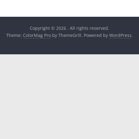
Copyright © 2026
. All rights reserved.
Theme:
ColorMag Pro
by ThemeGrill. Powered by
WordPress
.