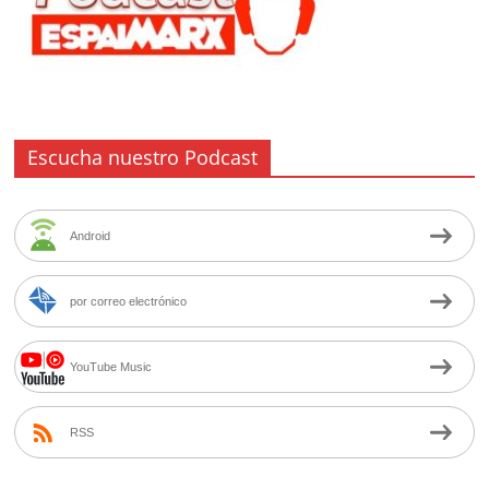
Escucha nuestro Podcast
Android
por correo electrónico
YouTube Music
RSS