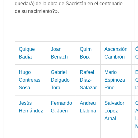
quedará) de la obra de Sacristán en el centenario
de su nacimiento?».
Quique
Joan
Quim
Ascensión
Ó
Badía
Benach
Boix
Cambrón
C
Hugo
Gabriel
Rafael
Mario
E
Contreras
Delgado
Díaz-
Espinoza
Sosa
Toral
Salazar
Pino
l
Jesús
Fernando
Andreu
Salvador
C
Hernández
G. Jaén
Llabina
López
A
Arnal
M