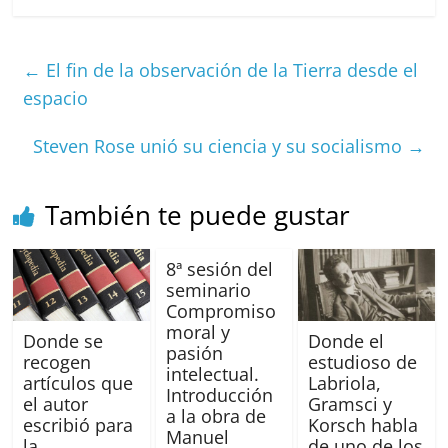
c
ai
at
C
re
ai
m
e
l
s
h
a
l
p
←
El fin de la observación de la Tierra desde el
b
A
at
d
ar
espacio
o
p
s
tir
Steven Rose unió su ciencia y su socialismo
→
o
p
k
También te puede gustar
8ª sesión del
seminario
Compromiso
moral y
Donde se
Donde el
pasión
recogen
estudioso de
intelectual.
artículos que
Labriola,
Introducción
el autor
Gramsci y
a la obra de
escribió para
Korsch habla
Manuel
la
de uno de los