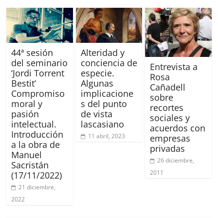
44ª sesión
Alteridad y
del seminario
conciencia de
Entrevista a
‘Jordi Torrent
especie.
Rosa
Bestit’
Algunas
Cañadell
Compromiso
implicacione
sobre
moral y
s del punto
recortes
pasión
de vista
sociales y
intelectual.
lascasiano
acuerdos con
Introducción
11 abril, 2023
empresas
a la obra de
privadas
Manuel
26 diciembre,
Sacristán
2011
(17/11/2022)
21 diciembre,
2022