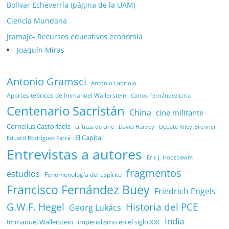
Bolívar Echeverría (página de la UAM)
Ciencía Mundana
Jramajo- Recursos educativos economía
Joaquín Miras
Antonio Gramsci
Antonio Labriola
Aportes teóricos de Immanuel Wallerstein
Carlos Fernández Liria
Centenario Sacristán
China
cine militante
Cornelius Castoriadis
Debate Riley-Brenner
críticas de cine
David Harvey
El Capital
Eduard Rodríguez Farré
Entrevistas a autores
Eric J. Hobsbawm
fragmentos
estudios
Fenomenología del espíritu
Francisco Fernández Buey
Friedrich Engels
G.W.F. Hegel
Historia del PCE
Georg Lukács
India
Immanuel Wallerstein
imperialismo en el siglo XXI