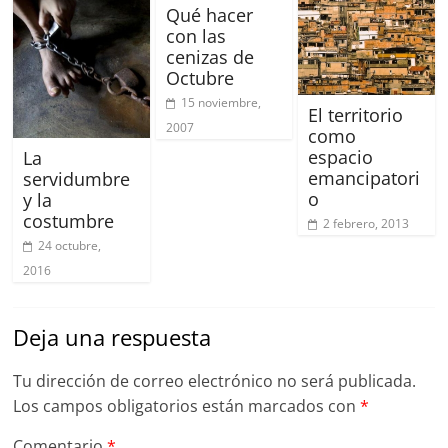
Qué hacer
con las
cenizas de
Octubre
15 noviembre,
El territorio
2007
como
espacio
La
emancipatori
servidumbre
o
y la
costumbre
2 febrero, 2013
24 octubre,
2016
Deja una respuesta
Tu dirección de correo electrónico no será publicada.
Los campos obligatorios están marcados con
*
Comentario
*