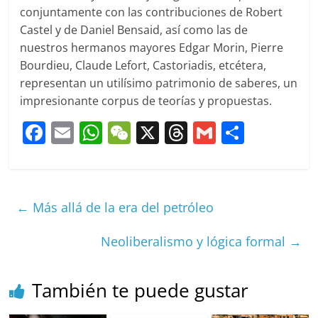
conjuntamente con las contribuciones de Robert
Castel y de Daniel Bensaid, así como las de
nuestros hermanos mayores Edgar Morin, Pierre
Bourdieu, Claude Lefort, Castoriadis, etcétera,
representan un utilísimo patrimonio de saberes, un
impresionante corpus de teorías y propuestas.
F
E
W
W
X
T
G
C
a
m
h
e
h
m
o
c
ai
at
C
re
ai
m
e
l
s
h
a
l
p
←
Más allá de la era del petróleo
b
A
at
d
ar
o
p
s
tir
Neoliberalismo y lógica formal
→
o
p
k
También te puede gustar