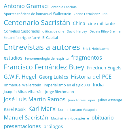
Antonio Gramsci
Antonio Labriola
Aportes teóricos de Immanuel Wallerstein
Carlos Fernández Liria
Centenario Sacristán
China
cine militante
Cornelius Castoriadis
Debate Riley-Brenner
críticas de cine
David Harvey
El Capital
Eduard Rodríguez Farré
Entrevistas a autores
Eric J. Hobsbawm
fragmentos
estudios
Fenomenología del espíritu
Francisco Fernández Buey
Friedrich Engels
G.W.F. Hegel
Historia del PCE
Georg Lukács
India
Immanuel Wallerstein
imperialismo en el siglo XXI
Joaquín Miras Albarrán
Jorge Riechmann
José Luis Martín Ramos
Julian Assange
Juan Torres López
Karl Marx
Karel Kosík
Lenin
Luciano Vasapollo
Manuel Sacristán
obituario
Maximilien Robespierre
presentaciones
prólogos