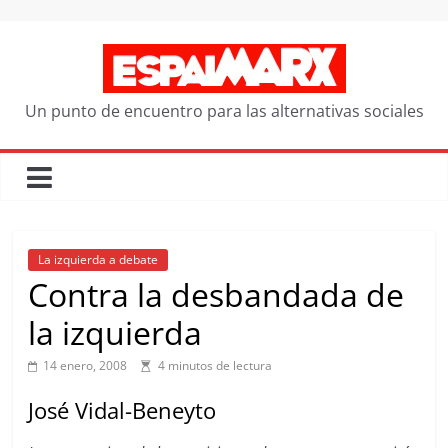
Saltar
al
contenido
Un punto de encuentro para las alternativas sociales
La izquierda a debate
Contra la desbandada de
la izquierda
14 enero, 2008
4 minutos de lectura
José Vidal-Beneyto