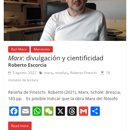
k
Karl Marx
Marxismo
Marx
: divulgación y cientificidad
Roberto Escorcia
,
,
5 agosto, 2022
marx
reseñas
Roberto Fineschi
18
minutos de lectura
Reseña de Fineschi, Roberto (2021), Marx, Scholé: Brescia,
183 pp. Es posible indicar que la obra Marx del filósofo
F
E
W
W
X
T
G
C
a
m
h
e
h
m
o
Read more
c
ai
at
C
re
ai
m