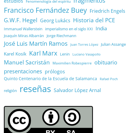
fragmentos
estudios
Fenomenología del espíritu
Francisco Fernández Buey
Friedrich Engels
G.W.F. Hegel
Historia del PCE
Georg Lukács
India
Immanuel Wallerstein
imperialismo en el siglo XXI
Joaquín Miras Albarrán
Jorge Riechmann
José Luis Martín Ramos
Julian Assange
Juan Torres López
Karl Marx
Karel Kosík
Lenin
Luciano Vasapollo
Manuel Sacristán
obituario
Maximilien Robespierre
presentaciones
prólogos
Quinto Centenario de la Escuela de Salamanca
Rafael Poch
reseñas
Salvador López Arnal
religión