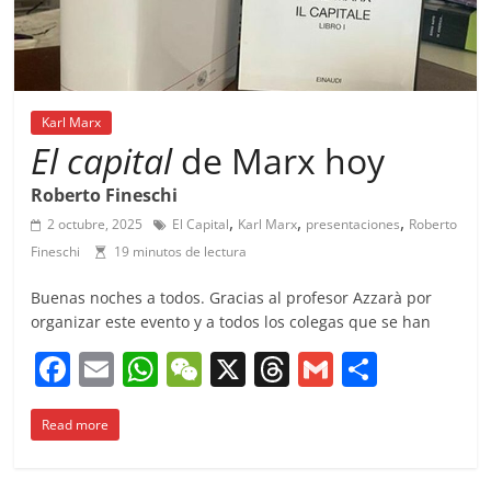
Karl Marx
El capital
de Marx hoy
Roberto Fineschi
,
,
,
2 octubre, 2025
El Capital
Karl Marx
presentaciones
Roberto
Fineschi
19 minutos de lectura
Buenas noches a todos. Gracias al profesor Azzarà por
organizar este evento y a todos los colegas que se han
F
E
W
W
X
T
G
C
a
m
h
e
h
m
o
Read more
c
ai
at
C
re
ai
m
e
l
s
h
a
l
p