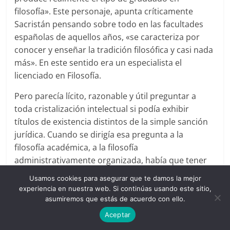
filosofía». Este personaje, apunta críticamente
Sacristán pensando sobre todo en las facultades
españolas de aquellos años, «se caracteriza por
conocer y enseñar la tradición filosófica y casi nada
más». En este sentido era un especialista el
licenciado en Filosofía.
Pero parecía lícito, razonable y útil preguntar a
toda cristalización intelectual si podía exhibir
títulos de existencia distintos de la simple sanción
jurídica. Cuando se dirigía esa pregunta a la
filosofía académica, a la filosofía
administrativamente organizada, había que tener
presente que se trataba de una especialidad
Usamos cookies para asegurar que te damos la mejor
relativamente joven. En la cultura greco-romana la
experiencia en nuestra web. Si continúas usando este sitio,
filosofía «no empezó como “especialidad” sino
asumiremos que estás de acuerdo con ello.
como una visión global del mundo contrapuesta a
Aceptar
la tradición mitológica». La Edad Media no había