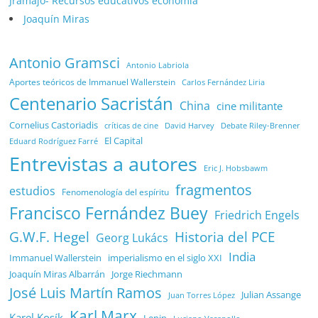
Jramajo- Recursos educativos economía
Joaquín Miras
Antonio Gramsci
Antonio Labriola
Aportes teóricos de Immanuel Wallerstein
Carlos Fernández Liria
Centenario Sacristán
China
cine militante
Cornelius Castoriadis
Debate Riley-Brenner
críticas de cine
David Harvey
El Capital
Eduard Rodríguez Farré
Entrevistas a autores
Eric J. Hobsbawm
fragmentos
estudios
Fenomenología del espíritu
Francisco Fernández Buey
Friedrich Engels
G.W.F. Hegel
Historia del PCE
Georg Lukács
India
Immanuel Wallerstein
imperialismo en el siglo XXI
Joaquín Miras Albarrán
Jorge Riechmann
José Luis Martín Ramos
Julian Assange
Juan Torres López
Karl Marx
Karel Kosík
Lenin