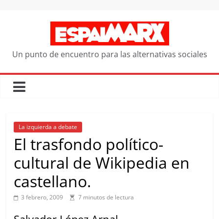
Saltar
al
contenido
Un punto de encuentro para las alternativas sociales
La izquierda a debate
El trasfondo político-
cultural de Wikipedia en
castellano.
3 febrero, 2009
7 minutos de lectura