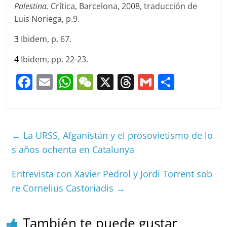
Palestina.
Crítica, Barcelona, 2008, traducción de
Luis Noriega, p.9.
3
Ibidem, p. 67.
4
Ibidem, pp. 22-23.
F
E
W
W
X
T
G
C
a
m
h
e
h
m
o
c
ai
at
C
re
ai
m
e
l
s
h
a
l
p
←
La URSS, Afganistán y el prosovietismo de lo
b
A
at
d
ar
s años ochenta en Catalunya
o
p
s
tir
Entrevista con Xavier Pedrol y Jordi Torrent sob
o
p
re Cornelius Castoriadis
→
k
También te puede gustar