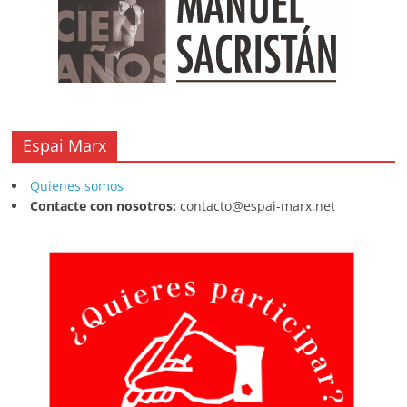
Espai Marx
Quienes somos
Contacte con nosotros:
contacto@espai-marx.net