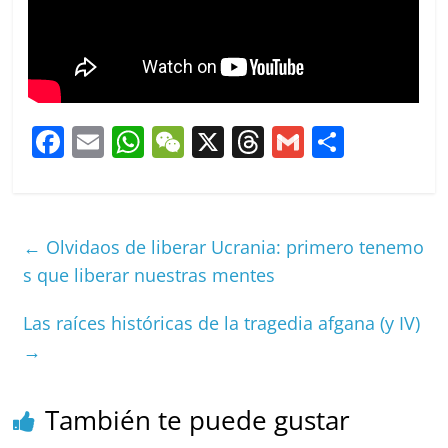
F
E
W
W
X
T
G
C
a
m
h
e
h
m
o
c
ai
at
C
re
ai
m
e
l
s
h
a
l
p
←
Olvidaos de liberar Ucrania: primero tenemo
b
A
at
d
ar
s que liberar nuestras mentes
o
p
s
tir
Las raíces históricas de la tragedia afgana (y IV)
o
p
→
k
También te puede gustar