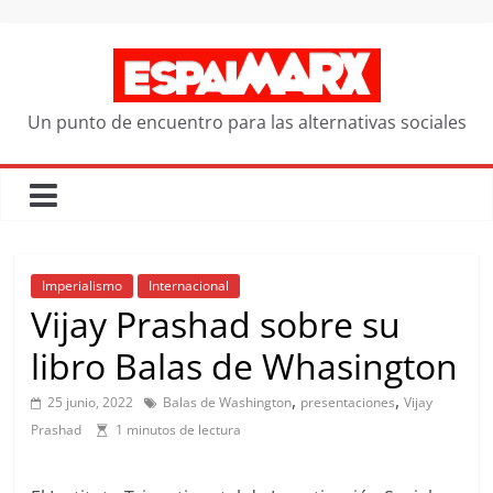
Saltar
al
contenido
Un punto de encuentro para las alternativas sociales
Imperialismo
Internacional
Vijay Prashad sobre su
libro Balas de Whasington
,
,
25 junio, 2022
Balas de Washington
presentaciones
Vijay
Prashad
1 minutos de lectura