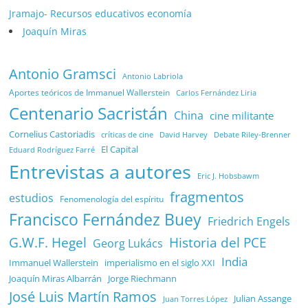
Jramajo- Recursos educativos economía
Joaquín Miras
Antonio Gramsci
Antonio Labriola
Aportes teóricos de Immanuel Wallerstein
Carlos Fernández Liria
Centenario Sacristán
China
cine militante
Cornelius Castoriadis
Debate Riley-Brenner
críticas de cine
David Harvey
El Capital
Eduard Rodríguez Farré
Entrevistas a autores
Eric J. Hobsbawm
fragmentos
estudios
Fenomenología del espíritu
Francisco Fernández Buey
Friedrich Engels
G.W.F. Hegel
Historia del PCE
Georg Lukács
India
Immanuel Wallerstein
imperialismo en el siglo XXI
Joaquín Miras Albarrán
Jorge Riechmann
José Luis Martín Ramos
Julian Assange
Juan Torres López