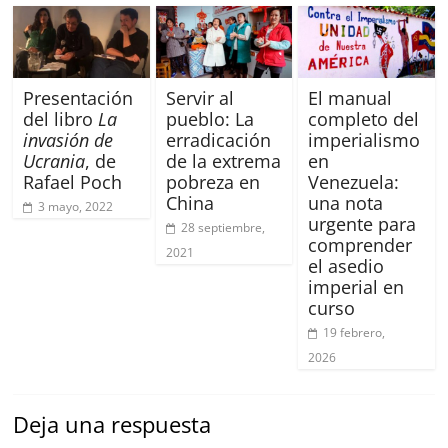
Presentación
Servir al
El manual
del libro
La
pueblo: La
completo del
invasión de
erradicación
imperialismo
Ucrania
, de
de la extrema
en
Rafael Poch
pobreza en
Venezuela:
China
una nota
3 mayo, 2022
urgente para
28 septiembre,
comprender
2021
el asedio
imperial en
curso
19 febrero,
2026
Deja una respuesta