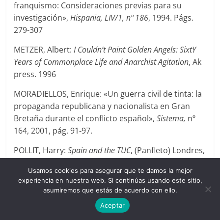
franquismo: Consideraciones previas para su
investigación»,
Hispania, LIV/1, nº 186
, 1994. Págs.
279-307
METZER, Albert:
I Couldn’t Paint Golden Angels: SixtY
Years of Commonplace Life and Anarchist Agitation
, Ak
press. 1996
MORADIELLOS, Enrique: «Un guerra civil de tinta: la
propaganda republicana y nacionalista en Gran
Bretaña durante el conflicto español»,
Sistema,
nº
164, 2001, pág. 91-97.
POLLIT, Harry:
Spain and the TUC
, (Panfleto) Londres,
1936
Usamos cookies para asegurar que te damos la mejor
experiencia en nuestra web. Si continúas usando este sitio,
RICHARDS, Vernon:
Enseñanzas de la Revolución
asumiremos que estás de acuerdo con ello.
española
, Madrid,
Aceptar
Notas