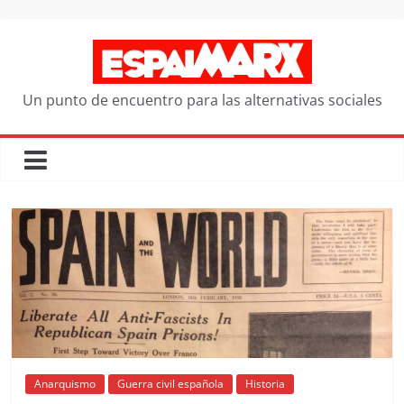
Saltar
al
contenido
Un punto de encuentro para las alternativas sociales
Anarquismo
Guerra civil española
Historia