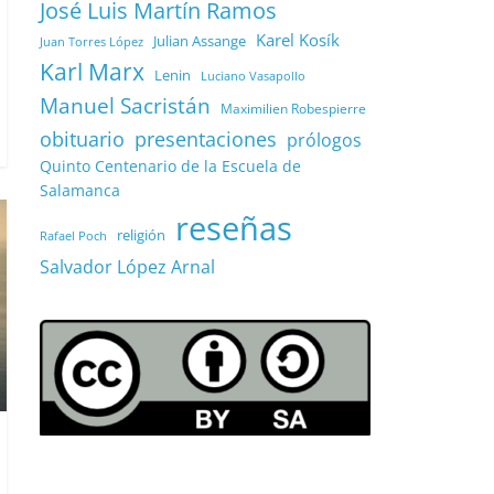
José Luis Martín Ramos
Karel Kosík
Julian Assange
Juan Torres López
Karl Marx
Lenin
Luciano Vasapollo
Manuel Sacristán
Maximilien Robespierre
obituario
presentaciones
prólogos
Quinto Centenario de la Escuela de
Salamanca
reseñas
religión
Rafael Poch
Salvador López Arnal