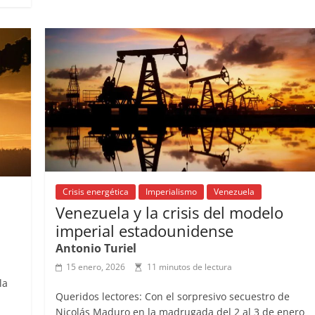
p
b
A
at
d
ar
ar
o
p
s
tir
ir
o
p
k
Crisis energética
Imperialismo
Venezuela
Venezuela y la crisis del modelo
imperial estadounidense
Antonio Turiel
15 enero, 2026
11 minutos de lectura
la
Queridos lectores: Con el sorpresivo secuestro de
Nicolás Maduro en la madrugada del 2 al 3 de enero