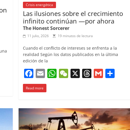
Crisis energética
con
Las ilusiones sobre el crecimiento
infinito continúan —por ahora
The Honest Sorcerer
11 julio, 2026
19 minutos de lectura
Cuando el conflicto de intereses se enfrenta a la
 una
realidad Según los datos publicados en la última
edición de la
C
F
E
W
W
X
T
G
C
o
a
m
h
e
h
m
o
m
Read more
c
ai
at
C
re
ai
m
p
e
l
s
h
a
l
p
ar
b
A
at
d
ar
ir
o
p
s
tir
o
p