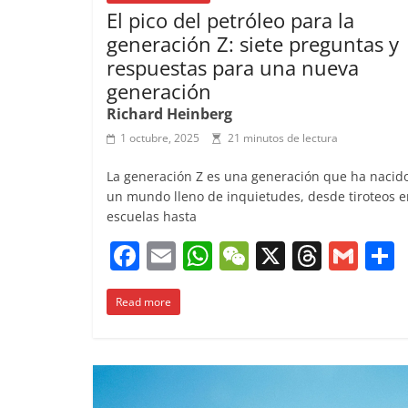
El pico del petróleo para la
generación Z: siete preguntas y
respuestas para una nueva
generación
Richard Heinberg
1 octubre, 2025
21 minutos de lectura
La generación Z es una generación que ha nacid
un mundo lleno de inquietudes, desde tiroteos e
escuelas hasta
F
E
W
W
X
T
G
a
m
h
e
h
m
Read more
c
ai
at
C
re
ai
e
l
s
h
a
l
b
A
at
d
o
p
s
t