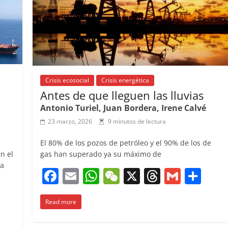
k
Crisis ecosocial
Crisis energética
Antes de que lleguen las lluvias
Antonio Turiel, Juan Bordera, Irene Calvé
23 marzo, 2026
9 minutos de lectura
El 80% de los pozos de petróleo y el 90% de los de
n el
gas han superado ya su máximo de
 a
F
E
W
W
X
T
G
C
C
a
m
h
e
h
m
o
o
Read more
c
ai
at
C
re
ai
m
m
e
l
s
h
a
l
p