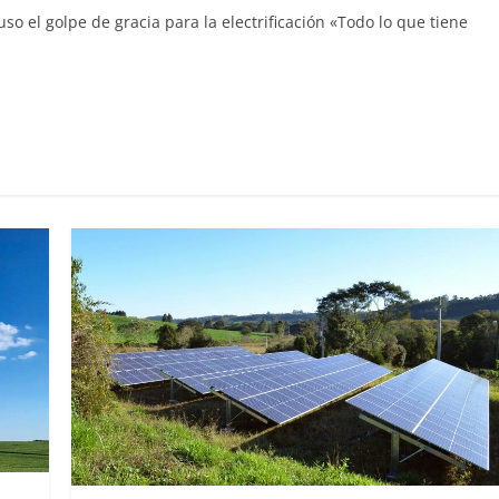
 el golpe de gracia para la electrificación «Todo lo que tiene
C
o
m
p
ar
ir