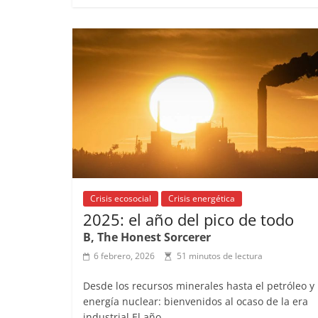
e
l
s
h
a
l
b
A
at
d
o
p
s
t
o
p
k
Crisis ecosocial
Crisis energética
2025: el año del pico de todo
B, The Honest Sorcerer
6 febrero, 2026
51 minutos de lectura
Desde los recursos minerales hasta el petróleo y 
energía nuclear: bienvenidos al ocaso de la era
industrial El año