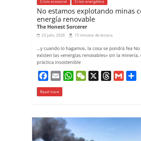
Crisis ecosocial
Crisis energética
No estamos explotando minas 
energía renovable
The Honest Sorcerer
23 julio, 2026
15 minutos de lectura
…y cuando lo hagamos, la cosa se pondrá fea No
existen las «energías renovables» sin la minería,
práctica insostenible
F
E
W
W
X
T
G
a
m
h
e
h
m
Read more
c
ai
at
C
re
ai
e
l
s
h
a
l
b
A
at
d
o
p
s
t
o
p