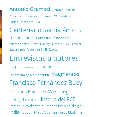
Antonio Gramsci
Antonio Labriola
Aportes teóricos de Immanuel Wallerstein
Carlos Fernández Liria
Centenario Sacristán
China
cine militante
Cornelius Castoriadis
Debate Riley-Brenner
críticas de cine
David Harvey
El Capital
Eduard Rodríguez Farré
Entrevistas a autores
estudios
Eric J. Hobsbawm
fragmentos
Fenomenología del espíritu
Francisco Fernández Buey
G.W.F. Hegel
Friedrich Engels
Historia del PCE
Georg Lukács
Immanuel Wallerstein
imperialismo en el siglo XXI
India
Joaquín Miras Albarrán
Jorge Riechmann