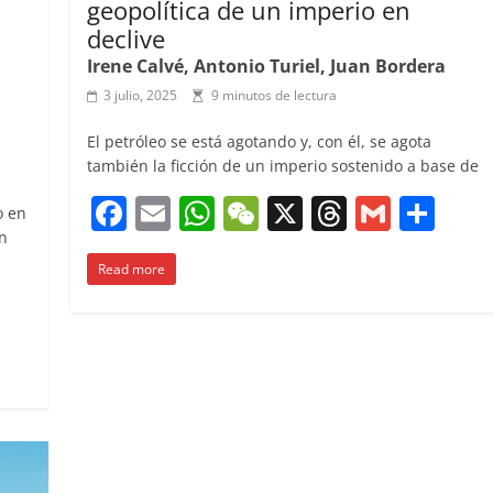
geopolítica de un imperio en
declive
Irene Calvé, Antonio Turiel, Juan Bordera
3 julio, 2025
9 minutos de lectura
El petróleo se está agotando y, con él, se agota
también la ficción de un imperio sostenido a base de
F
E
W
W
X
T
G
C
o en
a
m
h
e
h
m
o
n
Read more
c
ai
at
C
re
ai
m
C
e
l
s
h
a
l
p
o
b
A
at
d
ar
m
o
p
s
tir
p
o
p
ar
k
ir