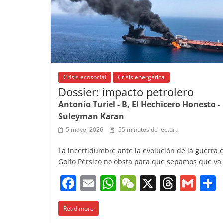
k
Crisis ecosocial
Crisis energética
Dossier: impacto petrolero
Antonio Turiel - B, El Hechicero Honesto -
Suleyman Karan
5 mayo, 2026
55 minutos de lectura
La incertidumbre ante la evolución de la guerra e
Golfo Pérsico no obsta para que sepamos que va
F
E
W
W
X
T
G
a
m
h
e
h
m
Read more
c
ai
at
C
re
ai