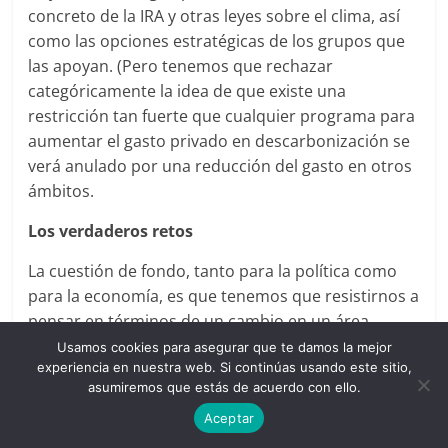
concreto de la IRA y otras leyes sobre el clima, así
como las opciones estratégicas de los grupos que
las apoyan. (Pero tenemos que rechazar
categóricamente la idea de que existe una
restricción tan fuerte que cualquier programa para
aumentar el gasto privado en descarbonización se
verá anulado por una reducción del gasto en otros
ámbitos.
Los verdaderos retos
La cuestión de fondo, tanto para la política como
para la economía, es que tenemos que resistirnos a
pensar en términos de un cambio en un área
mientras todo lo demás permanece igual. El
Usamos cookies para asegurar que te damos la mejor
experiencia en nuestra web. Si continúas usando este sitio,
«
ceteris paribus» puede ser una herramienta
asumiremos que estás de acuerdo con ello.
analítica útil, pero es fundamentalmente inaplicable
Aceptar
a los procesos históricos en los que un cambio crea
la presión, y la posibilidad, de otro.