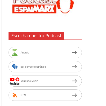
Escucha nuestro Podcast
Android
por correo electrónico
YouTube Music
RSS