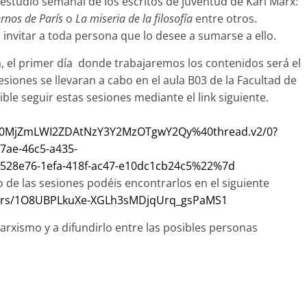
estudio semanal de los escritos de juventud de Karl Marx:
rnos de París
o
La miseria de la filosofía
entre otros.
invitar a toda persona que lo desee a sumarse a ello.
, el primer día donde trabajaremos los contenidos será el
esiones se llevaran a cabo en el aula B03 de la Facultad de
le seguir estas sesiones mediante el link siguiente.
00MjZmLWI2ZDAtNzY3Y2MzOTgwY2Qy%40thread.v2/0?
ae-46c5-a435-
28e76-1efa-418f-ac47-e10dc1cb24c5%22%7d
 de las sesiones podéis encontrarlos en el siguiente
olders/1O8UBPLkuXe-XGLh3sMDjqUrq_gsPaMS1
rxismo y a difundirlo entre las posibles personas