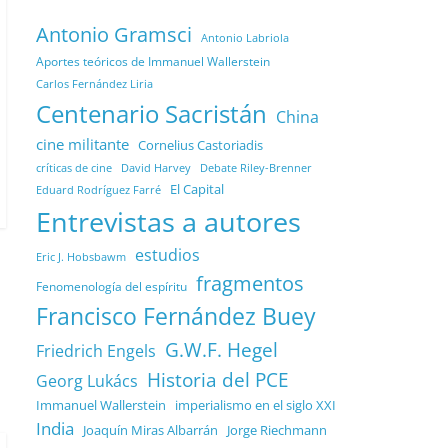
Antonio Gramsci
Antonio Labriola
Aportes teóricos de Immanuel Wallerstein
Carlos Fernández Liria
Centenario Sacristán
China
cine militante
Cornelius Castoriadis
Debate Riley-Brenner
críticas de cine
David Harvey
El Capital
Eduard Rodríguez Farré
Entrevistas a autores
estudios
Eric J. Hobsbawm
fragmentos
Fenomenología del espíritu
Francisco Fernández Buey
G.W.F. Hegel
Friedrich Engels
Historia del PCE
Georg Lukács
Immanuel Wallerstein
imperialismo en el siglo XXI
India
Joaquín Miras Albarrán
Jorge Riechmann