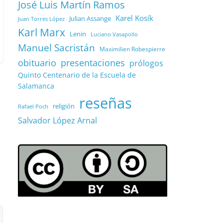
José Luis Martín Ramos
Karel Kosík
Julian Assange
Juan Torres López
Karl Marx
Lenin
Luciano Vasapollo
Manuel Sacristán
Maximilien Robespierre
obituario
presentaciones
prólogos
Quinto Centenario de la Escuela de
Salamanca
reseñas
religión
Rafael Poch
Salvador López Arnal