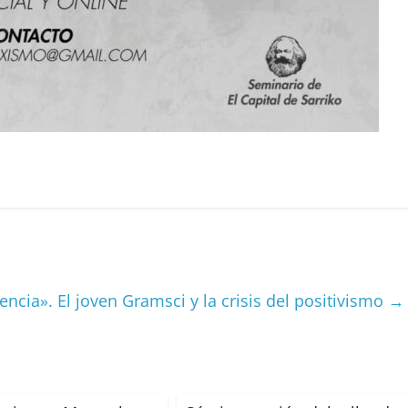
C
o
m
p
ar
ir
encia». El joven Gramsci y la crisis del positivismo
→