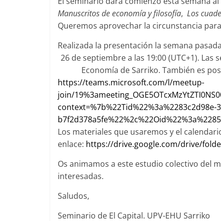
El seminario dará comienzo esta semana al 
Manuscritos de economía y filosofía
,
Los cuade
Queremos aprovechar la circunstancia para 
Realizada la presentación la semana pasada
26 de septiembre a las 19:00 (UTC+1). Las s
Economía de Sarriko. También es posib
https://teams.microsoft.com/l/meetup-
join/19%3ameeting_OGE5OTcxMzYtZTI0NS
context=%7b%22Tid%22%3a%2283c2d98e-37
b7f2d378a5fe%22%2c%22Oid%22%3a%22855
Los materiales que usaremos y el calendario
enlace:
https://drive.google.com/drive/f
Os animamos a este estudio colectivo del ma
interesadas.
Saludos,
Seminario de El Capital. UPV-EHU Sarriko