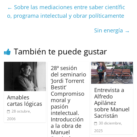
e
l
s
h
a
l
p
←
Sobre las mediaciones entre saber científic
b
A
at
d
ar
o, programa intelectual y obrar políticamente
o
p
s
tir
o
p
Sin energía
→
k
También te puede gustar
28ª sesión
del seminario
‘Jordi Torrent
Bestit’
Entrevista a
Compromiso
Alfredo
Amables
moral y
Apilánez
cartas lógicas
pasión
sobre Manuel
28 octubre,
intelectual.
Sacristán
Introducción
2006
30 diciembre,
a la obra de
2025
Manuel