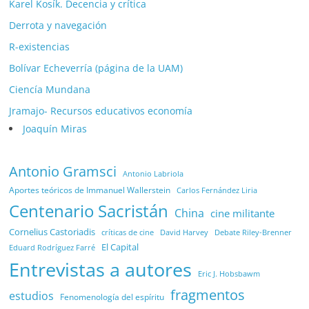
Karel Kosík. Decencia y crítica
Derrota y navegación
R-existencias
Bolívar Echeverría (página de la UAM)
Ciencía Mundana
Jramajo- Recursos educativos economía
Joaquín Miras
Antonio Gramsci
Antonio Labriola
Aportes teóricos de Immanuel Wallerstein
Carlos Fernández Liria
Centenario Sacristán
China
cine militante
Cornelius Castoriadis
Debate Riley-Brenner
críticas de cine
David Harvey
El Capital
Eduard Rodríguez Farré
Entrevistas a autores
Eric J. Hobsbawm
fragmentos
estudios
Fenomenología del espíritu