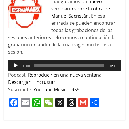
inauguramos un
nuevo
seminario sobre la obra de
Manuel Sacristán
. En esa
entrada se pueden encontrar
todas las grabaciones de las
sesiones anteriores. Ofrecemos a continuación la
grabación en audio de la cuadragésimo tercera
sesión.
Reproductor
00:00
00:00
de
Podcast:
Reproducir en una nueva ventana
|
audio
Descargar
|
Incrustar
Suscríbete:
YouTube Music
|
RSS
F
E
W
W
X
T
G
C
a
m
h
e
h
m
o
c
ai
at
C
re
ai
m