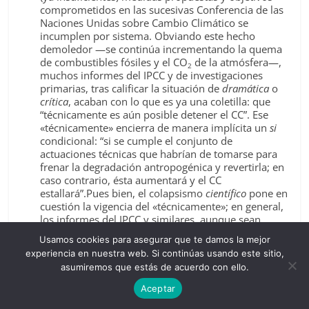
comprometidos en las sucesivas Conferencia de las
Naciones Unidas sobre Cambio Climático se
incumplen por sistema. Obviando este hecho
demoledor —se continúa incrementando la quema
de combustibles fósiles y el CO
de la atmósfera—,
2
muchos informes del IPCC y de investigaciones
primarias, tras calificar la situación de
dramática
o
crítica
, acaban con lo que es ya una coletilla: que
“técnicamente es aún posible detener el CC”. Ese
«técnicamente» encierra de manera implícita un
si
condicional: “si se cumple el conjunto de
actuaciones técnicas que habrían de tomarse para
frenar la degradación antropogénica y revertirla; en
caso contrario, ésta aumentará y el CC
estallará”.Pues bien, el colapsismo
científico
pone en
cuestión la vigencia del «técnicamente»; en general,
los informes del IPCC y similares, aunque sean
correctos en su parte descriptiva, tienden, a veces
Usamos cookies para asegurar que te damos la mejor
de manera exagerada, a edulcorar el estado real del
experiencia en nuestra web. Si continúas usando este sitio,
problema, especialmente en documentos para
asumiremos que estás de acuerdo con ello.
responsables políticos. Esta objeción está más que
justificada; de hecho, la elaboración de los
Aceptar
Summaries for PolicyMakers
(
SPM
) es poco menos