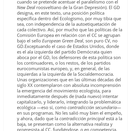
cuando se pretende acentuar el paralelismo con el
New Deal
roosveltiano de la Gran Depresión). El GD
designa, en este texto, una posición política
específica dentro del Ecologismo, por muy tibia que
sea, con independencia de la autoetiquetación de
cada colectivo. Así, por mucho que las políticas de la
Comisión Europea en relación con el CC se agrupan
bajo el sello
European Green Deal
, son puro CV, no
GD.Exceptuando el caso de Estados Unidos, donde
es el ala izquierda del partido Demócrata quien
aboca por el GD, los defensores de esta política son
los continuadores, o los restos, de los partidos
eurocomunistas europeo, y, en general, de las
izquierdas a la izquierda de la Socialdemocracia.
Unas organizaciones que en las últimas décadas del
siglo XX contemplaron con absoluta incomprensión
la emergencia del movimiento ecologista, para
inmediatamente después de (nada nuevo) intentar
capitalizarlo, y liderarlo, integrando la problemática
ecológica —eso sí, como
contradicción secundaria
—
en sus programas. No les salió muy bien el empeño,
y ahora, dado que la
contradicción principal
está a la
baja, se presentan como la alternativa realista y
progresista al CC, fundiéndose, o en competencia,