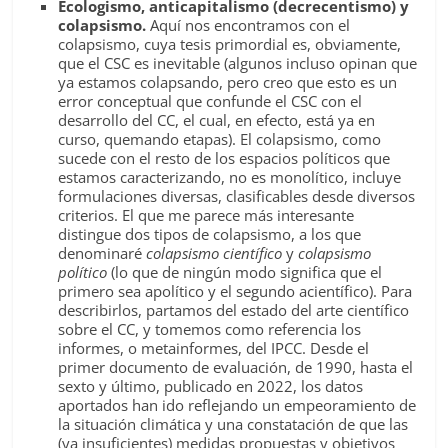
Ecologismo, anticapitalismo (decrecentismo) y
colapsismo.
Aquí nos encontramos con el
colapsismo, cuya tesis primordial es, obviamente,
que el CSC es inevitable (algunos incluso opinan que
ya estamos colapsando, pero creo que esto es un
error conceptual que confunde el CSC con el
desarrollo del CC, el cual, en efecto, está ya en
curso, quemando etapas). El colapsismo, como
sucede con el resto de los espacios políticos que
estamos caracterizando, no es monolítico, incluye
formulaciones diversas, clasificables desde diversos
criterios. El que me parece más interesante
distingue dos tipos de colapsismo, a los que
denominaré
colapsismo científico
y
colapsismo
político
(lo que de ningún modo significa que el
primero sea apolítico y el segundo acientífico). Para
describirlos, partamos del estado del arte científico
sobre el CC, y tomemos como referencia los
informes, o metainformes, del IPCC. Desde el
primer documento de evaluación, de 1990, hasta el
sexto y último, publicado en 2022, los datos
aportados han ido reflejando un empeoramiento de
la situación climática y una constatación de que las
(ya insuficientes) medidas propuestas y objetivos