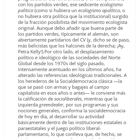
con los partidos verdes, ese sedicente
ecologismo
político
(como si hubiera un
ecologismo apolítico
, o
no hubiera otra política que la institucional) surgido
de la fracción posibilista del movimiento ecologista
original. Aunque debo añadir que buena parte de
los partidos verdes, típicamente el alemán, son
abiertamente partidarios del CV (y, dicho se de paso,
más belicistas que los halcones de la derecha; ¡Ay,
Petra Kelly!).Por otro lado, el desplazamiento
político e ideológico de las sociedades del Norte
Global desde los 1970s del siglo pasado,
intensamente acentuado en los últimos años, ha
alterado las referencias ideológicas tradicionales. A
los herederos de la Socialdemocracia clásica —la
que se pasó con armas y bagajes al campo
capitalista en esos años o antes— le conviene más
la calificación de
socioliberales
, mientras que la
izquierda
greendealer
, por sus programas y sus
nociones generales, conforma la socialdemocracia
de hoy en día, al desarrollar su actividad
básicamente dentro de las instituciones estatales o
paraestatales y el juego político liberal-
parlamentario, lo que conlleva que, de hecho, se