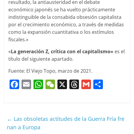
resultado, la antiausteridad en el debate
económico japonés se ha vuelto prácticamente
indistinguible de la consabida obsesión capitalista
por el crecimiento económico, a través de medidas
como la expansión cuantitativa o los estímulos
fiscales.»
«
La generación Z, crítica con el capitalismo»
es el
título del siguiente apartado.
Fuente: El Viejo Topo, marzo de 2021.
F
E
W
W
X
T
G
C
a
m
h
e
h
m
o
c
ai
at
C
re
ai
m
e
l
s
h
a
l
p
←
Las obsoletas actitudes de la Guerra Fría fre
b
A
at
d
ar
nan a Europa
o
p
s
tir