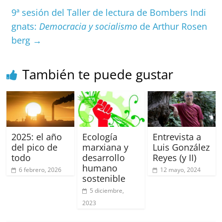
o
p
9ª sesión del Taller de lectura de Bombers Indi
k
gnats:
Democracia y socialismo
de Arthur Rosen
berg
→
También te puede gustar
2025: el año
Ecología
Entrevista a
del pico de
marxiana y
Luis González
todo
desarrollo
Reyes (y II)
humano
6 febrero, 2026
12 mayo, 2024
sostenible
5 diciembre,
2023