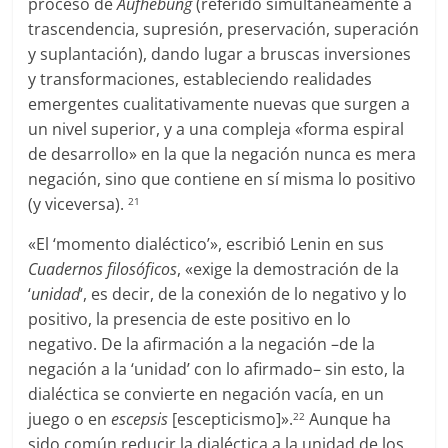
proceso de
Aufhebung
(referido simultáneamente a
trascendencia, supresión, preservación, superación
y suplantación), dando lugar a bruscas inversiones
y transformaciones, estableciendo realidades
emergentes cualitativamente nuevas que surgen a
un nivel superior, y a una compleja «forma espiral
de desarrollo» en la que la negación nunca es mera
negación, sino que contiene en sí misma lo positivo
(y viceversa).
21
«El ‘momento dialéctico’», escribió Lenin en sus
Cuadernos filosóficos
, «exige la demostración de la
‘
unidad
‘, es decir, de la conexión de lo negativo y lo
positivo, la presencia de este positivo en lo
negativo. De la afirmación a la negación –de la
negación a la ‘unidad’ con lo afirmado– sin esto, la
dialéctica se convierte en negación vacía, en un
juego o en
escepsis
[escepticismo]».
Aunque ha
22
sido común reducir la dialéctica a la unidad de los