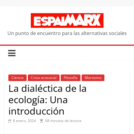
Saltar
al
contenido
Un punto de encuentro para las alternativas sociales
Ciencia
Crisis ecosocial
Filosofía
Marxismo
La dialéctica de la
ecología: Una
introducción
8 enero, 2024
68 minutos de lectura