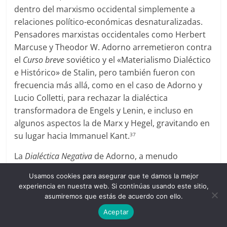
dentro del marxismo occidental simplemente a
relaciones político-económicas desnaturalizadas.
Pensadores marxistas occidentales como Herbert
Marcuse y Theodor W. Adorno arremetieron contra
el
Curso breve
soviético y el «Materialismo Dialéctico
e Histórico» de Stalin, pero también fueron con
frecuencia más allá, como en el caso de Adorno y
Lucio Colletti, para rechazar la dialéctica
transformadora de Engels y Lenin, e incluso en
algunos aspectos la de Marx y Hegel, gravitando en
su lugar hacia Immanuel Kant.
37
La
Dialéctica Negativa
de Adorno, a menudo
considerada hoy como una de las mayores
Usamos cookies para asegurar que te damos la mejor
contribuciones de la Escuela de Frankfurt dentro
experiencia en nuestra web. Si continúas usando este sitio,
del marxismo occidental, tenía por objeto el
asumiremos que estás de acuerdo con ello.
rechazo de la «negación de la negación» y, por
Aceptar
tanto, del momento positivo en la dialéctica. Como