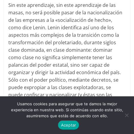
Sin este aprendizaje, sin este aprendizaje de las
masas, no será posible pasar de la nacionalización
de las empresas a la «socialización de hecho»,
como dice Lenin. Lenin identifica así uno de los
aspectos más complejos de la transición como la
transformación del proletariado, durante siglos
clase dominada, en clase dominante: dominar
como clase no significa simplemente tener las
palancas del poder estatal, sino ser capaz de
organizar y dirigir la actividad económica del país.
Sólo con el poder político, mediante decretos, se
puede expropiar a las clases explotadoras, se
puede confiscar y nacionalizar (y éstas son las
primeras medidas revolucionarias que aplica el
Usamos cookies para asegurar que te damos la mejor
gobierno soviético), pero para socializar realmente
experiencia en nuestra web. Si continúas usando este sitio,
asumiremos que estás de acuerdo con ello.
(es decir, para que la dirección de la economía esté
en manos del proletariado) la decisión política por
Aceptar
sí sola es totalmente insuficiente.