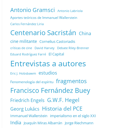
Antonio Gramsci
Antonio Labriola
Aportes teóricos de Immanuel Wallerstein
Carlos Fernández Liria
Centenario Sacristán
China
cine militante
Cornelius Castoriadis
Debate Riley-Brenner
críticas de cine
David Harvey
El Capital
Eduard Rodríguez Farré
Entrevistas a autores
estudios
Eric J. Hobsbawm
fragmentos
Fenomenología del espíritu
Francisco Fernández Buey
G.W.F. Hegel
Friedrich Engels
Historia del PCE
Georg Lukács
Immanuel Wallerstein
imperialismo en el siglo XXI
India
Joaquín Miras Albarrán
Jorge Riechmann