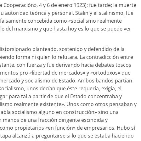
a Cooperación», 4 y 6 de enero 1923); fue tarde; la muerte
u autoridad teórica y personal. Stalin y el stalinismo, fue
ón falsamente concebida como «socialismo realmente
le del marxismo y que hasta hoy es lo que se puede ver
distorsionado planteado, sostenido y defendido de la
iendo forma ni quien lo refutara. La contradicción entre
bstante, con fuerza y fue derivando hacia debates toscos
gumentos pro «libertad de mercados» y «ortodoxos» que
e mercado y socialismo de Estado. Ambos bandos partían
cialismo, unos decían que éste requería, exigía, el
gar para tal a partir de que el Estado concentraba y
ialismo realmente existente». Unos como otros pensaban y
bía socialismo alguno en construcción» sino una
n manos de una fracción dirigente escindida y
como propietarios «en función» de empresarios. Hubo sí
tapa alcanzó a preguntarse si lo que se estaba haciendo