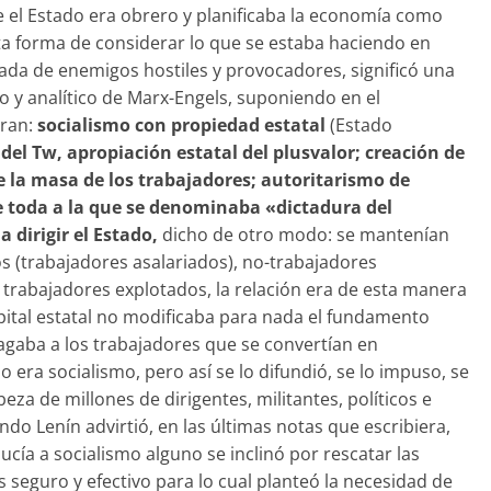
e el Estado era obrero y planificaba la economía como
sta forma de considerar lo que se estaba haciendo en
ada de enemigos hostiles y provocadores, significó una
co y analítico de Marx-Engels, suponiendo en el
eran:
socialismo con propiedad estatal
(Estado
l Tw, apropiación estatal del plusvalor; creación de
 la masa de los trabajadores; autoritarismo de
se toda a la que se denominaba «dictadura del
 dirigir el Estado,
dicho de otro modo: se mantenían
s (trabajadores asalariados), no-trabajadores
trabajadores explotados, la relación era de esta manera
apital estatal no modificaba para nada el fundamento
 pagaba a los trabajadores que se convertían en
o era socialismo, pero así se lo difundió, se lo impuso, se
eza de millones de dirigentes, militantes, políticos e
do Lenín advirtió, en las últimas notas que escribiera,
ía a socialismo alguno se inclinó por rescatar las
eguro y efectivo para lo cual planteó la necesidad de