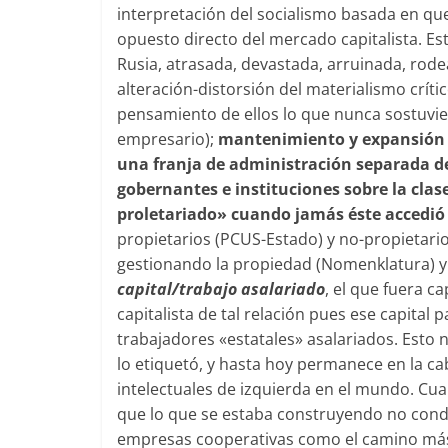
interpretación del socialismo basada en qu
opuesto directo del mercado capitalista. E
Rusia, atrasada, devastada, arruinada, rode
alteración-distorsión del materialismo críti
pensamiento de ellos lo que nunca sostuvi
empresario);
mantenimiento y expansión de
una franja de administración separada de
gobernantes e instituciones sobre la cla
proletariado» cuando jamás éste accedió a
propietarios (PCUS-Estado) y no-propietario
gestionando la propiedad (Nomenklatura) y 
capital/trabajo asalariado
, el que fuera c
capitalista de tal relación pues ese capital
trabajadores «estatales» asalariados. Esto n
lo etiquetó, y hasta hoy permanece en la cab
intelectuales de izquierda en el mundo. Cuan
que lo que se estaba construyendo no conduc
empresas cooperativas como el camino más s