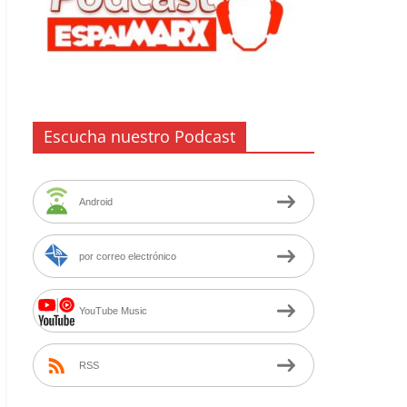
Escucha nuestro Podcast
Android
por correo electrónico
YouTube Music
RSS