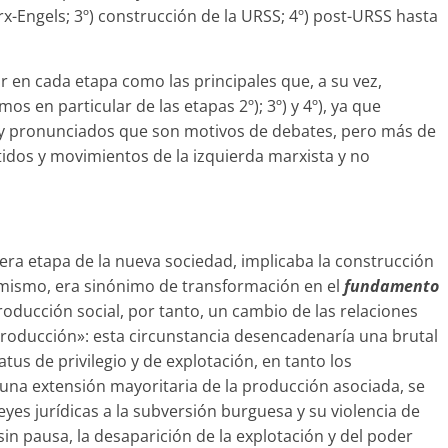
rx-Engels; 3º) construcción de la URSS; 4º) post-URSS hasta
 en cada etapa como las principales que, a su vez,
s en particular de las etapas 2º); 3º) y 4º), ya que
uy pronunciados que son motivos de debates, pero más de
dos y movimientos de la izquierda marxista y no
era etapa de la nueva sociedad, implicaba la construcción
 mismo, era sinónimo de transformación en el
fundamento
ducción social, por tanto, un cambio de las relaciones
roducción»: esta circunstancia desencadenaría una brutal
us de privilegio y de explotación, en tanto los
una extensión mayoritaria de la producción asociada, se
leyes jurídicas a la subversión burguesa y su violencia de
n pausa, la desaparición de la explotación y del poder