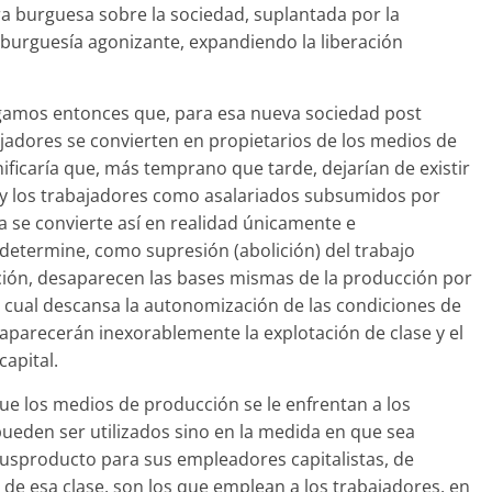
ura burguesa sobre la sociedad, suplantada por la
 burguesía agonizante, expandiendo la liberación
mos entonces que, para esa nueva sociedad post
ajadores se convierten en propietarios de los medios de
ificaría que, más temprano que tarde, dejarían de existir
s y los trabajadores como asalariados subsumidos por
da se convierte así en realidad únicamente e
etermine, como supresión (abolición) del trabajo
ción, desaparecen las bases mismas de la producción por
el cual descansa la autonomización de las condiciones de
saparecerán inexorablemente la explotación de clase y el
capital.
que los medios de producción se le enfrentan a los
 pueden ser utilizados sino en la medida en que sea
lusproducto para sus empleadores capitalistas, de
e esa clase, son los que emplean a los trabajadores, en