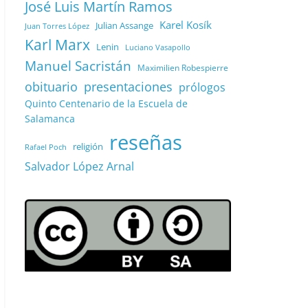
José Luis Martín Ramos
Karel Kosík
Julian Assange
Juan Torres López
Karl Marx
Lenin
Luciano Vasapollo
Manuel Sacristán
Maximilien Robespierre
obituario
presentaciones
prólogos
Quinto Centenario de la Escuela de
Salamanca
reseñas
religión
Rafael Poch
Salvador López Arnal