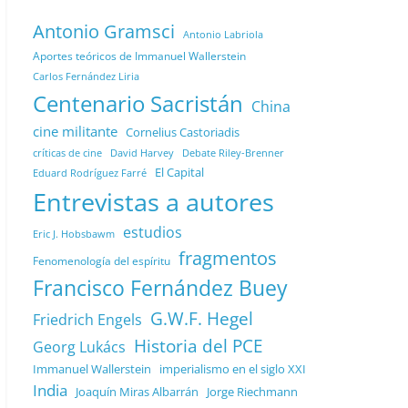
Antonio Gramsci
Antonio Labriola
Aportes teóricos de Immanuel Wallerstein
Carlos Fernández Liria
Centenario Sacristán
China
cine militante
Cornelius Castoriadis
Debate Riley-Brenner
críticas de cine
David Harvey
El Capital
Eduard Rodríguez Farré
Entrevistas a autores
estudios
Eric J. Hobsbawm
fragmentos
Fenomenología del espíritu
Francisco Fernández Buey
G.W.F. Hegel
Friedrich Engels
Historia del PCE
Georg Lukács
Immanuel Wallerstein
imperialismo en el siglo XXI
India
Joaquín Miras Albarrán
Jorge Riechmann