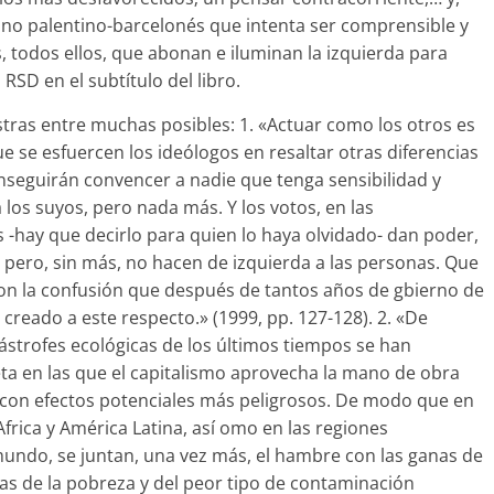
lano palentino-barcelonés que intenta ser comprensible y
, todos ellos, que abonan e iluminan la izquierda para
RSD en el subtítulo del libro.
ras entre muchas posibles: 1. «Actuar como los otros es
e se esfuercen los ideólogos en resaltar otras diferencias
seguirán convencer a nadie que tenga sensibilidad y
 los suyos, pero nada más. Y los votos, en las
ay que decirlo para quien lo haya olvidado- dan poder,
, pero, sin más, no hacen de izquierda a las personas. Que
on la confusión que después de tantos años de gbierno de
 creado a este respecto.» (1999, pp. 127-128). 2. «De
ástrofes ecológicas de los últimos tiempos se han
a en las que el capitalismo aprovecha la mano de obra
s con efectos potenciales más peligrosos. De modo que en
frica y América Latina, así omo en las regiones
mundo, se juntan, una vez más, el hambre con las ganas de
as de la pobreza y del peor tipo de contaminación