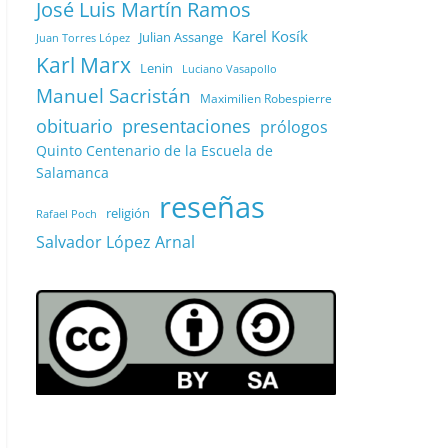
José Luis Martín Ramos
Karel Kosík
Julian Assange
Juan Torres López
Karl Marx
Lenin
Luciano Vasapollo
Manuel Sacristán
Maximilien Robespierre
obituario
presentaciones
prólogos
Quinto Centenario de la Escuela de
Salamanca
reseñas
religión
Rafael Poch
Salvador López Arnal