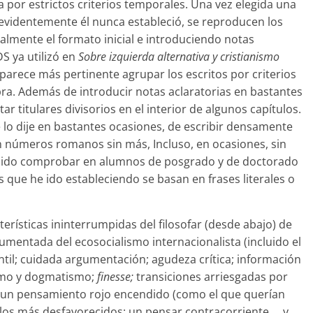
 por estrictos criterios temporales. Una vez elegida una
 evidentemente él nunca estableció, se reproducen los
almente el formato inicial e introduciendo notas
DS ya utilizó en
So
bre izquierda alternativa y cristianismo
parece más pertinente agrupar los escritos por criterios
bra. Además de introducir notas aclaratorias en bastantes
r titulares divisorios en el interior de algunos capítulos.
 lo dije en bastantes ocasiones, de escribir densamente
n números romanos sin más, Incluso, en ocasiones, sin
 podido comprobar en alumnos de posgrado y de doctorado
s que he ido estableciendo se basan en frases literales o
terísticas ininterrumpidas del filosofar (desde abajo) de
umentada del ecosocialismo internacionalista (incluido el
til; cuidada argumentación; agudeza crítica; información
iamo y dogmatismo;
finesse;
transiciones arriesgadas por
; un pensamiento rojo encendido (como el que querían
os más desfavorecidos; un pensar contracorriente,… y,