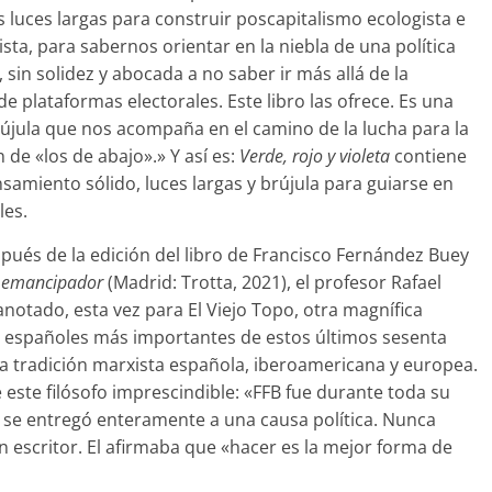
luces largas para construir poscapitalismo ecologista e
ista, para sabernos orientar en la niebla de una política
, sin solidez y abocada a no saber ir más allá de la
de plataformas electorales. Este libro las ofrece. Es una
újula que nos acompaña en el camino de la lucha para la
de «los de abajo».» Y así es:
Verde, rojo y violeta
contiene
samiento sólido, luces largas y brújula para guiarse en
les.
ués de la edición del libro de Francisco Fernández Buey
mo emancipador
(Madrid: Trotta, 2021), el profesor Rafael
anotado, esta vez para El Viejo Topo, otra magnífica
os españoles más importantes de estos últimos sesenta
 la tradición marxista española, iberoamericana y europea.
 este filósofo imprescindible: «FFB fue durante toda su
e se entregó enteramente a una causa política. Nunca
 escritor. El afirmaba que «hacer es la mejor forma de