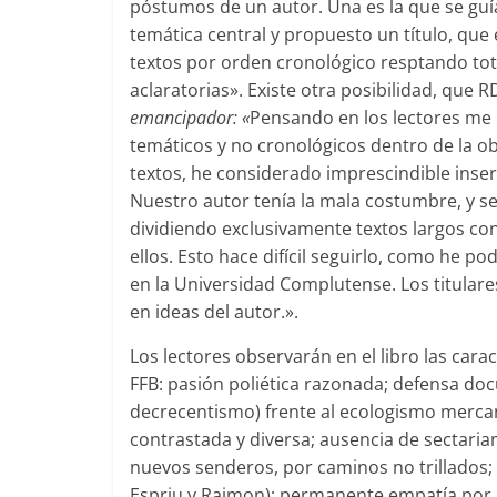
póstumos de un autor. Una es la que se guía
temática central y propuesto un título, que
textos por orden cronológico resptando tot
aclaratorias». Existe otra posibilidad, que R
emancipador: «
Pensando en los lectores me 
temáticos y no cronológicos dentro de la o
textos, he considerado imprescindible inserta
Nuestro autor tenía la mala costumbre, y se
dividiendo exclusivamente textos largos co
ellos. Esto hace difícil seguirlo, como he
en la Universidad Complutense. Los titulare
en ideas del autor.».
Los lectores observarán en el libro las carac
FFB: pasión poliética razonada; defensa doc
decrecentismo) frente al ecologismo mercan
contrastada y diversa; ausencia de sectar
nuevos senderos, por caminos no trillados
Espriu y Raimon); permanente empatía por l