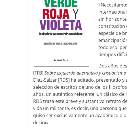
«Necesitamos 
internacional
sin horizonte
constitución 
especie de br
emancipación 
todo eso:
pen
tiempos difíci
Dos años desp
[FFB]
Sobre izquierda alternativa y cristianis
Díaz-Salzar [RDS] ha editado, presentado y 
selección de escritos de uno de los filósof
años, un auténtico referente, un clásico de
RDS traza este breve y sustantivo retrato de
vida un militante, es decir, una persona qu
quiso ser exclusivamente un académico o un
decir»».