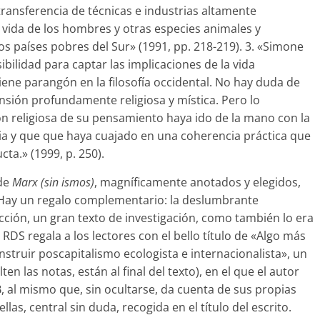
transferencia de técnicas e industrias altamente
 vida de los hombres y otras especies animales y
los países pobres del Sur» (1991, pp. 218-219). 3. «Simone
bilidad para captar las implicaciones de la vida
ene parangón en la filosofía occidental. No hay duda de
ensión profundamente religiosa y mística. Pero lo
ón religiosa de su pensamiento haya ido de la mano con la
ncia y que que haya cuajado en una coherencia práctica que
cta.» (1999, p. 250).
 de
Marx (sin ismos)
, magníficamente anotados y elegidos,
 Hay un regalo complementario: la deslumbrante
ión, un gran texto de investigación, como también lo era
 RDS regala a los lectores con el bello título de «Algo más
struir poscapitalismo ecologista e internacionalista», un
ten las notas, están al final del texto), en el que el autor
B, al mismo que, sin ocultarse, da cuenta de sus propias
las, central sin duda, recogida en el título del escrito.