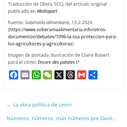
Traducción de Olistis SCCL del artículo original
publicado en
Mediapart
Fuente:
Soberanía alimentaria
, 13-2-2024
(
https://www.soberaniaalimentaria.info/otros-
documentos/debates/1096-la-ssa-proteccion-para-
los-agricultores-y-agricultoras
)
Imagen de portada: Ilustración de Claire Robert
para el cómic
Encore des patates !?
F
E
W
W
X
T
G
C
a
m
h
e
h
m
o
c
ai
at
C
re
ai
m
e
l
s
h
a
l
p
←
La obra política de Lenin
b
A
at
d
ar
o
p
s
tir
Números, números, más números por favor…
→