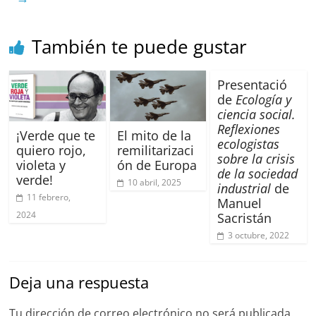
o
p
k
También te puede gustar
Presentació
de
Ecología y
ciencia social.
Reflexiones
¡Verde que te
El mito de la
ecologistas
quiero rojo,
remilitarizaci
sobre la crisis
violeta y
ón de Europa
de la sociedad
verde!
10 abril, 2025
industrial
de
11 febrero,
Manuel
2024
Sacristán
3 octubre, 2022
Deja una respuesta
Tu dirección de correo electrónico no será publicada.