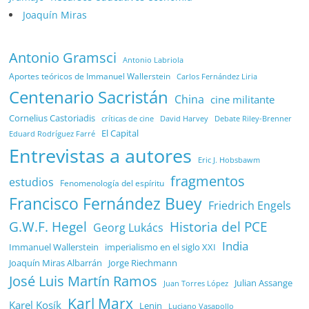
Joaquín Miras
Antonio Gramsci
Antonio Labriola
Aportes teóricos de Immanuel Wallerstein
Carlos Fernández Liria
Centenario Sacristán
China
cine militante
Cornelius Castoriadis
Debate Riley-Brenner
críticas de cine
David Harvey
El Capital
Eduard Rodríguez Farré
Entrevistas a autores
Eric J. Hobsbawm
fragmentos
estudios
Fenomenología del espíritu
Francisco Fernández Buey
Friedrich Engels
G.W.F. Hegel
Historia del PCE
Georg Lukács
India
Immanuel Wallerstein
imperialismo en el siglo XXI
Joaquín Miras Albarrán
Jorge Riechmann
José Luis Martín Ramos
Julian Assange
Juan Torres López
Karl Marx
Karel Kosík
Lenin
Luciano Vasapollo