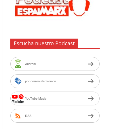
Escucha nuestro Podcast
Android
por correo electrónico
YouTube Music
RSS