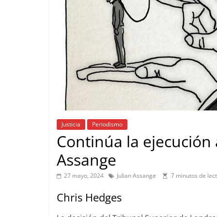
Justicia
Periodismo
Continúa la ejecución 
Assange
27 mayo, 2024
Julian Assange
7 minutos de lec
Chris Hedges