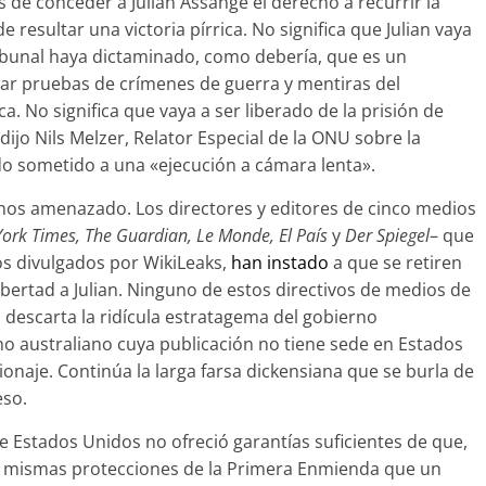
 de conceder a Julian Assange el derecho a recurrir la
resultar una victoria pírrica. No significa que Julian vaya
 tribunal haya dictaminado, como debería, que es un
tar pruebas de crímenes de guerra y mentiras del
. No significa que vaya a ser liberado de la prisión de
jo Nils Melzer, Relator Especial de la ONU sobre la
iendo sometido a una «ejecución a cámara lenta».
enos amenazado. Los directores y editores de cinco medios
ork Times, The Guardian, Le Monde, El País
y
Der Spiegel
– que
s divulgados por WikiLeaks,
han instado
a que se retiren
bertad a Julian. Ninguno de estos directivos de medios de
descarta la ridícula estratagema del gobierno
o australiano cuya publicación no tiene sede en Estados
ionaje. Continúa la larga farsa dickensiana que se burla de
eso.
e Estados Unidos no ofreció garantías suficientes de que,
las mismas protecciones de la Primera Enmienda que un