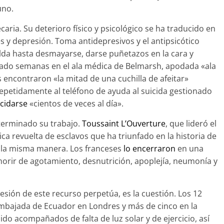
uno.
ecaria. Su deterioro físico y psicológico se ha traducido en
 y depresión. Toma antidepresivos y el antipsicótico
celda hasta desmayarse, darse puñetazos en la cara y
sado semanas en el ala médica de Belmarsh, apodada «ala
s encontraron «la mitad de una cuchilla de afeitar»
repetidamente al teléfono de ayuda al suicida gestionado
cidarse
«cientos de veces al día».
terminado su trabajo.
Toussaint L’Ouverture
, que lideró el
ca revuelta de esclavos que ha triunfado en la historia de
e la misma manera. Los franceses
lo encerraron
en una
 morir de agotamiento, desnutrición, apoplejía, neumonía y
sión de este recurso perpetúa, es la cuestión. Los 12
 Embajada de Ecuador en Londres y más de cinco en la
do acompañados de falta de luz solar y de ejercicio, así