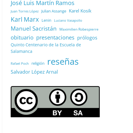
José Luis Martín Ramos
Karel Kosík
Julian Assange
Juan Torres López
Karl Marx
Lenin
Luciano Vasapollo
Manuel Sacristán
Maximilien Robespierre
obituario
presentaciones
prólogos
Quinto Centenario de la Escuela de
Salamanca
reseñas
religión
Rafael Poch
Salvador López Arnal