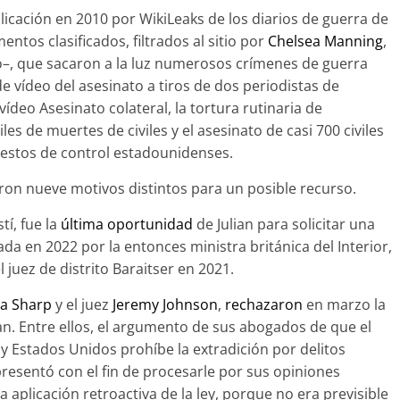
blicación en 2010 por WikiLeaks de los diarios de guerra de
ntos clasificados, filtrados al sitio por
Chelsea Manning
,
ito–, que sacaron a la luz numerosos crímenes de guerra
e vídeo del asesinato a tiros de dos periodistas de
vídeo Asesinato colateral, la tortura rutinaria de
es de muertes de civiles y el asesinato de casi 700 civiles
estos de control estadounidenses.
ron nueve motivos distintos para un posible recurso.
tí, fue la
última oportunidad
de Julian para solicitar una
da en 2022 por la entonces ministra británica del Interior,
 juez de distrito Baraitser en 2021.
ia Sharp
y el juez
Jeremy Johnson
,
rechazaron
en marzo la
an. Entre ellos, el argumento de sus abogados de que el
 y Estados Unidos prohíbe la extradición por delitos
 presentó con el fin de procesarle por sus opiniones
na aplicación retroactiva de la ley, porque no era previsible