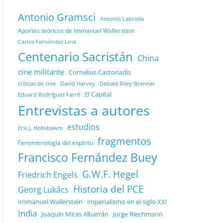
Antonio Gramsci
Antonio Labriola
Aportes teóricos de Immanuel Wallerstein
Carlos Fernández Liria
Centenario Sacristán
China
cine militante
Cornelius Castoriadis
Debate Riley-Brenner
críticas de cine
David Harvey
El Capital
Eduard Rodríguez Farré
Entrevistas a autores
estudios
Eric J. Hobsbawm
fragmentos
Fenomenología del espíritu
Francisco Fernández Buey
G.W.F. Hegel
Friedrich Engels
Historia del PCE
Georg Lukács
Immanuel Wallerstein
imperialismo en el siglo XXI
India
Joaquín Miras Albarrán
Jorge Riechmann