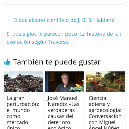
c
ai
at
C
re
ai
m
e
l
s
h
a
l
p
←
El socialismo científico de J. B. S. Haldane
b
A
at
d
ar
o
p
s
tir
Si dos siglos le parecen poco. La historia de la r
o
p
evolución según Traverso
→
k
También te puede gustar
La gran
José Manuel
Ciencia
perturbación:
Naredo: «Las
abierta y
el mundo
verdaderas
agroecología:
como
causas del
Conversación
mercado
deterioro
con Miguel
único
ecológico
Ángel Núñez