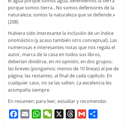
el agua porque somos agua, defendemos la tierra
porque somos tierra.. No somos defensores de la
naturaleza: somos la naturaleza que se defiende.»
(208)
Hubiera sido interesante la inclusión de un índice
onomástico (y acaso también otro conceptual). Las
numerosas e interesantes notas que nos regala el
autor, marca de la casa en todos sus libros,
deberían dividirse, en mi opinión, en dos grupos:
las breves (pongamos: menos de 10 líneas) al pie de
página; las restantes, al final de cada capítulo. En
cualquier caso, no se las salten. La excelencia les
acompaña siempre.
En resumen: para leer, estudiar y recomendar.
F
E
W
W
X
T
G
C
a
m
h
e
h
m
o