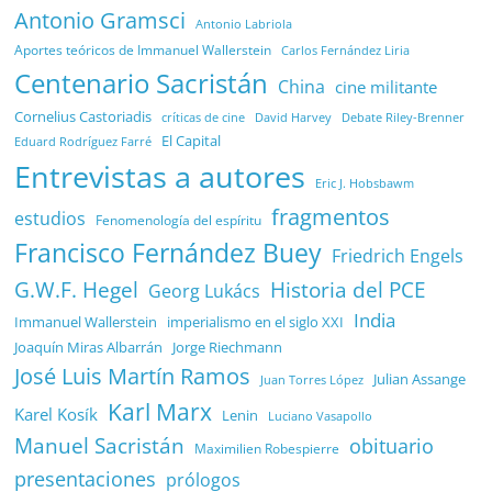
Antonio Gramsci
Antonio Labriola
Aportes teóricos de Immanuel Wallerstein
Carlos Fernández Liria
Centenario Sacristán
China
cine militante
Cornelius Castoriadis
Debate Riley-Brenner
críticas de cine
David Harvey
El Capital
Eduard Rodríguez Farré
Entrevistas a autores
Eric J. Hobsbawm
fragmentos
estudios
Fenomenología del espíritu
Francisco Fernández Buey
Friedrich Engels
G.W.F. Hegel
Historia del PCE
Georg Lukács
India
Immanuel Wallerstein
imperialismo en el siglo XXI
Joaquín Miras Albarrán
Jorge Riechmann
José Luis Martín Ramos
Julian Assange
Juan Torres López
Karl Marx
Karel Kosík
Lenin
Luciano Vasapollo
Manuel Sacristán
obituario
Maximilien Robespierre
presentaciones
prólogos