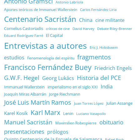
Antonio Gramsci
Antonio Labriola
Aportes teóricos de Immanuel Wallerstein
Carlos Fernández Liria
Centenario Sacristán
China
cine militante
Cornelius Castoriadis
Debate Riley-Brenner
críticas de cine
David Harvey
El Capital
Eduard Rodríguez Farré
Entrevistas a autores
Eric J. Hobsbawm
fragmentos
estudios
Fenomenología del espíritu
Francisco Fernández Buey
Friedrich Engels
G.W.F. Hegel
Historia del PCE
Georg Lukács
India
Immanuel Wallerstein
imperialismo en el siglo XXI
Joaquín Miras Albarrán
Jorge Riechmann
José Luis Martín Ramos
Julian Assange
Juan Torres López
Karl Marx
Karel Kosík
Lenin
Luciano Vasapollo
Manuel Sacristán
obituario
Maximilien Robespierre
presentaciones
prólogos
Quinto Centenario de la Escuela de Salamanca
Rafael Poch