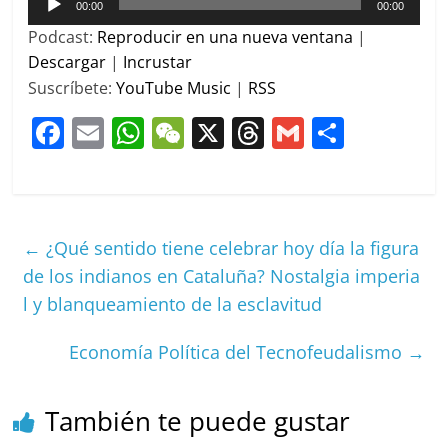
de
00:00
00:00
audio
Podcast:
Reproducir en una nueva ventana
|
Descargar
|
Incrustar
Suscríbete:
YouTube Music
|
RSS
F
E
W
W
X
T
G
C
a
m
h
e
h
m
o
c
ai
at
C
re
ai
m
e
l
s
h
a
l
p
←
¿Qué sentido tiene celebrar hoy día la figura
b
A
at
d
ar
de los indianos en Cataluña? Nostalgia imperia
o
p
s
tir
l y blanqueamiento de la esclavitud
o
p
k
Economía Política del Tecnofeudalismo
→
También te puede gustar