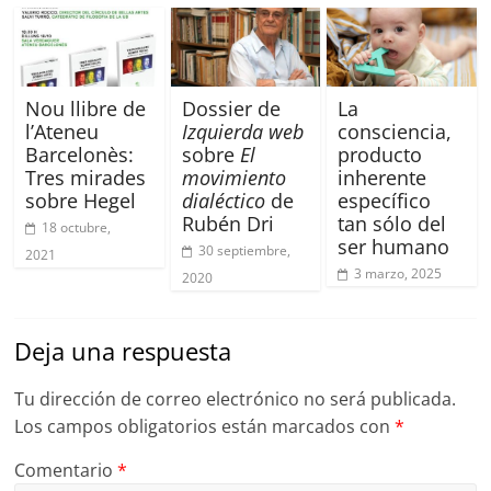
Nou llibre de
Dossier de
La
l’Ateneu
Izquierda web
consciencia,
Barcelonès:
sobre
El
producto
Tres mirades
movimiento
inherente
sobre Hegel
dialéctico
de
específico
Rubén Dri
tan sólo del
18 octubre,
ser humano
30 septiembre,
2021
3 marzo, 2025
2020
Deja una respuesta
Tu dirección de correo electrónico no será publicada.
Los campos obligatorios están marcados con
*
Comentario
*