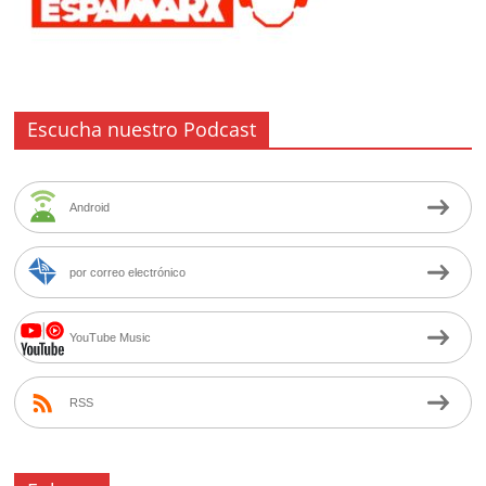
Escucha nuestro Podcast
Android
por correo electrónico
YouTube Music
RSS