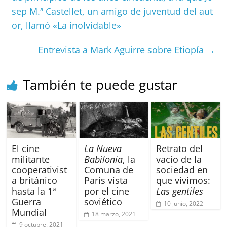
o
p
s
tir
sep M.ª Castellet, un amigo de juventud del aut
o
p
or, llamó «La inolvidable»
k
Entrevista a Mark Aguirre sobre Etiopía
→
También te puede gustar
El cine
La Nueva
Retrato del
militante
Babilonia
, la
vacío de la
cooperativist
Comuna de
sociedad en
a británico
París vista
que vivimos:
hasta la 1ª
por el cine
Las gentiles
Guerra
soviético
10 junio, 2022
Mundial
18 marzo, 2021
9 octubre, 2021