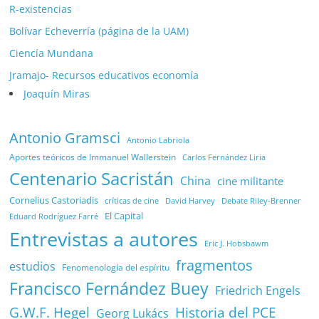
R-existencias
Bolívar Echeverría (página de la UAM)
Ciencía Mundana
Jramajo- Recursos educativos economía
Joaquín Miras
Antonio Gramsci
Antonio Labriola
Aportes teóricos de Immanuel Wallerstein
Carlos Fernández Liria
Centenario Sacristán
China
cine militante
Cornelius Castoriadis
Debate Riley-Brenner
críticas de cine
David Harvey
El Capital
Eduard Rodríguez Farré
Entrevistas a autores
Eric J. Hobsbawm
fragmentos
estudios
Fenomenología del espíritu
Francisco Fernández Buey
Friedrich Engels
G.W.F. Hegel
Historia del PCE
Georg Lukács