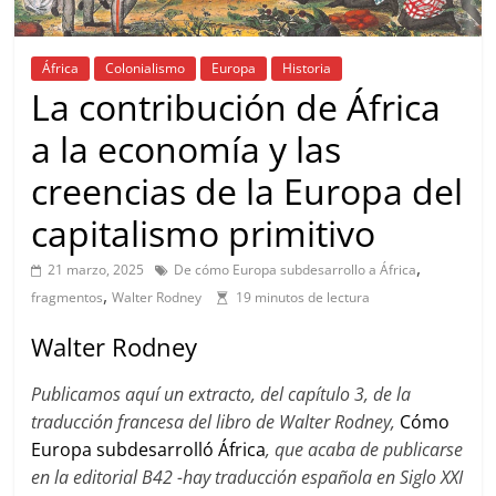
África
Colonialismo
Europa
Historia
La contribución de África
a la economía y las
creencias de la Europa del
capitalismo primitivo
,
21 marzo, 2025
De cómo Europa subdesarrollo a África
,
fragmentos
Walter Rodney
19 minutos de lectura
Walter Rodney
Publicamos aquí un extracto, del capítulo 3, de la
traducción francesa del libro de Walter Rodney,
Cómo
Europa subdesarrolló África
, que acaba de publicarse
en la editorial B42 -hay traducción española en Siglo XXI