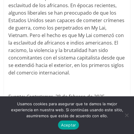
esclavitud de los africanos. En épocas recientes,
algunos liberales se han preocupado de que los
Estados Unidos sean capaces de cometer crímenes
de guerra, como los perpetrados en My Lai,
Vietnam. Pero el hecho es que My Lai comenzó con
la esclavitud de africanos e indios americanos. El
racismo, la violencia y la brutalidad han sido
concomitantes con el sistema capitalista desde que
se extendió hacia el exterior, en los primeros siglos
del comercio internacional.
Fuente:
Contretemps
, 28 de febrero de 2025
(
https://www.contretemps.eu/afrique-economie-
Usamos cookies para asegurar que te damos la mejor
experiencia en nuestra web. Si continúas usando este sitio,
europe-capitalisme-primitif/
)
asumiremos que estás de acuerdo con ello.
Imagen de portada: «
Los ingleses comunican a los
Aceptar
africanos el Tratado de Paz de las Potencias Aliadas del