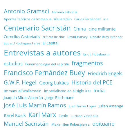
Antonio Gramsci
Antonio Labriola
Aportes teóricos de Immanuel Wallerstein
Carlos Fernández Liria
Centenario Sacristán
China
cine militante
Cornelius Castoriadis
Debate Riley-Brenner
críticas de cine
David Harvey
El Capital
Eduard Rodríguez Farré
Entrevistas a autores
Eric J. Hobsbawm
fragmentos
estudios
Fenomenología del espíritu
Francisco Fernández Buey
Friedrich Engels
G.W.F. Hegel
Historia del PCE
Georg Lukács
India
Immanuel Wallerstein
imperialismo en el siglo XXI
Joaquín Miras Albarrán
Jorge Riechmann
José Luis Martín Ramos
Julian Assange
Juan Torres López
Karl Marx
Karel Kosík
Lenin
Luciano Vasapollo
Manuel Sacristán
obituario
Maximilien Robespierre