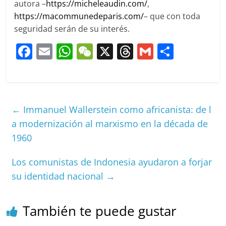
autora –
https://micheleaudin.com/
,
https://macommunedeparis.com/
– que con toda
seguridad serán de su interés.
F
E
W
W
X
T
G
C
a
m
h
e
h
m
o
c
ai
at
C
re
ai
m
e
l
s
h
a
l
p
←
Immanuel Wallerstein como africanista: de l
b
A
at
d
ar
a modernización al marxismo en la década de
o
p
s
tir
1960
o
p
k
Los comunistas de Indonesia ayudaron a forjar
su identidad nacional
→
También te puede gustar