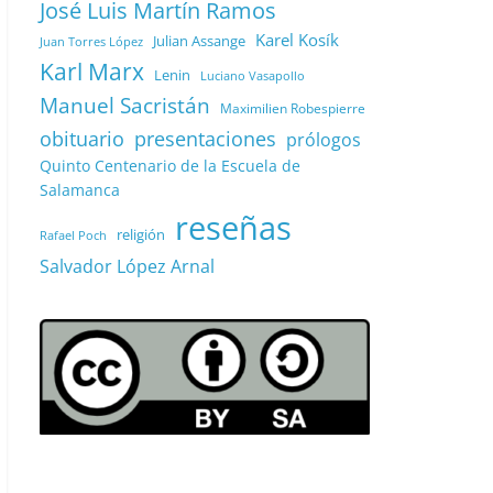
José Luis Martín Ramos
Karel Kosík
Julian Assange
Juan Torres López
Karl Marx
Lenin
Luciano Vasapollo
Manuel Sacristán
Maximilien Robespierre
obituario
presentaciones
prólogos
Quinto Centenario de la Escuela de
Salamanca
reseñas
religión
Rafael Poch
Salvador López Arnal