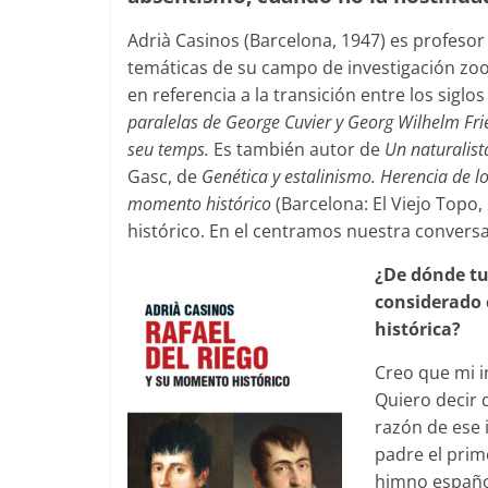
Adrià Casinos (Barcelona, 1947) es profeso
temáticas de su campo de investigación zooló
en referencia a la transición entre los siglo
paralelas de George Cuvier y Georg Wilhelm Fried
seu temps.
Es también autor de
Un naturalist
Gasc, de
Genética y estalinismo
.
Herencia de lo
momento histórico
(Barcelona: El Viejo Topo,
histórico. En el centramos nuestra conversa
¿De dónde tu 
considerado 
histórica?
Creo que mi i
Quiero decir 
razón de ese 
padre el prim
himno español