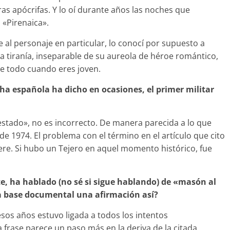
ras apócrifas. Y lo oí durante años las noches que
 «Pirenaica».
e al personaje en particular, lo conocí por supuesto a
la tiranía, inseparable de su aureola de héroe romántico,
re todo cuando eres joven.
ha española ha dicho en ocasiones, el primer militar
 estado», no es incorrecto. De manera parecida a lo que
de 1974. El problema con el término en el artículo que cito
iere. Si hubo un Tejero en aquel momento histórico, fue
, ha hablado (no sé si sigue hablando) de «masón al
na base documental una afirmación así?
os años estuvo ligada a todos los intentos
a frase parece un paso más en la deriva de la citada