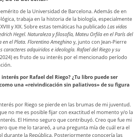
r emérito de la Universidad de Barcelona. Además de en
gica, trabaja en la historia de la biología, especialmente
s XVIII y XIX. Sobre estas temáticas ha publicado
Las vidas
rich Hegel. Naturaleza y filosofía, Mateu Orfila en el París del
a en el Plata. Florentino Ameghino
y, junto con Jean-Pierre
s caracteres adquiridos e ideología. Rafael del Riego y su
 2024) es fruto de su interés por el mencionado período
ción.
interés por Rafael del Riego? ¿Tu libro puede ser
como una «reivindicación sin paliativos» de su figura
nterés por Riego se pierde en las brumas de mi juventud.
que no me es posible fijar con exactitud el momento y/o la
interés. El Himno seguro que contribuyó. Creo que fue mi
ero que me lo tarareó, a una pregunta mía de cuál era el
 durante la República. Posteriormente conocería las