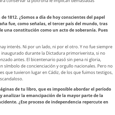
para conservar la poltrona le implican demasiadas
de 1812. ¿Somos a día de hoy conscientes del papel
paña fue, como señalas, el tercer país del mundo, tras
 de una constitución como un acto de soberanía. Pues
y interés. Ni por un lado, ni por el otro. Y no fue siempre
 inaugurado durante la Dictadura primoriverista, si no
zado antes. El bicentenario pasó sin pena ni gloria,
 símbolo de concienciación y orgullo nacionales. Pero no
es que tuvieron lugar en Cádiz, de los que fuimos testigos,
Escandaloso.
 páginas de tu libro, que es imposible abordar el período
 y analizar la emancipación de la mayor parte de la
cidente. ¿Ese proceso de independencia repercute en