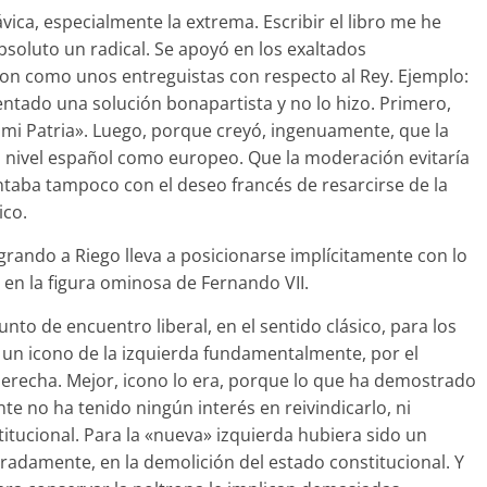
ica, especialmente la extrema. Escribir el libro me he
bsoluto un radical. Se apoyó en los exaltados
n como unos entreguistas con respecto al Rey. Ejemplo:
entado una solución bonapartista y no lo hizo. Primero,
 mi Patria». Luego, porque creyó, ingenuamente, que la
nivel español como europeo. Que la moderación evitaría
ntaba tampoco con el deseo francés de resarcirse de la
ico.
rando a Riego lleva a posicionarse implícitamente con lo
en la figura ominosa de Fernando VII.
to de encuentro liberal, en el sentido clásico, para los
 un icono de la izquierda fundamentalmente, por el
derecha. Mejor, icono lo era, porque lo que ha demostrado
te no ha tenido ningún interés en reivindicarlo, ni
itucional. Para la «nueva» izquierda hubiera sido un
adamente, en la demolición del estado constitucional. Y