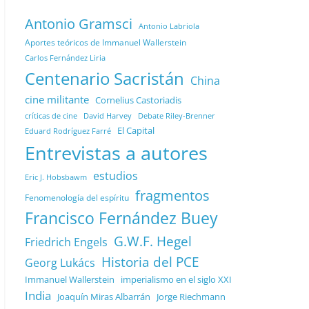
Antonio Gramsci
Antonio Labriola
Aportes teóricos de Immanuel Wallerstein
Carlos Fernández Liria
Centenario Sacristán
China
cine militante
Cornelius Castoriadis
Debate Riley-Brenner
críticas de cine
David Harvey
El Capital
Eduard Rodríguez Farré
Entrevistas a autores
estudios
Eric J. Hobsbawm
fragmentos
Fenomenología del espíritu
Francisco Fernández Buey
G.W.F. Hegel
Friedrich Engels
Historia del PCE
Georg Lukács
Immanuel Wallerstein
imperialismo en el siglo XXI
India
Joaquín Miras Albarrán
Jorge Riechmann