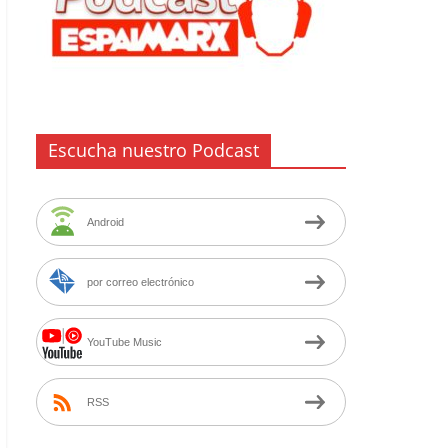
Escucha nuestro Podcast
Android
por correo electrónico
YouTube Music
RSS