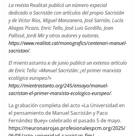
La revista
Realitat
publicó un número especial
dedicado a Sacristán con artículos del propio Sacristán
y de Víctor Ríos, Miguel Manzanera, José Sarrión, Lucía
Aliagas Picazo, Enric Tello, José Luis Gordillo, Joan
Pallissé, Jordi Mir y otros autores y autoras.
https://www.realitat.cat/monografics/centenari-manuel-
sacristan/
.
El
mientrastanto.e
de junio publicó un extenso artículo
de Enric Tello: «
Manuel Sacristán: ¿el primer marxista
ecológico europeo?»
https://mientrastanto.org/245/ensayo/manuel-
sacristan-el-primer-marxista-ecologico-europeo/
.
La grabación completa del acto «La Universidad en
el pensamiento de Manuel Sacristán y Paco
Fernández Buey» celebrado el pasado 5 de mayo.
https://neuronasrojas.profesionalespcm.org/2025/
06/05/acto_univeridad_sacristan_fim/