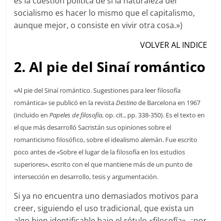
es la cuestión política de si la naturaleza del
socialismo es hacer lo mismo que el capitalismo,
aunque mejor, o consiste en vivir otra cosa.»)
V
OLVER AL INDICE
2. Al pie del Sinaí romántico
«Al pie del Sinaí romántico. Sugestiones para leer filosofía
romántica» se publicó en la revista
Destino
de Barcelona en 1967
(incluido en
Papeles de filosofía
, op. cit., pp. 338-350). Es el texto en
el que más desarrolló Sacristán sus opiniones sobre el
romanticismo filosófico, sobre el idealismo alemán. Fue escrito
poco antes de «Sobre el lugar de la filosofía en los estudios
superiores», escrito con el que mantiene más de un punto de
intersección en desarrollo, tesis y argumentación.
Si ya no encuentra uno demasiados motivos para
creer, siguiendo el uso tradicional, que exista un
algo bien identificable bajo el rótulo «filosofía», ¿por