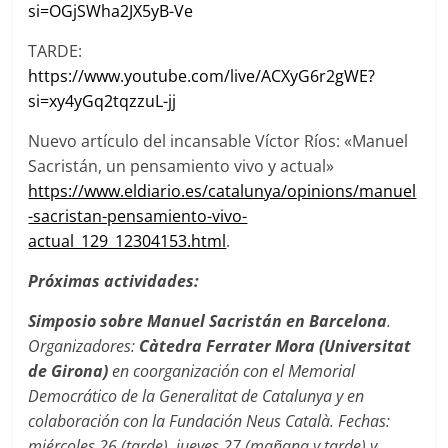
si=OGjSWha2JX5yB-Ve
TARDE:
https://www.youtube.com/live/ACXyG6r2gWE?
si=xy4yGq2tqzzuL-jj
Nuevo artículo del incansable Víctor Ríos: «Manuel
Sacristán, un pensamiento vivo y actual»
https://www.eldiario.es/catalunya/opinions/manuel
-sacristan-pensamiento-vivo-
actual_129_12304153.html
.
Próximas actividades:
Simposio sobre Manuel Sacristán en Barcelona
.
Organizadores:
Càtedra Ferrater Mora (Universitat
de Girona)
en coorganización con el Memorial
Democrático de la Generalitat de Catalunya y en
colaboración con la Fundación Neus Català. Fechas:
miércoles 26 (tarde), jueves 27 (mañana y tarde) y