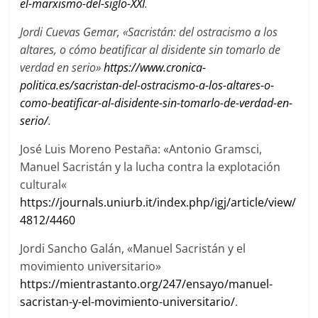
el-marxismo-del-siglo-XXI
.
Jordi Cuevas Gemar, «Sacristán: del ostracismo a los
altares, o cómo beatificar al disidente sin tomarlo de
verdad en serio»
https://www.cronica-
politica.es/sacristan-del-ostracismo-a-los-altares-o-
como-beatificar-al-disidente-sin-tomarlo-de-verdad-en-
serio/
.
José Luis Moreno Pestaña: «Antonio Gramsci,
Manuel Sacristán y la lucha contra la explotación
cultural«
https://journals.uniurb.it/index.php/igj/article/view/
4812/4460
Jordi Sancho Galán, «Manuel Sacristán y el
movimiento universitario»
https://mientrastanto.org/247/ensayo/manuel-
sacristan-y-el-movimiento-universitario/
.