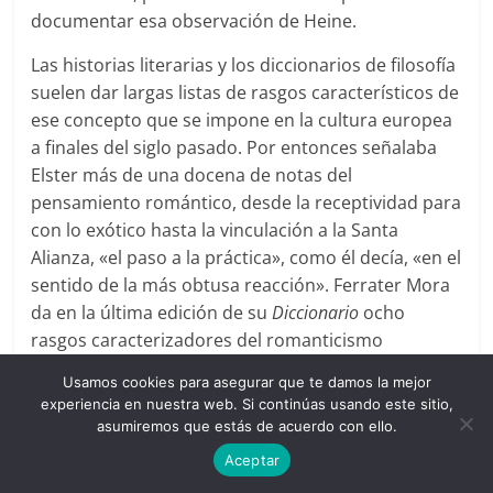
documentar esa observación de Heine.
Las historias literarias y los diccionarios de filosofía
suelen dar largas listas de rasgos característicos de
ese concepto que se impone en la cultura europea
a finales del siglo pasado. Por entonces señalaba
Elster más de una docena de notas del
pensamiento romántico, desde la receptividad para
con lo exótico hasta la vinculación a la Santa
Alianza, «el paso a la práctica», como él decía, «en el
sentido de la más obtusa reacción». Ferrater Mora
da en la última edición de su
Diccionario
ocho
rasgos caracterizadores del romanticismo
filosófico, desde la desmesura y la ambición de
Usamos cookies para asegurar que te damos la mejor
infinito hasta el irracionalismo en el método.
experiencia en nuestra web. Si continúas usando este sitio,
asumiremos que estás de acuerdo con ello.
Esos catálogos analíticos tienen mucho interés y
Aceptar
conviene prestarles atención. Pero la nota