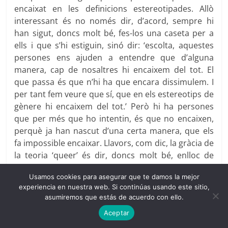
encaixat en les definicions estereotipades. Allò
interessant és no només dir, d’acord, sempre hi
han sigut, doncs molt bé, fes-los una caseta per a
ells i que s’hi estiguin, sinó dir: ‘escolta, aquestes
persones ens ajuden a entendre que d’alguna
manera, cap de nosaltres hi encaixem del tot. El
que passa és que n’hi ha que encara dissimulem. I
per tant fem veure que sí, que en els estereotips de
gènere hi encaixem del tot.’ Però hi ha persones
que per més que ho intentin, és que no encaixen,
perquè ja han nascut d’una certa manera, que els
fa impossible encaixar. Llavors, com dic, la gràcia de
la teoria ‘queer’ és dir, doncs molt bé, enlloc de
tolerar-los i posar-los en un calaix a part o
Usamos cookies para asegurar que te damos la mejor
discriminar-los com fan certs fonamentalismes, i
experiencia en nuestra web. Si continúas usando este sitio,
perseguir-los i castigar-los, i assassinar-los fins i tot,
asumiremos que estás de acuerdo con ello.
com ha passat al llarg de la història, no, els
Aceptar
convidem a ensenyar-nos alguna cosa essencial