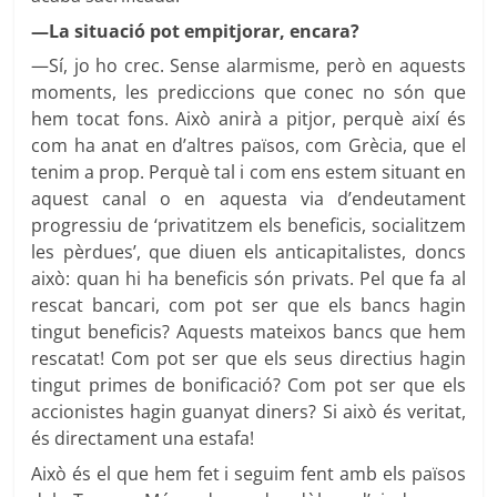
—La situació pot empitjorar, encara?
—Sí, jo ho crec. Sense alarmisme, però en aquests
moments, les prediccions que conec no són que
hem tocat fons. Això anirà a pitjor, perquè així és
com ha anat en d’altres països, com Grècia, que el
tenim a prop. Perquè tal i com ens estem situant en
aquest canal o en aquesta via d’endeutament
progressiu de ‘privatitzem els beneficis, socialitzem
les pèrdues’, que diuen els anticapitalistes, doncs
això: quan hi ha beneficis són privats. Pel que fa al
rescat bancari, com pot ser que els bancs hagin
tingut beneficis? Aquests mateixos bancs que hem
rescatat! Com pot ser que els seus directius hagin
tingut primes de bonificació? Com pot ser que els
accionistes hagin guanyat diners? Si això és veritat,
és directament una estafa!
Això és el que hem fet i seguim fent amb els països