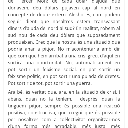
del Tercer Món: de cada dòlar d’ajuda que
donàvem, deu dòlars pujaven cap al nord en
concepte de deute extern. Aleshores, com podem
seguir dient que nosaltres estem transvasant
diners d’ajuda del nord al sud? En realitat, robem al
sud nou de cada deu dòlars que suposadament
produeixen. Crec que la nostra és una situació que
podria anar a pitjor. No m’acontentaria amb dir
que com que hem arribat a una crisi greu, d’aquí en
sortirà una oportunitat. No, automàticament en
pot sortir un feixisme social, en pot sortir un
feixisme polític, en pot sortir una pujada de dretes.
Pot sortir de tot, pot sortir una guerra.
Ara bé, és veritat que, ara, en la situació de crisi, i
abans, quan no la teníem, i després, quan la
tinguem pitjor, sempre és possible una reacció
positiva, constructiva, que cregui que és possible
per nosaltres com a col·lectivitat organitzar-nos
d’una forma més agradable, més justa, més