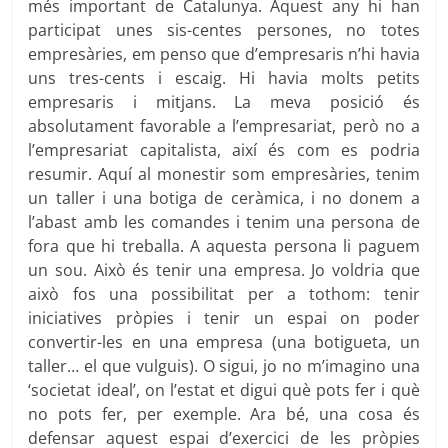
més important de Catalunya. Aquest any hi han
participat unes sis-centes persones, no totes
empresàries, em penso que d’empresaris n’hi havia
uns tres-cents i escaig. Hi havia molts petits
empresaris i mitjans. La meva posició és
absolutament favorable a l’empresariat, però no a
l’empresariat capitalista, així és com es podria
resumir. Aquí al monestir som empresàries, tenim
un taller i una botiga de ceràmica, i no donem a
l’abast amb les comandes i tenim una persona de
fora que hi treballa. A aquesta persona li paguem
un sou. Això és tenir una empresa. Jo voldria que
això fos una possibilitat per a tothom: tenir
iniciatives pròpies i tenir un espai on poder
convertir-les en una empresa (una botigueta, un
taller… el que vulguis). O sigui, jo no m’imagino una
‘societat ideal’, on l’estat et digui què pots fer i què
no pots fer, per exemple. Ara bé, una cosa és
defensar aquest espai d’exercici de les pròpies