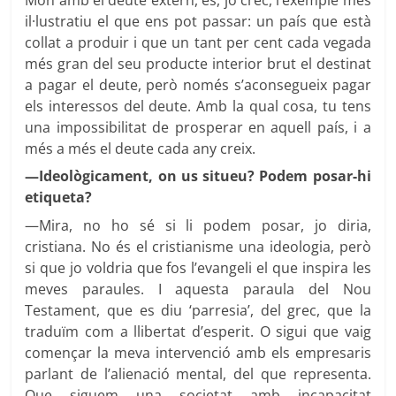
il·lustratiu el que ens pot passar: un país que està
collat a produir i que un tant per cent cada vegada
més gran del seu producte interior brut el destinat
a pagar el deute, però només s’aconsegueix pagar
els interessos del deute. Amb la qual cosa, tu tens
una impossibilitat de prosperar en aquell país, i a
més a més el deute cada any creix.
—Ideològicament, on us situeu? Podem posar-hi
etiqueta?
—Mira, no ho sé si li podem posar, jo diria,
cristiana. No és el cristianisme una ideologia, però
si que jo voldria que fos l’evangeli el que inspira les
meves paraules. I aquesta paraula del Nou
Testament, que es diu ‘parresia’, del grec, que la
traduïm com a llibertat d’esperit. O sigui que vaig
començar la meva intervenció amb els empresaris
parlant de l’alienació mental, del que representa.
Que siguem una societat amb incapacitat