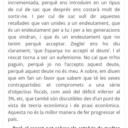
incrementada, perquè ens introduïm en un tipus
de cul de sac que després ens costarà molt de
sortir-ne. I per cul de sac vull dir aquestes
retallades que van unides a un endeutament, que
és un endeutament per a tu i per a les generacions
que vindran, i que és un endeutament que no
tenim perquè acceptar. Ziegler ens ho diu
clarament, ‘que Espanya no accepti el deute’. I el
rescat torna a ser un eufemisme. No cal que m’ho
paguin, perquè jo no l’accepto aquest deute,
perquè aquest deute no és meu. A sobre, em diuen
que em fan un favor que sabem que té les seves
contrapartides: et compromets a una sèrie
d’objectius fiscals, com això del dèficit inferior al
3%, etc, que també són discutibles des d’un punt de
vista de teoria econòmica i de praxi econòmica.
Aquesta no és la millor manera de fer progressar el
país.