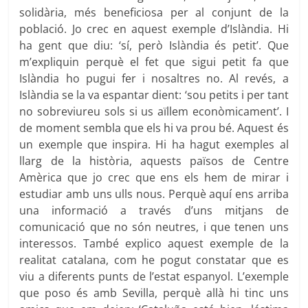
solidària, més beneficiosa per al conjunt de la
població. Jo crec en aquest exemple d’Islàndia. Hi
ha gent que diu: ‘sí, però Islàndia és petit’. Que
m’expliquin perquè el fet que sigui petit fa que
Islàndia ho pugui fer i nosaltres no. Al revés, a
Islàndia se la va espantar dient: ‘sou petits i per tant
no sobreviureu sols si us aïllem econòmicament’. I
de moment sembla que els hi va prou bé. Aquest és
un exemple que inspira. Hi ha hagut exemples al
llarg de la història, aquests països de Centre
Amèrica que jo crec que ens els hem de mirar i
estudiar amb uns ulls nous. Perquè aquí ens arriba
una informació a través d’uns mitjans de
comunicació que no són neutres, i que tenen uns
interessos. També explico aquest exemple de la
realitat catalana, com he pogut constatar que es
viu a diferents punts de l’estat espanyol. L’exemple
que poso és amb Sevilla, perquè allà hi tinc uns