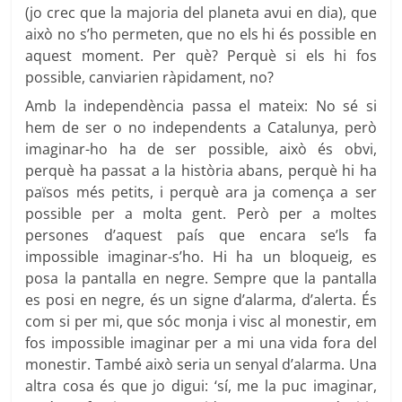
(jo crec que la majoria del planeta avui en dia), que
això no s’ho permeten, que no els hi és possible en
aquest moment. Per què? Perquè si els hi fos
possible, canviarien ràpidament, no?
Amb la independència passa el mateix: No sé si
hem de ser o no independents a Catalunya, però
imaginar-ho ha de ser possible, això és obvi,
perquè ha passat a la història abans, perquè hi ha
països més petits, i perquè ara ja comença a ser
possible per a molta gent. Però per a moltes
persones d’aquest país que encara se’ls fa
impossible imaginar-s’ho. Hi ha un bloqueig, es
posa la pantalla en negre. Sempre que la pantalla
es posi en negre, és un signe d’alarma, d’alerta. És
com si per mi, que sóc monja i visc al monestir, em
fos impossible imaginar per a mi una vida fora del
monestir. També això seria un senyal d’alarma. Una
altra cosa és que jo digui: ‘sí, me la puc imaginar,