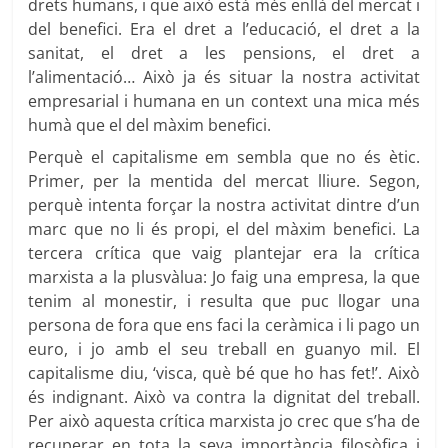
drets humans, i que això està més enllà del mercat i
del benefici. Era el dret a l’educació, el dret a la
sanitat, el dret a les pensions, el dret a
l’alimentació… Això ja és situar la nostra activitat
empresarial i humana en un context una mica més
humà que el del màxim benefici.
Perquè el capitalisme em sembla que no és ètic.
Primer, per la mentida del mercat lliure. Segon,
perquè intenta forçar la nostra activitat dintre d’un
marc que no li és propi, el del màxim benefici. La
tercera crítica que vaig plantejar era la crítica
marxista a la plusvàlua: Jo faig una empresa, la que
tenim al monestir, i resulta que puc llogar una
persona de fora que ens faci la ceràmica i li pago un
euro, i jo amb el seu treball en guanyo mil. El
capitalisme diu, ‘visca, què bé que ho has fet!’. Això
és indignant. Això va contra la dignitat del treball.
Per això aquesta crítica marxista jo crec que s’ha de
recuperar en tota la seva importància filosòfica i