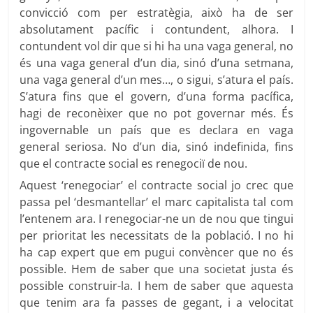
convicció com per estratègia, això ha de ser
absolutament pacífic i contundent, alhora. I
contundent vol dir que si hi ha una vaga general, no
és una vaga general d’un dia, sinó d’una setmana,
una vaga general d’un mes…, o sigui, s’atura el país.
S’atura fins que el govern, d’una forma pacífica,
hagi de reconèixer que no pot governar més. És
ingovernable un país que es declara en vaga
general seriosa. No d’un dia, sinó indefinida, fins
que el contracte social es renegociï de nou.
Aquest ‘renegociar’ el contracte social jo crec que
passa pel ‘desmantellar’ el marc capitalista tal com
l’entenem ara. I renegociar-ne un de nou que tingui
per prioritat les necessitats de la població. I no hi
ha cap expert que em pugui convèncer que no és
possible. Hem de saber que una societat justa és
possible construir-la. I hem de saber que aquesta
que tenim ara fa passes de gegant, i a velocitat