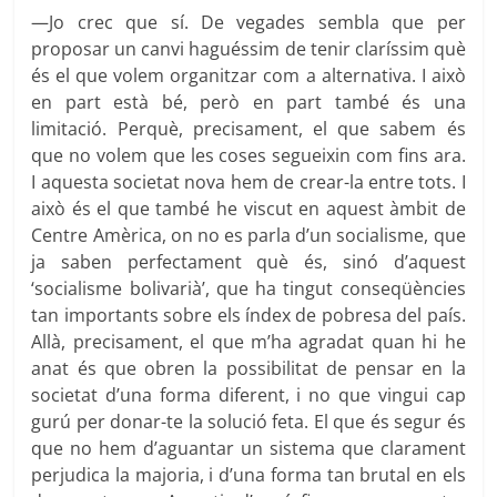
—Jo crec que sí. De vegades sembla que per
proposar un canvi haguéssim de tenir claríssim què
és el que volem organitzar com a alternativa. I això
en part està bé, però en part també és una
limitació. Perquè, precisament, el que sabem és
que no volem que les coses segueixin com fins ara.
I aquesta societat nova hem de crear-la entre tots. I
això és el que també he viscut en aquest àmbit de
Centre Amèrica, on no es parla d’un socialisme, que
ja saben perfectament què és, sinó d’aquest
‘socialisme bolivarià’, que ha tingut conseqüències
tan importants sobre els índex de pobresa del país.
Allà, precisament, el que m’ha agradat quan hi he
anat és que obren la possibilitat de pensar en la
societat d’una forma diferent, i no que vingui cap
gurú per donar-te la solució feta. El que és segur és
que no hem d’aguantar un sistema que clarament
perjudica la majoria, i d’una forma tan brutal en els