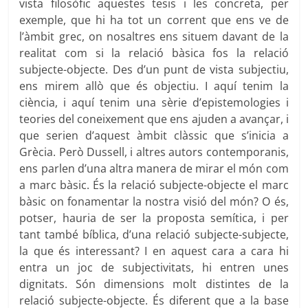
vista filosòfic aquestes tesis i les concreta, per
exemple, que hi ha tot un corrent que ens ve de
l’àmbit grec, on nosaltres ens situem davant de la
realitat com si la relació bàsica fos la relació
subjecte-objecte. Des d’un punt de vista subjectiu,
ens mirem allò que és objectiu. I aquí tenim la
ciència, i aquí tenim una sèrie d’epistemologies i
teories del coneixement que ens ajuden a avançar, i
que serien d’aquest àmbit clàssic que s’inicia a
Grècia. Però Dussell, i altres autors contemporanis,
ens parlen d’una altra manera de mirar el món com
a marc bàsic. És la relació subjecte-objecte el marc
bàsic on fonamentar la nostra visió del món? O és,
potser, hauria de ser la proposta semítica, i per
tant també bíblica, d’una relació subjecte-subjecte,
la que és interessant? I en aquest cara a cara hi
entra un joc de subjectivitats, hi entren unes
dignitats. Són dimensions molt distintes de la
relació subjecte-objecte. És diferent que a la base