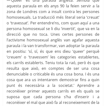
—‘Queer’ és una paraula anglesa. Sembla que
aquesta paraula en els anys 90 la feien servir a la
zona de Londres com a insult contra les persones
homosexuals. La traducció més literal seria ‘creuat’
o ‘travessat’. Per entendre’ns, com quan aquí a una
persona homosexual se li diu ‘invertit’, que va en la
direcció que no toca. Unes certes persones de
l’activisme homosexual anglès van agafar aquesta
paraula i la van transformar, van adoptar la paraula
en positiu: ‘sí, sí, és que ens dieu ‘queer’ perquè
‘creuem’ o ‘travessem’ les categories establertes,
els carrils establerts. Teniu tota la raó, però és que
resulta que això, en comptes de ser una cosa
denunciable o criticable és una cosa bona. I és una
cosa que ara us intentarem demostrar fins a quin
punt és necessària a la societat.’ Aprendre a
reconèixer primer aquests carrils en els quals se
suposa que cada persona s’ha d’inserir i a
reconèixer el mal que això fa al reconeixement de la