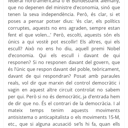
federal nord-americana o el Bundesbank alemany,
que no depenen del ministre d’economia, sinó que
tenen la seva independència. Però, és clar, si et
poses a pensar potser dius: ‘és clar, els polítics
corruptes, aquests no ens agraden, sempre estan
fent el que volen…’ Però, escolti, aquests són els
únics a qui vostè pot escollir! Els altres, qui els
escull? Això no ens ho diu, aquell premi Nobel
d’economia. Qui els escull i davant de qui
responen? Si no responen davant del govern, que
és l’únic que respon davant del poble, teòricament,
davant de qui respondran? Posat amb paraules
reals, vol dir que marxin del control democràtic i
vagin en aquest altre circuit controlat no sabem
per qui. Però si no és democràtic, ja d’entrada hem
de dir que no. És el contrari de la democràcia. I al
mateix temps tenim aquests moviments
antisistema o anticapitalista o els moviments 15-M,
etc., que si alguna acusació se’ls hi fa, quan ells