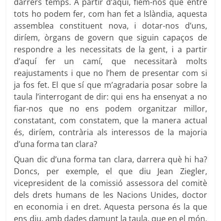
darrers temps. A partir d’aquí, fiem-nos que entre
tots ho podem fer, com han fet a Islàndia, aquesta
assemblea constituent nova, i dotar-nos d’uns,
diríem, òrgans de govern que siguin capaços de
respondre a les necessitats de la gent, i a partir
d’aquí fer un camí, que necessitarà molts
reajustaments i que no l’hem de presentar com si
ja fos fet. El que sí que m’agradaria posar sobre la
taula l’interrogant de dir: qui ens ha ensenyat a no
fiar-nos que no ens podem organitzar millor,
constatant, com constatem, que la manera actual
és, diríem, contrària als interessos de la majoria
d’una forma tan clara?
Quan dic d’una forma tan clara, darrera què hi ha?
Doncs, per exemple, el que diu Jean Ziegler,
vicepresident de la comissió assessora del comitè
dels drets humans de les Nacions Unides, doctor
en economia i en dret. Aquesta persona és la que
ens diu, amb dades damunt la taula, que en el món,