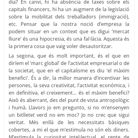
dia? En canvi, hi ha absència de taxes sobre els
capitals financers, hi ha un augment de la legislació
sobre la mobilitat dels treballadors (immigració),
etc. Pensar que la nostra noció d’empresa la
podem situar en un context que es digui ‘mercat
lliure’ és una hipocresia, és una fal·làcia. Aquesta és
la primera cosa que vaig voler desautoritzar.
La segona, que és molt important, és el que en
diríem el ‘marc global’ de l’activitat empresarial o de
la societat, que en el capitalisme es diu ‘el màxim
benefici’. És a dir, la millor manera d’incentivar les
persones, la seva creativitat, l’activitat econòmica, i
en definitiva, el creixement… és el màxim benefici?
Això és aberrant, des del punt de vista antropològic
i humà. Llavors jo em pregunto, si no m’ensenyen
un bitlletet verd no em moc? Jo no crec que sigui
veritat. Més enllà de les necessitats bàsiques
cobertes, a mi el que m’estimula no són els diners.
M’estimula la curiositat intel·lectual, el repte de