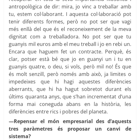
antropològica de dir: mira, jo vinc a treballar amb
tu, estem col·laborant. I aquesta col·laboració pot
tenir diferents formes, però no pot ser que vagi
més enllà del que és el reconeixement de la meva
dignitat com a treballadora. No pot ser que tu
guanyis mil euros amb el meu treball i jo en rebi un.
Encara que haguem fet un contracte. Perquè, és
clar, potser està bé que jo en guanyi un i tu en
guanyis quatre, o deu, si vols, però mil no! És que
és molt senzill, però només amb això, ja limites o
impedeixes que hi hagi aquestes diferències
aberrants, que hi ha hagut sobretot durant els
últims quaranta anys, que s’han incrementat d’una
forma mai coneguda abans en la història, les
diferències entre rics i pobres del planeta.
—Repensar el món empresarial des d’aquests
tres paràmetres és proposar un canvi de
sistema?