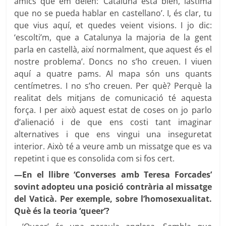
amics que em deien: ‘Cataluña está bien, lástima
que no se pueda hablar en castellano’. I, és clar, tu
que vius aquí, et quedes veient visions. I jo dic:
‘escolti’m, que a Catalunya la majoria de la gent
parla en castellà, així normalment, que aquest és el
nostre problema’. Doncs no s’ho creuen. I viuen
aquí a quatre pams. Al mapa són uns quants
centímetres. I no s’ho creuen. Per què? Perquè la
realitat dels mitjans de comunicació té aquesta
força. I per això aquest estat de coses on jo parlo
d’alienació i de que ens costi tant imaginar
alternatives i que ens vingui una inseguretat
interior. Això té a veure amb un missatge que es va
repetint i que es consolida com si fos cert.
—En el llibre ‘Converses amb Teresa Forcades’
sovint adopteu una posició contrària al missatge
del Vaticà. Per exemple, sobre l’homosexualitat.
Què és la teoria ‘queer’?