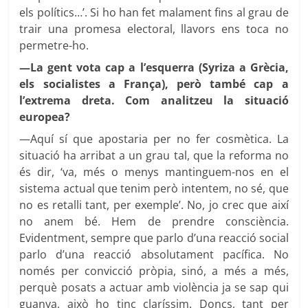
els polítics…’. Si ho han fet malament fins al grau de
trair una promesa electoral, llavors ens toca no
permetre-ho.
—La gent vota cap a l’esquerra (Syriza a Grècia,
els socialistes a França), però també cap a
l’extrema dreta. Com analitzeu la situació
europea?
—Aquí sí que apostaria per no fer cosmètica. La
situació ha arribat a un grau tal, que la reforma no
és dir, ‘va, més o menys mantinguem-nos en el
sistema actual que tenim però intentem, no sé, que
no es retalli tant, per exemple’. No, jo crec que així
no anem bé. Hem de prendre consciència.
Evidentment, sempre que parlo d’una reacció social
parlo d’una reacció absolutament pacífica. No
només per convicció pròpia, sinó, a més a més,
perquè posats a actuar amb violència ja se sap qui
guanya, això ho tinc claríssim. Doncs, tant per