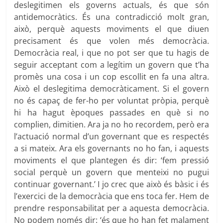
deslegitimen els governs actuals, és que són
antidemocràtics. És una contradicció molt gran,
això, perquè aquests moviments el que diuen
precisament és que volen més democràcia.
Democràcia real, i que no pot ser que tu hagis de
seguir acceptant com a legítim un govern que t’ha
promès una cosa i un cop escollit en fa una altra.
Això el deslegitima democràticament. Si el govern
no és capaç de fer-ho per voluntat pròpia, perquè
hi ha hagut èpoques passades en què si no
complien, dimitien. Ara ja no ho recordem, però era
l’actuació normal d’un governant que es respectés
a si mateix. Ara els governants no ho fan, i aquests
moviments el que plantegen és dir: ‘fem pressió
social perquè un govern que menteixi no pugui
continuar governant.’ I jo crec que això és bàsic i és
l’exercici de la democràcia que ens toca fer. Hem de
prendre responsabilitat per a aquesta democràcia.
No podem només dir: ‘és que ho han fet malament