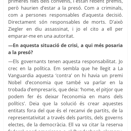
primeres files dels convenis, i estan rebent premis,
però haurien d’estar a la presó. Com a criminals,
com a persones responsables d’aquesta decisió.
Directament són responsables de morts. D’això
Ziegler en diu assassinat, i jo el cito a ell per
emparar-me en una autoritat.
—En aquesta situació de crisi, a qui més posaria
a la presó?
—Els governants tenen aquesta responsabilitat. Jo
crec en la política. Em sembla que he llegit a La
Vanguardia aquesta ‘contra’ on hi havia un premi
Nobel d’economia que també va parlar en la
trobada d’empresaris, que deia: ‘home, el pitjor que
podem fer és deixar l’economia en mans dels
polítics’. Deia que la solució és crear aquestes
entitats fora del que és el recanvi de partits, de la
representativitat a través dels partits, dels governs
electes, de la democràcia. Ell va va citar la reserva