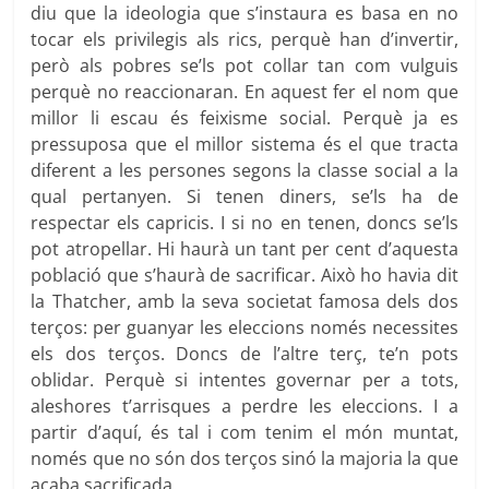
diu que la ideologia que s’instaura es basa en no
tocar els privilegis als rics, perquè han d’invertir,
però als pobres se’ls pot collar tan com vulguis
perquè no reaccionaran. En aquest fer el nom que
millor li escau és feixisme social. Perquè ja es
pressuposa que el millor sistema és el que tracta
diferent a les persones segons la classe social a la
qual pertanyen. Si tenen diners, se’ls ha de
respectar els capricis. I si no en tenen, doncs se’ls
pot atropellar. Hi haurà un tant per cent d’aquesta
població que s’haurà de sacrificar. Això ho havia dit
la Thatcher, amb la seva societat famosa dels dos
terços: per guanyar les eleccions només necessites
els dos terços. Doncs de l’altre terç, te’n pots
oblidar. Perquè si intentes governar per a tots,
aleshores t’arrisques a perdre les eleccions. I a
partir d’aquí, és tal i com tenim el món muntat,
només que no són dos terços sinó la majoria la que
acaba sacrificada.