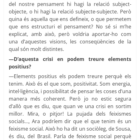
del nostre pensament hi hagi la relació subject-
objecte, o hi hagi la relació subjecte-subjecte. Però
quina és aquella que ens defineix, o que permetem
que ens estructuri el pensament? No sé si m’he
explicat, amb això, però voldria aportar-ho com
una d’aquestes visions, les conseqüències de la
qual són molt distintes.
—D’aquesta crisi en podem treure elements
positius?
—Elements positius els podem treure perquè els
tenim. Això és el que som, positivitat. Som energia,
intel·ligència, i possibilitat de pensar les coses d’una
manera més coherent. Però jo no estic segura
d’allò que es diu, que quan ve una crisi en sortim
millor. Mira, o pitjor! La pujada dels feixismes
socials…, Ara podríem dir que el que tenim és un
feixisme social. Això ho ha dit un sociòleg, de Sousa,
és diu, del Brasil. Parla de feixisme social perquè