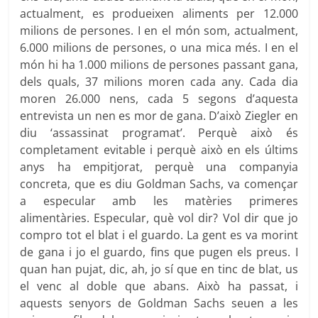
actualment, es produeixen aliments per 12.000
milions de persones. I en el món som, actualment,
6.000 milions de persones, o una mica més. I en el
món hi ha 1.000 milions de persones passant gana,
dels quals, 37 milions moren cada any. Cada dia
moren 26.000 nens, cada 5 segons d’aquesta
entrevista un nen es mor de gana. D’això Ziegler en
diu ‘assassinat programat’. Perquè això és
completament evitable i perquè això en els últims
anys ha empitjorat, perquè una companyia
concreta, que es diu Goldman Sachs, va començar
a especular amb les matèries primeres
alimentàries. Especular, què vol dir? Vol dir que jo
compro tot el blat i el guardo. La gent es va morint
de gana i jo el guardo, fins que pugen els preus. I
quan han pujat, dic, ah, jo sí que en tinc de blat, us
el venc al doble que abans. Això ha passat, i
aquests senyors de Goldman Sachs seuen a les