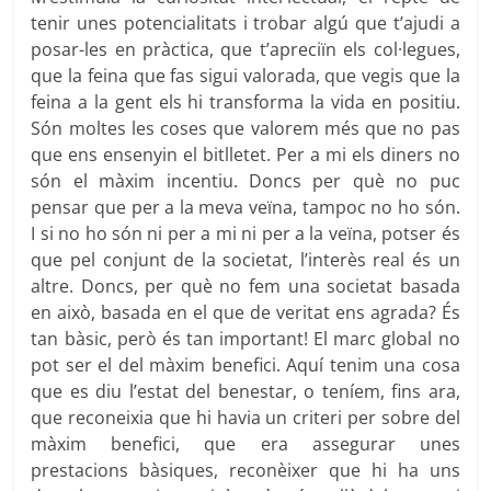
tenir unes potencialitats i trobar algú que t’ajudi a
posar-les en pràctica, que t’apreciïn els col·legues,
que la feina que fas sigui valorada, que vegis que la
feina a la gent els hi transforma la vida en positiu.
Són moltes les coses que valorem més que no pas
que ens ensenyin el bitlletet. Per a mi els diners no
són el màxim incentiu. Doncs per què no puc
pensar que per a la meva veïna, tampoc no ho són.
I si no ho són ni per a mi ni per a la veïna, potser és
que pel conjunt de la societat, l’interès real és un
altre. Doncs, per què no fem una societat basada
en això, basada en el que de veritat ens agrada? És
tan bàsic, però és tan important! El marc global no
pot ser el del màxim benefici. Aquí tenim una cosa
que es diu l’estat del benestar, o teníem, fins ara,
que reconeixia que hi havia un criteri per sobre del
màxim benefici, que era assegurar unes
prestacions bàsiques, reconèixer que hi ha uns