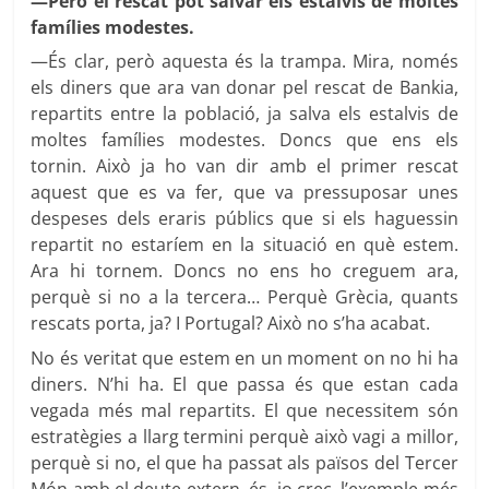
—Però el rescat pot salvar els estalvis de moltes
famílies modestes.
—És clar, però aquesta és la trampa. Mira, només
els diners que ara van donar pel rescat de Bankia,
repartits entre la població, ja salva els estalvis de
moltes famílies modestes. Doncs que ens els
tornin. Això ja ho van dir amb el primer rescat
aquest que es va fer, que va pressuposar unes
despeses dels eraris públics que si els haguessin
repartit no estaríem en la situació en què estem.
Ara hi tornem. Doncs no ens ho creguem ara,
perquè si no a la tercera… Perquè Grècia, quants
rescats porta, ja? I Portugal? Això no s’ha acabat.
No és veritat que estem en un moment on no hi ha
diners. N’hi ha. El que passa és que estan cada
vegada més mal repartits. El que necessitem són
estratègies a llarg termini perquè això vagi a millor,
perquè si no, el que ha passat als països del Tercer
Món amb el deute extern, és, jo crec, l’exemple més