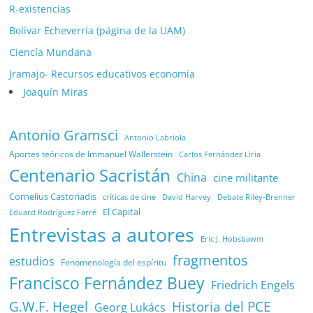
R-existencias
Bolívar Echeverría (página de la UAM)
Ciencía Mundana
Jramajo- Recursos educativos economía
Joaquín Miras
Antonio Gramsci
Antonio Labriola
Aportes teóricos de Immanuel Wallerstein
Carlos Fernández Liria
Centenario Sacristán
China
cine militante
Cornelius Castoriadis
Debate Riley-Brenner
críticas de cine
David Harvey
El Capital
Eduard Rodríguez Farré
Entrevistas a autores
Eric J. Hobsbawm
fragmentos
estudios
Fenomenología del espíritu
Francisco Fernández Buey
Friedrich Engels
G.W.F. Hegel
Historia del PCE
Georg Lukács