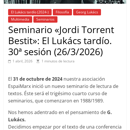
El Lukács tardío (2024-)
Filosofía
Georg Lukács
Multimedia
Seminarios
Seminario «Jordi Torrent
Bestit»: El Lukács tardío.
30ª sesión (26/3/2026)
1 abril, 2026
1 minutos de lectura
El
31 de octubre de 2024
nuestra asociación
EspaiMarx inició un nuevo seminario de lectura de
textos. Éste será el trigésimo cuarto curso de
seminarios, que comenzaron en 1988/1989.
Nos hemos adentrado en el pensamiento de
G.
Lukács.
Decidimos empezar por el texto de una conferencia