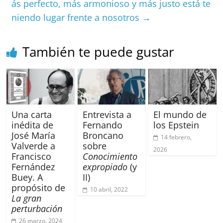
ás perfecto, más armonioso y más justo está te
o
p
niendo lugar frente a nosotros
→
k
También te puede gustar
Una carta
Entrevista a
El mundo de
inédita de
Fernando
los Epstein
José María
Broncano
14 febrero,
Valverde a
sobre
2026
Francisco
Conocimiento
Fernández
expropiado
(y
Buey. A
II)
propósito de
10 abril, 2022
La gran
perturbación
26 marzo, 2024