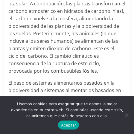
luz solar. A continuación, las plantas transforman el
carbono atmosférico en hidratos de carbono. Y así,
el carbono vuelve a la biosfera, alimentando la
biodiversidad de las plantas y la biodiversidad de
los suelos. Posteriormente, los animales (lo que
incluye a los seres humanos) se alimentan de las
plantas y emiten dióxido de carbono. Este es el
ciclo del carbono. El cambio climático es
consecuencia de la ruptura de este ciclo,
provocada por los combustibles fósiles.
El paso de sistemas alimentarios basados en la
biodiversidad a sistemas alimentarios basados en
el petróleo y otros combustibles fósiles, así como
Usamos cookies para asegurar que te damos la mejor
en los productos químicos derivados de ellos, ha
experiencia en nuestra web. Si continúas usando este sitio,
alterado los ciclos ecológicos de la Tierra. Este
asumiremos que estás de acuerdo con ello.
paradigma de extractivismo lineal, generador de
Aceptar
residuos, contamina tanto las aguas como los