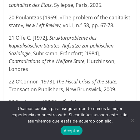
capitaliste des États
, Syllepse, París, 2025.
20 Poulantzas [1969], «The problem of the capitalist
state»,
New Left Review
, vol. I, n.º 58, pp. 67-78.
21 Offe C. [1972],
Strukturprobleme des
kapitalistischen Staates. Aufsätze zur politischen
Soziologie
, Suhrkamp, Fráncfort; [1984],
Contradictions of the Welfare State
, Hutchinson,
Londres
22 O’Connor [1973],
The Fiscal Crisis of the State
,
Transaction Publishers, New Brunswick, 2009.
23 Poulantzas [1978],
L’État, le pouvoir, le socialisme
,
Usamos cookies para asegurar que te damos la mejor
Les Prairies ordinaires, París, 2013, p. 192.
experiencia en nuestra web. Si continúas usando este sitio,
asumiremos que estás de acuerdo con ello.
24 Douet Y. [2019], «Althusser, Poulantzas y el
problema de la autonomía de la política»,
L’Homme
Aceptar
et la Société
, vol. 87, n.º 1, pp. 157-181; Ducange J.-N.