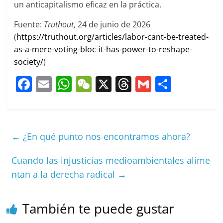
un anticapitalismo eficaz en la práctica.
Fuente:
Truthout
, 24 de junio de 2026
(
https://truthout.org/articles/labor-cant-be-treated-
as-a-mere-voting-bloc-it-has-power-to-reshape-
society/
)
F
E
W
W
X
T
G
C
a
m
h
e
h
m
o
c
ai
at
C
re
ai
m
e
l
s
h
a
l
p
←
¿En qué punto nos encontramos ahora?
b
A
at
d
ar
o
p
s
tir
Cuando las injusticias medioambientales alime
ntan a la derecha radical
→
o
p
k
También te puede gustar