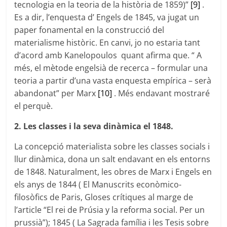
tecnologia en la teoria de la història de 1859)”
[9]
.
Es a dir, l’enquesta d’ Engels de 1845, va jugat un
paper fonamental en la construcció del
materialisme històric. En canvi, jo no estaria tant
d’acord amb Kanelopoulos quant afirma que. “ A
més, el mètode engelsià de recerca – formular una
teoria a partir d’una vasta enquesta empírica – serà
abandonat” per Marx
[10]
. Més endavant mostraré
el perquè.
2. Les classes i la seva dinàmica el 1848.
La concepció materialista sobre les classes socials i
llur dinàmica, dona un salt endavant en els entorns
de 1848. Naturalment, les obres de Marx i Engels en
els anys de 1844 ( El Manuscrits econòmico-
filosòfics de Paris, Gloses crítiques al marge de
l’article “El rei de Prúsia y la reforma social. Per un
prussià”); 1845 ( La Sagrada família i les Tesis sobre