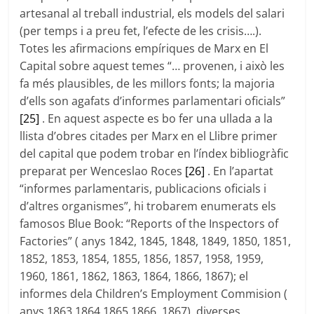
artesanal al treball industrial, els models del salari
(per temps i a preu fet, l’efecte de les crisis….).
Totes les afirmacions empíriques de Marx en El
Capital sobre aquest temes “… provenen, i això les
fa més plausibles, de les millors fonts; la majoria
d’ells son agafats d’informes parlamentari oficials”
[25]
. En aquest aspecte es bo fer una ullada a la
llista d’obres citades per Marx en el Llibre primer
del capital que podem trobar en l’índex bibliogràfic
preparat per Wenceslao Roces
[26]
. En l’apartat
“informes parlamentaris, publicacions oficials i
d’altres organismes”, hi trobarem enumerats els
famosos Blue Book: “Reports of the Inspectors of
Factories” ( anys 1842, 1845, 1848, 1849, 1850, 1851,
1852, 1853, 1854, 1855, 1856, 1857, 1958, 1959,
1960, 1861, 1862, 1863, 1864, 1866, 1867); el
informes dela Children’s Employment Commision (
anys 1863,1864,1865,1866, 1867), diverses