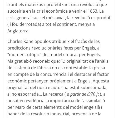
front els mateixos i profetitzant una revolució que
succeiria en la crisi econòmica a venir el 1853. La
crisi general succeí més aviat, la revolució es produí
( i fou derrotada) a tot el continent, menys a
Anglaterra.
Charles Kanelopoulos atribueix el fracàs de les
prediccions revolucionàries fetes per Engels, al
“moment utòpic” del model emprat per Engels.
Malgrat això reconeix que: “L’ originalitat de l’anàlisi
del sistema de fàbrica no es contestable: la presa
en compte de la concurrència i el destacar el factor
econòmic pertanyen pròpiament a Engels. Aquesta
originalitat del nostre autor ha estat subestimada,
si no esborrada… La recerca (
a partir de l970 jt
), a
posat en evidència la importància de l’assimilació
per Marx de certs elements del model engelsià (
paper de la revolució industrial, presencia de la