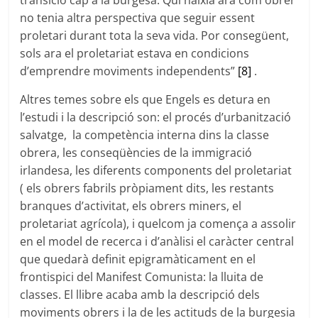
transició cap a la burgesa. Qui naixia ara com obrer
no tenia altra perspectiva que seguir essent
proletari durant tota la seva vida. Por consegüent,
sols ara el proletariat estava en condicions
d’emprendre moviments independents”
[8]
.
Altres temes sobre els que Engels es detura en
l’estudi i la descripció son: el procés d’urbanització
salvatge, la competència interna dins la classe
obrera, les conseqüències de la immigració
irlandesa, les diferents components del proletariat
( els obrers fabrils pròpiament dits, les restants
branques d’activitat, els obrers miners, el
proletariat agrícola), i quelcom ja comença a assolir
en el model de recerca i d’anàlisi el caràcter central
que quedarà definit epigramàticament en el
frontispici del Manifest Comunista: la lluita de
classes. El llibre acaba amb la descripció dels
moviments obrers i la de les actituds de la burgesia