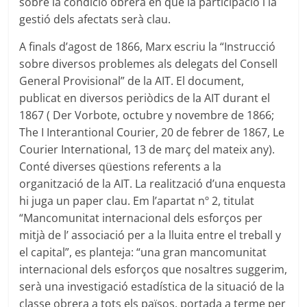
sobre la condició obrera en que la participació i la
gestió dels afectats serà clau.
A finals d’agost de 1866, Marx escriu la “Instrucció
sobre diversos problemes als delegats del Consell
General Provisional” de la AIT. El document,
publicat en diversos periòdics de la AIT durant el
1867 ( Der Vorbote, octubre y novembre de 1866;
The I Interantional Courier, 20 de febrer de 1867, Le
Courier International, 13 de març del mateix any).
Conté diverses qüestions referents a la
organització de la AIT. La realització d’una enquesta
hi juga un paper clau. Em l’apartat nº 2, titulat
“Mancomunitat internacional dels esforços per
mitjà de l’ associació per a la lluita entre el treball y
el capital”, es planteja: “una gran mancomunitat
internacional dels esforços que nosaltres suggerim,
serà una investigació estadística de la situació de la
classe obrera a tots els països, portada a terme per