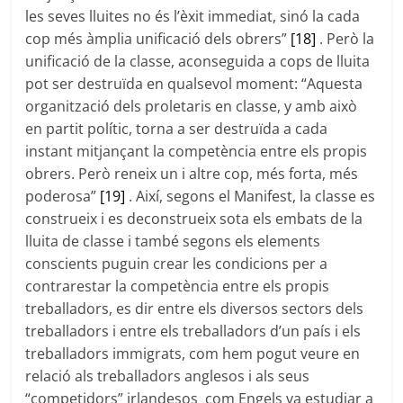
les seves lluites no és l’èxit immediat, sinó la cada
cop més àmplia unificació dels obrers”
[18]
. Però la
unificació de la classe, aconseguida a cops de lluita
pot ser destruïda en qualsevol moment: “Aquesta
organització dels proletaris en classe, y amb això
en partit polític, torna a ser destruïda a cada
instant mitjançant la competència entre els propis
obrers. Però reneix un i altre cop, més forta, més
poderosa”
[19]
. Així, segons el Manifest, la classe es
construeix i es deconstrueix sota els embats de la
lluita de classe i també segons els elements
conscients puguin crear les condicions per a
contrarestar la competència entre els propis
treballadors, es dir entre els diversos sectors dels
treballadors i entre els treballadors d’un país i els
treballadors immigrats, com hem pogut veure en
relació als treballadors anglesos i als seus
“competidors” irlandesos com Engels va estudiar a