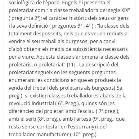
sociològica de l’època. Engels hi presenta el
proletariat com “la classe treballadora del segle XIX”
( pregunta 2ª); el caràcter històric dels seus orígens
i la seva definició ( preguntes 3ª i 4ª ) : “la classe dels
totalment desposseïts, dels que es veuen reduïts a
vendre el seu treball als burgesos, per a canvi
d’això obtenir els medis de subsistència necessaris
per a viure. Aquesta classe s’anomena la classe dels
proletaris, o proletariat”
[11]
. La descripció del
proletariat segueix en les següents preguntes
enumerant les condicions en que es produeix la
venda del treball dels proletaris als burgesos( 5a.
preg.), si existien classes treballadores abans de la
revolució industrial ( 6ª. Preg.), quines són les
diferències del proletari amb l’esclau ( 7ª.preg.),
amb el serb (8ª. preg.), amb l’artesà (9ª. preg., que
resta sense contestar en l’esborrany) i del
treballador manufacturer ( 10ª. preg.).