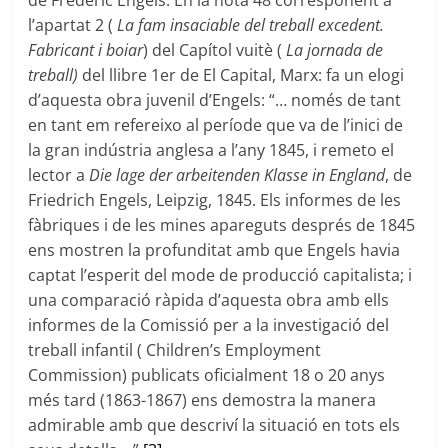
de Frederic Engels. En la nota 48 corresponent a
l’apartat 2 (
La fam insaciable del treball excedent.
Fabricant i boiar
) del Capítol vuitè (
La jornada de
treball)
del llibre 1er de El Capital, Marx: fa un elogi
d’aquesta obra juvenil d’Engels: “… només de tant
en tant em refereixo al període que va de l’inici de
la gran indústria anglesa a l’any 1845, i remeto el
lector a
Die lage der arbeitenden Klasse in England
, de
Friedrich Engels, Leipzig, 1845. Els informes de les
fàbriques i de les mines apareguts després de 1845
ens mostren la profunditat amb que Engels havia
captat l’esperit del mode de producció capitalista; i
una comparació ràpida d’aquesta obra amb ells
informes de la Comissió per a la investigació del
treball infantil ( Children’s Employment
Commission) publicats oficialment 18 o 20 anys
més tard (1863-1867) ens demostra la manera
admirable amb que descriví la situació en tots els