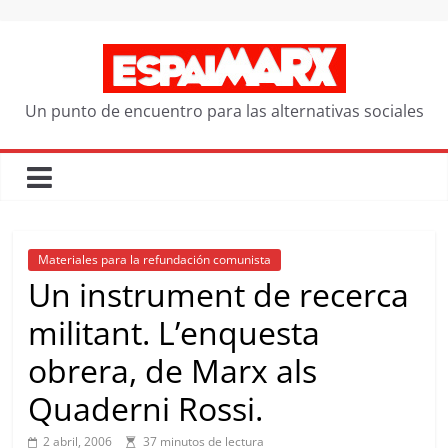
Saltar
al
contenido
Un punto de encuentro para las alternativas sociales
Materiales para la refundación comunista
Un instrument de recerca
militant. L’enquesta
obrera, de Marx als
Quaderni Rossi.
2 abril, 2006
37 minutos de lectura