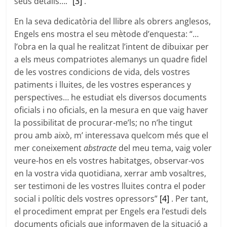
seus detalls….”
[3]
.
En la seva dedicatòria del llibre als obrers anglesos,
Engels ens mostra el seu mètode d’enquesta: “…
l’obra en la qual he realitzat l’intent de dibuixar per
a els meus compatriotes alemanys un quadre fidel
de les vostres condicions de vida, dels vostres
patiments i lluites, de les vostres esperances y
perspectives… he estudiat els diversos documents
oficials i no oficials, en la mesura en que vaig haver
la possibilitat de procurar-me’ls; no n’he tingut
prou amb això, m’ interessava quelcom més que el
mer coneixement
abstracte
del meu tema, vaig voler
veure-hos en els vostres habitatges, observar-vos
en la vostra vida quotidiana, xerrar amb vosaltres,
ser testimoni de les vostres lluites contra el poder
social i polític dels vostres opressors”
[4]
. Per tant,
el procediment emprat per Engels era l’estudi dels
documents oficials que informaven de la situació a