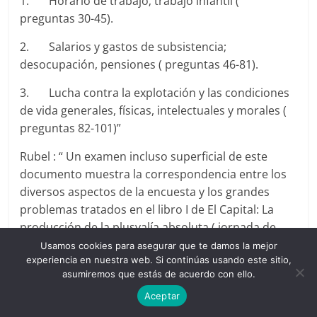
1. Horario de trabajo; trabajo infantil (
preguntas 30-45).
2. Salarios y gastos de subsistencia;
desocupación, pensiones ( preguntas 46-81).
3. Lucha contra la explotación y las condiciones
de vida generales, físicas, intelectuales y morales (
preguntas 82-101)”
Rubel : “ Un examen incluso superficial de este
documento muestra la correspondencia entre los
diversos aspectos de la encuesta y los grandes
problemas tratados en el libro I de El Capital: La
producción de la plusvalía absoluta ( jornada de
trabajo), la producción de la plusvalía relativa (
Usamos cookies para asegurar que te damos la mejor
experiencia en nuestra web. Si continúas usando este sitio,
división e intensificación del trabajo, legislación de
asumiremos que estás de acuerdo con ello.
fábricas, etc.), el salario ( salario a tiempo, salario a
Aceptar
destajo). Dado que las descripciones y las
estadísticas sobre estos problemas se remontaban